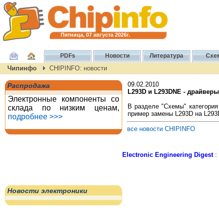
Пятница, 07 августа 2026г.
PDFs
Новости
Литература
Схе
Чипинфо
CHIPINFO: новости
09.02.2010
Распродажа
L293D и L293DNE - драйвер
Электронные компоненты со
В разделе "Схемы" категория
склада по низким ценам,
пример замены L293D на L293
подробнее >>>
все новости CHIPINFO
Electronic Engineering Digest
:
Новости электроники