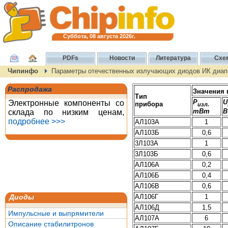
Суббота, 08 августа 2026г.
PDFs
Новости
Литература
Схе
Чипинфо
Параметры отечественных излучающих диодов ИК диап
Распродажа
Значения 
Тип
P
U
Электронные компоненты со
прибора
изл.
mBт
B
склада по низким ценам,
подробнее >>>
АЛ103А
1
АЛ103Б
0,6
3Л103А
1
3Л103Б
0,6
АЛ106А
0,2
АЛ106Б
0,4
АЛ106В
0,6
АЛ106Г
1
Диоды
АЛ106Д
1,5
Импульсные и выпрямители
АЛ107А
6
Описание стабилитронов