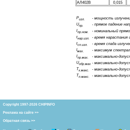
АЛ402В
0,015
P
-
мощность излучени
изл.
U
прямое падение нап
-
пр.
I
-
номинальный прямо
пр.ном.
t
-
время нарастания 
нар.изл.
t
-
время спада излуче
сп.изл.
l
-
максимум спектрал
мах.
I
-
максимально-допус
пр.мах.
U
-
максимально-допус
обр.мах
Т
-
максимально-допус
к.макс.
Т
-
максимально-допус
п.макс.
Copyright 1997-2026 CHIPINFO
Реклама на сайте >>
Обратная связь >>