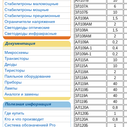
АЛ107Б
10
Стабилитроны маломощные
3Л107А
6
Стабилитроны мощные
3Л107Б
10
Стабилитроны прецизионные
АЛ108А
1,5
Ограничители напряжения
АЛ108АМ
2
Светодиоды оптические
3Л108А
1,5
Светодиоды инфракрасные
3Л108АМ
2
АЛ109А
0,2
Документация
АЛ109А-1
0,4
Микросхемы
3Л109А-1
0,2
Транзисторы
АЛ115А
10
Диоды
3Л115А
10
Тиристоры
АЛ118А
2
Паяльное оборудование
3Л118А
2
Приборы
АЛ119А
40
Лампы
АЛ119Б
40
Аналоги и замены
3Л119А
40
3Л119Б
40
Полезная информация
АЛ120А
0,8
Где купить
АЛ120Б
1
Кто и что производит
3Л120А
0,8
Система обозначенией Pro
3Л120Б
1