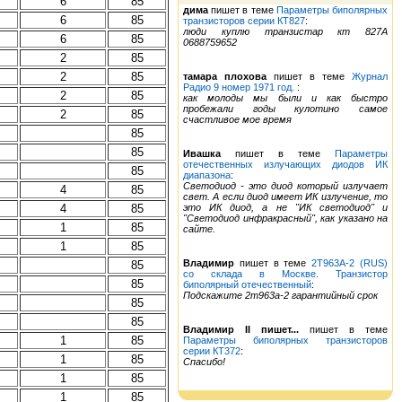
6
85
дима
пишет в теме
Параметры биполярных
6
85
транзисторов серии КТ827
:
люди куплю транзистар кт 827А
6
85
0688759652
2
85
2
85
тамара плохова
пишет в теме
Журнал
Радио 9 номер 1971 год.
:
2
85
как молоды мы были и как быстро
пробежали годы кулотино самое
2
85
счастливое мое время
85
85
Ивашка
пишет в теме
Параметры
отечественных излучающих диодов ИК
85
диапазона
:
Светодиод - это диод который излучает
4
85
свет. А если диод имеет ИК излучение, то
4
85
это ИК диод, а не "ИК светодиод" и
"Светодиод инфракрасный", как указано на
1
85
сайте.
1
85
Владимир
пишет в теме
2Т963А-2 (RUS)
85
со склада в Москве. Транзистор
85
биполярный отечественный
:
Подскажите 2т963а-2 гарантийный срок
85
85
Владимир II пишет...
пишет в теме
1
85
Параметры биполярных транзисторов
серии КТ372
:
1
85
Спасибо!
1
85
1
85