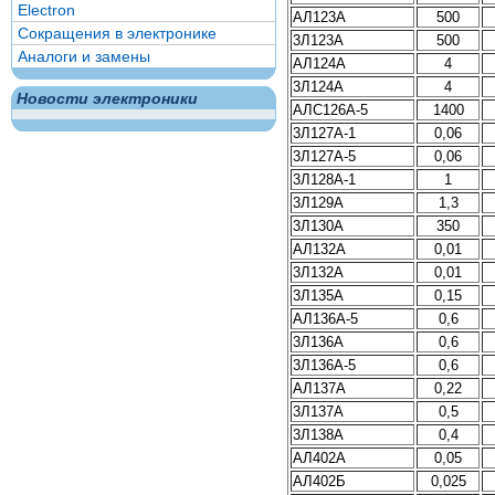
Electron
АЛ123А
500
Сокращения в электронике
3Л123А
500
Аналоги и замены
АЛ124А
4
3Л124А
4
Новости электроники
АЛС126А-5
1400
3Л127А-1
0,06
3Л127А-5
0,06
3Л128А-1
1
3Л129А
1,3
3Л130А
350
АЛ132А
0,01
3Л132А
0,01
3Л135А
0,15
АЛ136А-5
0,6
3Л136А
0,6
3Л136А-5
0,6
АЛ137А
0,22
3Л137А
0,5
3Л138А
0,4
АЛ402А
0,05
АЛ402Б
0,025