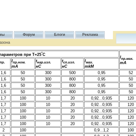
мы
Форум
Блоги
Реклама
азона
°
параметров при Т=25
С
I
пр.мах.
I
t
t
l
пр.
пр.ном.
нар.изл.
сп.изл.
мах.
mA
mA
нС
нС
mkM
1,6
50
300
500
0,95
52
1,6
50
300
800
0,95
50
1,6
50
300
800
0,95
50
1,6
50
300
800
0,95
50
1,7
100
10
20
0,92...0,935
120
1,7
100
10
20
0,92...0,935
120
1,7
100
10
20
0,92...0,935
120
1,7
100
10
20
0,92...0,935
120
1,7
100
10
20
0,92...0,935
120
2
100
0,9...1,2
100