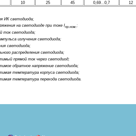
10
25
45
0,69...0,7
12
я ИК светодиода;
ряжения на светодиоде при токе I
;
пр.ном.
й ток светодиода;
импульса излучения светодиода;
ния светодиода;
ьного распределения светодиода;
тимый прямой ток через светодиод;
тимое обратное напряжение светодиода;
тимая температура корпуса светодиода;
тимая температура перехода светодиода.