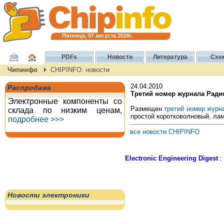
Пятница, 07 августа 2026г.
PDFs
Новости
Литература
Схе
Чипинфо
CHIPINFO: новости
24.04.2010
Распродажа
Третий номер журнала Радио
Электронные компоненты со
Размещен
третий номер журн
склада по низким ценам,
простой коротковолновый, лам
подробнее >>>
все новости CHIPINFO
Electronic Engineering Digest
:
Новости электроники