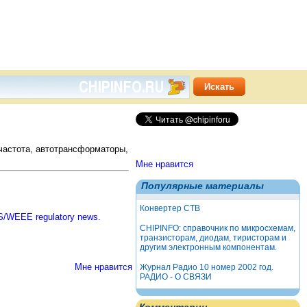
 частота, автотрансформаторы,
Мне нравится
Популярные материалы
Конвертер СТВ
/WEEE regulatory news.
CHIPINFO: справочник по микросхемам,
транзисторам, диодам, тиристорам и
другим электронным компонентам.
Мне нравится
Журнал Радио 10 номер 2002 год.
РАДИО - О СВЯЗИ