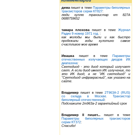
Комментарии
дима
пишет в теме
Параметры биполярных
транзисторов серии КТ827
:
люди куплю транзистар кт 827А
0688759652
тамара плохова
пишет в теме
Журнал
Радио 9 номер 1971 год.
:
как молоды мы были и как быстро
пробежали годы кулотино самое
счастливое мое время
Ивашка
пишет в теме
Параметры
отечественных излучающих диодов ИК
диапазона
:
Светодиод - это диод который излучает
свет. А если диод имеет ИК излучение, то
это ИК диод, а не "ИК светодиод" и
"Светодиод инфракрасный", как указано на
сайте.
Владимир
пишет в теме
2Т963А-2 (RUS)
со склада в Москве. Транзистор
биполярный отечественный
:
Подскажите 2т963а-2 гарантийный срок
Владимир II пишет...
пишет в теме
Параметры биполярных транзисторов
серии КТ372
:
Спасибо!