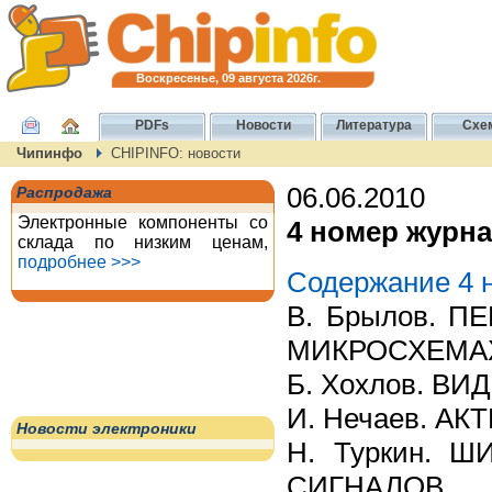
Воскресенье, 09 августа 2026г.
PDFs
Новости
Литература
Схе
Чипинфо
CHIPINFO: новости
06.06.2010
Распродажа
Электронные компоненты со
4 номер журна
склада по низким ценам,
подробнее >>>
Содержание 4 н
В. Брылов. 
МИКРОСХЕМА
Б. Хохлов. В
И. Нечаев. А
Новости электроники
Н. Туркин.
СИГНАЛОВ