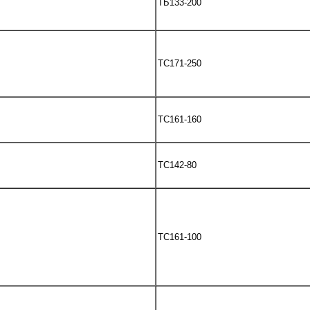
ТБ133-200
TC171-250
TC161-160
TC142-80
TC161-100