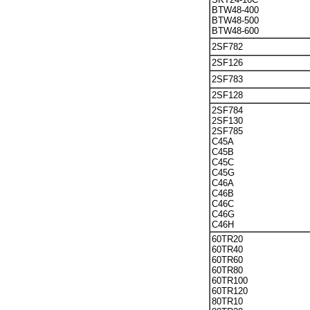
BTW48-400
BTW48-500
BTW48-600
2SF782
2SF126
2SF783
2SF128
2SF784
2SF130
2SF785
C45A
C45B
C45C
C45G
C46A
C46B
C46C
C46G
C46H
60TR20
60TR40
60TR60
60TR80
60TR100
60TR120
80TR10