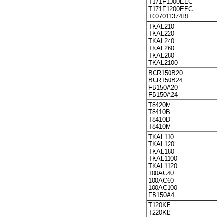
T171F1000EEC
T171F1200EEC
Т607011374ВТ
TKAL210
TKAL220
TKAL240
TKAL260
TKAL280
TKAL2100
BCR150B20
BCR150B24
FB150A20
FB150A24
T8420M
T8410B
T8410D
T8410M
TKAL110
TKAL120
TKAL180
TKAL1100
TKAL1120
100AC40
100AC60
100AC100
FB150A4
T120KB
T220KB