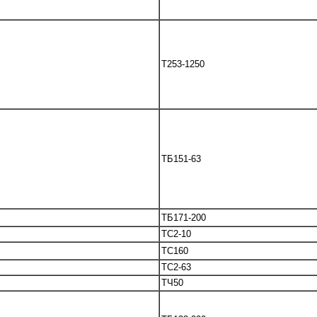
T253-1250
TБ151-63
ТБ171-200
TC2-10
TC160
TC2-63
ТЧ50