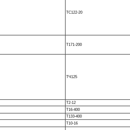
TC122-20
T171-200
ТЧ125
T2-12
T16-400
T133-400
T10-16