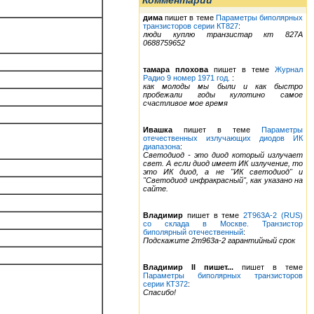
Комментарии
дима
пишет в теме
Параметры биполярных
транзисторов серии КТ827
:
люди куплю транзистар кт 827А
0688759652
тамара плохова
пишет в теме
Журнал
Радио 9 номер 1971 год.
:
как молоды мы были и как быстро
пробежали годы кулотино самое
счастливое мое время
Ивашка
пишет в теме
Параметры
отечественных излучающих диодов ИК
диапазона
:
Светодиод - это диод который излучает
свет. А если диод имеет ИК излучение, то
это ИК диод, а не "ИК светодиод" и
"Светодиод инфракрасный", как указано на
сайте.
Владимир
пишет в теме
2Т963А-2 (RUS)
со склада в Москве. Транзистор
биполярный отечественный
:
Подскажите 2т963а-2 гарантийный срок
Владимир II пишет...
пишет в теме
Параметры биполярных транзисторов
серии КТ372
:
Спасибо!