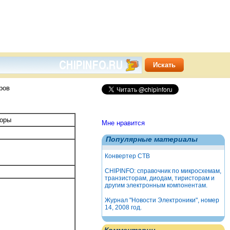
ров
торы
Мне нравится
Популярные материалы
Конвертер СТВ
CHIPINFO: справочник по микросхемам,
транзисторам, диодам, тиристорам и
другим электронным компонентам.
Журнал "Новости Электроники", номер
14, 2008 год.