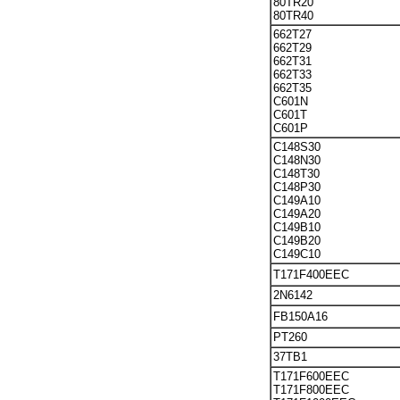
80TR20
80TR40
662T27
662T29
662T31
662T33
662T35
C601N
C601T
C601P
C148S30
C148N30
C148T30
C148P30
C149A10
C149A20
C149B10
C149B20
C149C10
T171F400EEC
2N6142
FB150A16
PT260
37TB1
T171F600EEC
T171F800EEC