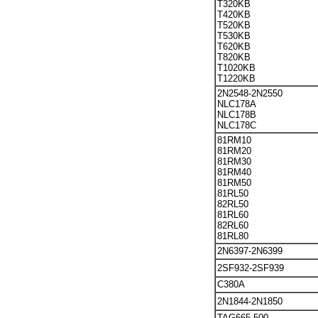
T320KB
T420KB
T520KB
T530KB
T620KB
T820KB
T1020KB
T1220KB
2N2548-2N2550
NLC178A
NLC178B
NLC178C
81RM10
81RM20
81RM30
81RM40
81RM50
81RL50
82RL50
81RL60
82RL60
81RL80
2N6397-2N6399
2SF932-2SF939
C380A
2N1844-2N1850
TAG665-500