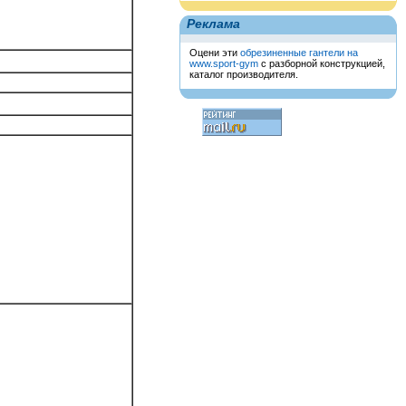
Реклама
Оцени эти
обрезиненные гантели на
www.sport-gym
с разборной конструкцией,
каталог производителя.