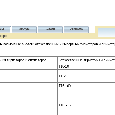
мы
Форум
Блоги
Реклама
торов
ны возможные аналоги отечественных и импортных тиристоров и симисто
ния тиристоров и симисторов
Отечественные тиристоры и симис
T10-10
T112-10
T15-160
T161-160