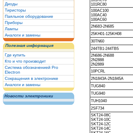
Диоды
101RC80
Тиристоры
100AC100
100AC40
Паяльное оборудование
100AC60
Приборы
2N683-2N685
Лампы
25KH01-125KH08
Аналоги и замены
30TN60
Полезная информация
244TB1-244TB5
Где купить
2N686-2N688
2N2888
Кто и что производит
2N2889
Система обозначенией Pro
10PCRL
Electron
Сокращения в электронике
2N1843A-2N1845A
Аналоги и замены
TUG840
TUG940
Новости электроники
TUH1040
2SF734
SKT24-08C
SKT24-10C
SKT24-12C
SKT24-14C
SKT24-16C