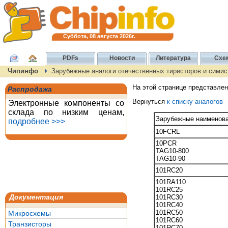
Суббота, 08 августа 2026г.
PDFs
Новости
Литература
Схе
Чипинфо
Зарубежные аналоги отечественных тиристоров и симис
На этой странице представле
Распродажа
Вернуться
к списку аналогов
Электронные компоненты со
склада по низким ценам,
Зарубежные наименова
подробнее >>>
10FCRL
10PCR
TAG10-800
TAG10-90
101RC20
101RA110
101RC25
Документация
101RC30
101RC40
101RC50
Микросхемы
101RC60
Транзисторы
101RC70