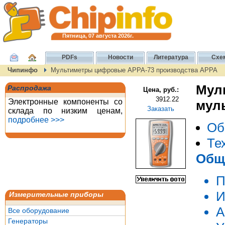
Пятница, 07 августа 2026г.
PDFs
Новости
Литература
Схе
Чипинфо
Мультиметры цифровые APPA-73 производства APPA
Мул
Распродажа
Цена, руб.:
3912.22
Электронные компоненты со
мул
Заказать
склада по низким ценам,
подробнее >>>
Об
Те
Общ
П
И
Измерительные приборы
А
Все оборудование
Генераторы