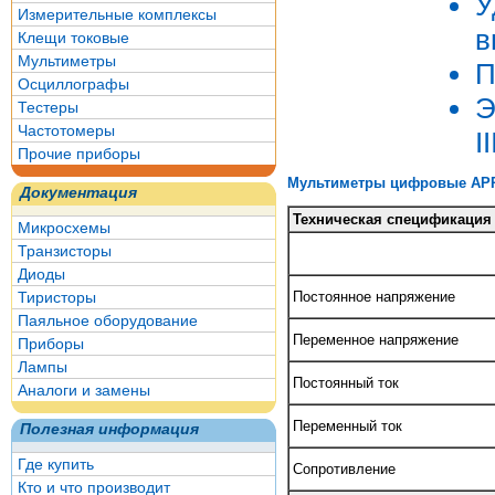
У
Измерительные комплексы
в
Клещи токовые
Мультиметры
П
Осциллографы
Э
Тестеры
Частотомеры
I
Прочие приборы
Мультиметры цифровые APPA
Документация
Техническая спецификация
Микросхемы
Транзисторы
Диоды
Тиристоры
Постоянное напряжение
Паяльное оборудование
Переменное напряжение
Приборы
Лампы
Постоянный ток
Аналоги и замены
Переменный ток
Полезная информация
Где купить
Сопротивление
Кто и что производит