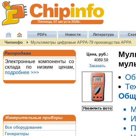
Пятница, 07 августа 2026г.
PDFs
Новости
Литература
Схе
Чипинфо
Мультиметры цифровые APPA-79 производства APPA
Мул
Распродажа
Цена, руб.:
4089.59
Электронные компоненты со
мул
Заказать
склада по низким ценам,
подробнее >>>
Об
Те
Общ
М
И
Измерительные приборы
П
Все оборудование
Генераторы