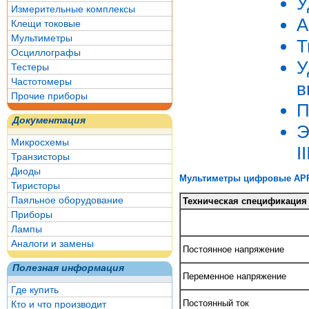
У
Измерительные комплексы
А
Клещи токовые
Мультиметры
T
Осциллографы
У
Тестеры
Частотомеры
в
Прочие приборы
П
Документация
Э
Микросхемы
I
Транзисторы
Диоды
Мультиметры цифровые APPA
Тиристоры
Паяльное оборудование
Техническая спецификация
Приборы
Лампы
Аналоги и замены
Постоянное напряжение
Полезная информация
Переменное напряжение
Где купить
Постоянный ток
Кто и что производит