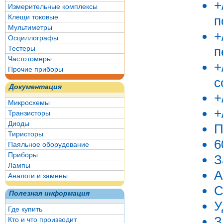
+
Измерительные комплексы
Клещи токовые
п
Мультиметры
+
Осциллографы
п
Тестеры
Частотомеры
+
Прочие приборы
с
Документация
+
Микросхемы
+
Транзисторы
Диоды
П
Тиристоры
6
Паяльное оборудование
Приборы
З
Лампы
А
Аналоги и замены
С
Полезная информация
У
Где купить
З
Кто и что производит