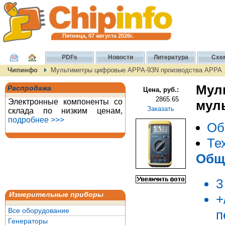
Пятница, 07 августа 2026г.
PDFs
Новости
Литература
Схе
Чипинфо
Мультиметры цифровые APPA-93N производства APPA
Мул
Распродажа
Цена, руб.:
2865.65
Электронные компоненты со
мул
Заказать
склада по низким ценам,
подробнее >>>
Об
Те
Общ
Измерительные приборы
+
Все оборудование
п
Генераторы