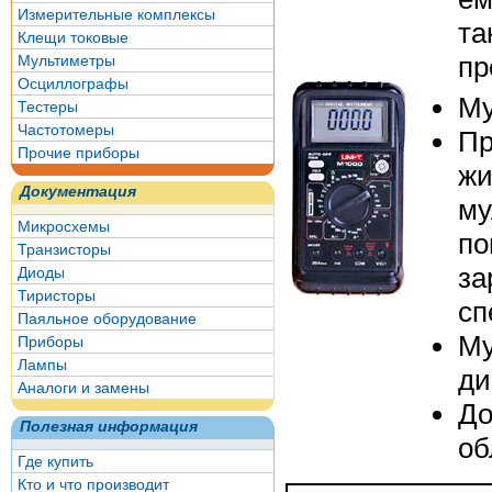
Измерительные комплексы
та
Клещи токовые
пр
Мультиметры
Осциллографы
Му
Тестеры
Частотомеры
Пр
Прочие приборы
жи
Документация
му
Микросхемы
по
Транзисторы
за
Диоды
Тиристоры
сп
Паяльное оборудование
Му
Приборы
Лампы
ди
Аналоги и замены
Д
Полезная информация
об
Где купить
Кто и что производит