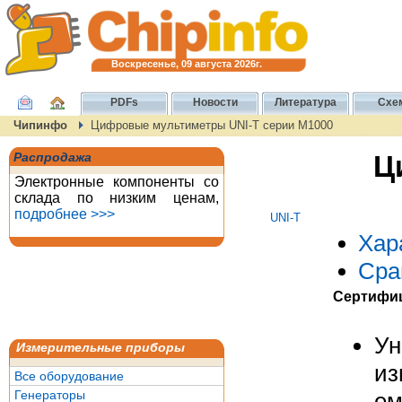
Воскресенье, 09 августа 2026г.
PDFs
Новости
Литература
Схе
Чипинфо
Цифровые мультиметры UNI-T серии M1000
Ц
Распродажа
Электронные компоненты со
склада по низким ценам,
подробнее >>>
UNI-T
Хар
Сра
Сертифиц
У
Измерительные приборы
из
Все оборудование
Генераторы
ем