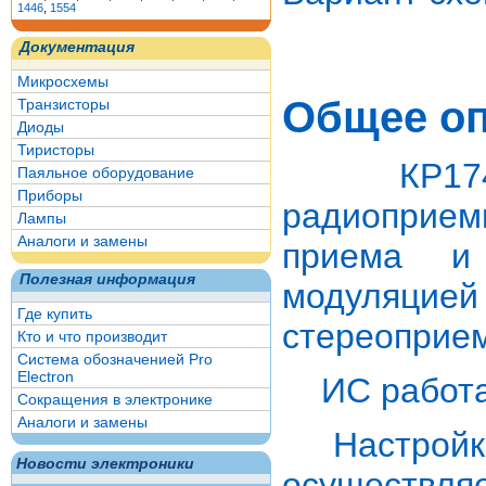
1446
,
1554
Документация
Микросхемы
Общее о
Транзисторы
Диоды
Тиристоры
КР174ХА3
Паяльное оборудование
Приборы
радиоприем
Лампы
Аналоги и замены
приема и 
Полезная информация
модуляцией 
Где купить
стереоприем
Кто и что производит
Система обозначенией Pro
Electron
ИС работает
Сокращения в электронике
Аналоги и замены
Настройка
Новости электроники
осуществляе