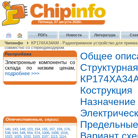
Пятница, 07 августа 2026г.
PDFs
Новости
Литература
Схе
Чипинфо
КР174ХА34АМ - Радиоприемное устройство для приема и
совместно со стереодекодером.
Общее опис
Распродажа
Электронные компоненты со
Структ
склада по низким ценам,
подробнее >>>
КР174ХА34
Кострукция
Назначение
Электрическ
Отечественные, серии:
Предельные
140
,
143
,
148
,
153
,
154
,
155
,
157
,
159
,
174
,
Вариант сх
538
,
544
,
548
,
554
,
574
,
1006
,
1008
,
1016
,
1022
,
1025
,
1032
,
1103
,
1107
,
1113
,
1114
,