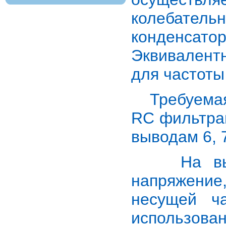
колебательн
конденсатор
Эквивалентн
для частоты
Требуемая 
RC фильтра
выводам 6, 7
На вывод
напряжени
несущей ч
использова