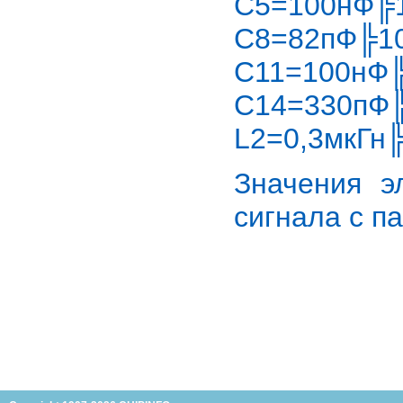
C5=100нФ╠
C8=82пФ╠1
C11=100нФ╠
C14=330пФ╠
L2=0,3мкГн
Значения э
сигнала с па