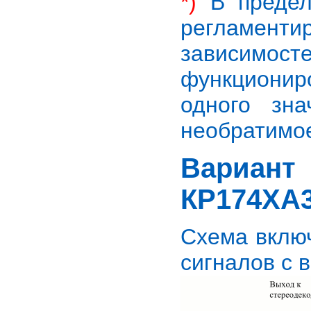
*)
В предель
регламен
зависимос
функциони
одного зн
необратимо
Вариа
КР174ХА
Cхема вклю
сигналов с 