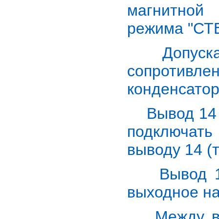
магнитной
режима "СТЕ
Допускает
сопротивле
конденсатор
Вывод 14 -
подключать 
выводу 14 (
Вывод 16 
выходное н
Между выв