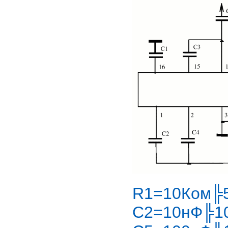
R1=10Ком╠
C2=10нФ╠1