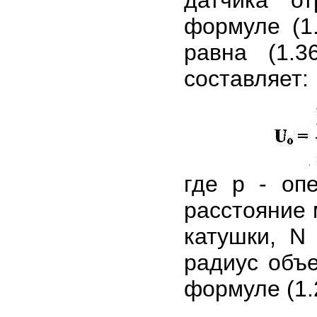
датчика о
формуле (1.
равна (1.3
составляет:
где p - опе
расстояние 
катушки, N
радиус объ
формуле (1.