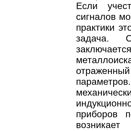
Если учес
сигналов мож
практики эт
задача. 
заключае
металлоиск
отраженный
параметро
механич
индукционно
приборов п
возникает