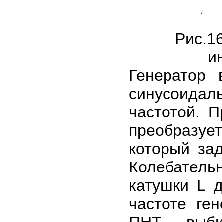
Рис.1
и
Генератор 
синусоидал
частотой. П
преобразуе
который зад
Колебательн
катушки L д
частоте ге
ПНТ выби