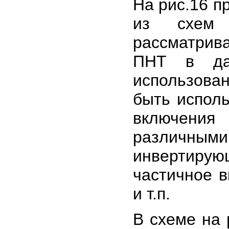
На рис.16 п
из схем 
рассматрив
ПНТ в да
использова
быть испол
включени
различны
инвертиру
частичное в
и т.п.
В схеме на 