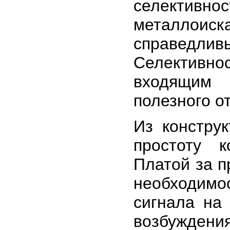
селективно
металлоиск
справедливы
Селективнос
входящим 
полезного о
Из констру
простоту к
Платой за п
необходим
сигнала на
возбуждени