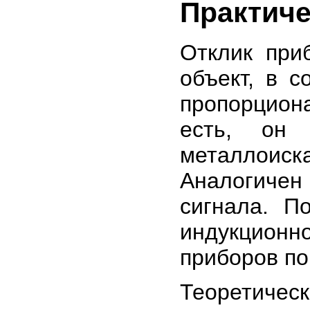
Практиче
Отклик при
объект, в с
пропорцион
есть, он
металлоиск
Аналогичен
сигнала. П
индукционн
приборов по
Теоретич