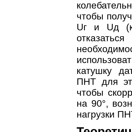
колебатель
чтобы получ
Uг и Uд (к
отказать
необходимос
использов
катушку да
ПНТ для эт
чтобы скор
на 90°, воз
нагрузки ПН
Теоретич