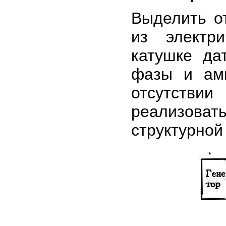
Выделить о
из электри
катушке да
фазы и амп
отсутстви
реализоват
структурной