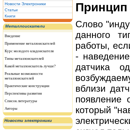
Принцип
Новости Электроники
Статьи
Книги
Слово "инду
Металлоискатели
данного ти
Введение
работы, если
Применение металлоискателей
Курс молодого кладоискателя
- наведение
Типы металлоискателей
датчика о
Какой металлоискатель лучше?
Реальные возможности
возбуждае
металлоискателей
вблизи дат
Практические конструкции
Перспективы развития
появление о
Список литературы
который "на
Авторы
электриче
Новости электроники