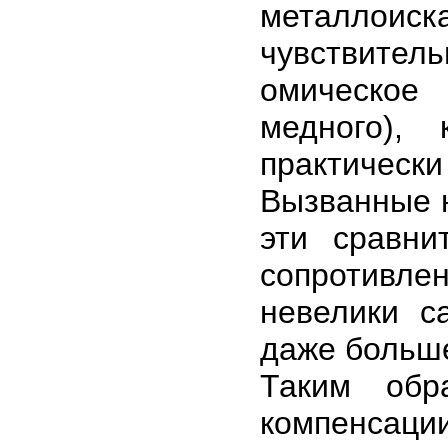
металлои
чувствите
омическое
медного),
практически
Вызванные 
эти сравни
сопротивл
невелики с
даже больше
Таким обр
компенсац