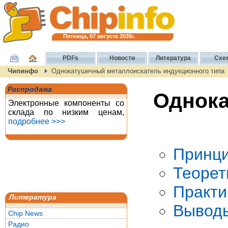
Пятница, 07 августа 2026г.
PDFs
Новости
Литература
Схе
Чипинфо
Однокатушечный металлоискатель индукционного типа
Распродажа
Однока
Электронные компоненты со
склада по низким ценам,
подробнее >>>
Принци
Теорет
Практи
Литература
Вывод
Chip News
Радио