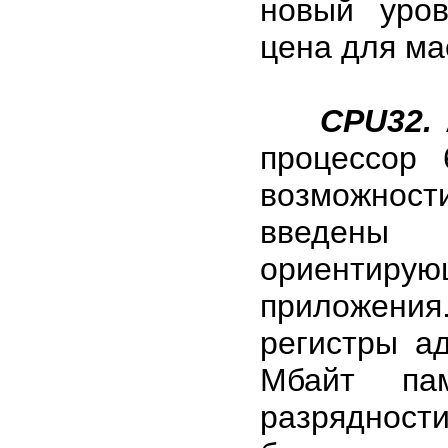
новый уров
цена для ма
CPU32.
процессор 
возможнос
введены 
ориентиру
приложени
регистры а
Мбайт па
разрядност