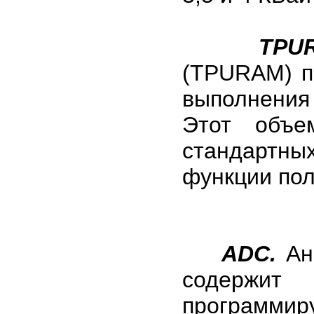
TPU
(TPURAM) по
выполнения
Этот объе
стандартн
функции пол
ADC.
Ана
содержит 
программир