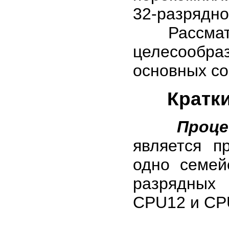
32-разрядн
Рассматри
целесообра
основных со
Кратк
Проце
является п
одно семей
разрядных
CPU12 и CP