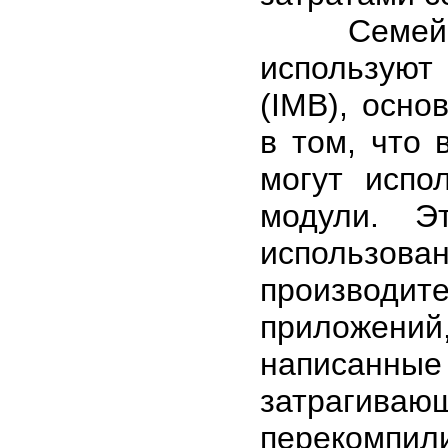
Семейства
использую
(IMB), осно
в том, что
могут испо
модули. Э
использов
производи
приложений,
написанн
затрагиваю
перекомпил