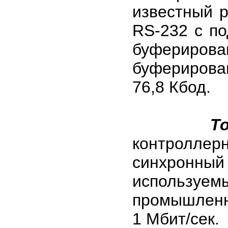
известный р
RS-232 с п
буфериров
буферирова
76,8 Кбод.
T
контроллерн
синхронн
используемы
промышленн
1 Мбит/сек.