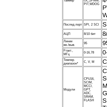
4
Таймер
OC,2PWM,
PIT,WDOG
P
S
Послед.порт
SPI, 2 SCI
8
АЦП
8/10 бит
Линии
9
95
вв./выв.
Fтакт.,
0
0-16,78
МГц
Темпер.
C
C, V, M
диапазон*
C
S
CPU16,
SCIM,
M
MCCI,
Модули
GPT,
G
ADC,
SRAM,
S
FLASH