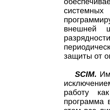
обеспечива
системны
программир
внешней ш
разрядност
периодичес
защиты от о
SCIM.
Име
исключение
работу ка
программа 