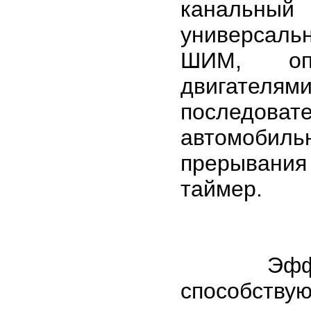
канальный
универсаль
ШИМ, опт
двигател
последов
автомобиль
прерывани
таймер.
Эффекти
способств