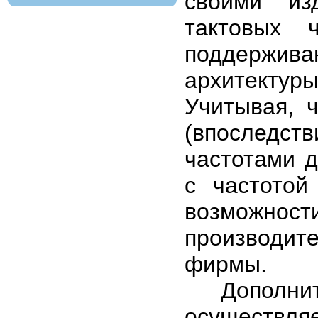
своими из
тактовых 
поддержива
архитекту
Учитывая, 
(впоследс
частотами 
с частото
возможно
производит
фирмы.
Дополните
осуществля