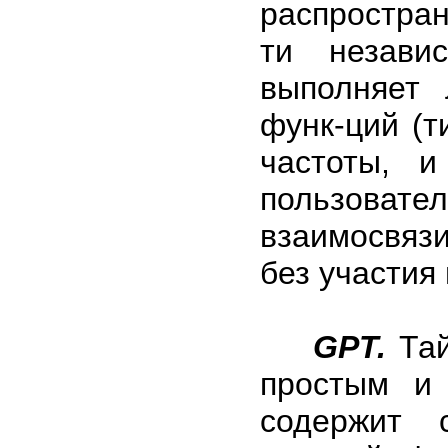
распростра
ти незави
выполняет 
функ-ций (т
частоты, и
пользовател
взаимосвяз
без участия
GPT.
Тай
простым и
содержит 