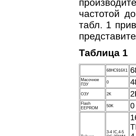
производит
частотой д
табл. 1 при
представите
Таблица 1
6
68HC916X1
Масочное
4
0
ПЗУ
2
ОЗУ
2K
Flash
0
50K
EEPROM
1
T
3-4 IC,4-5