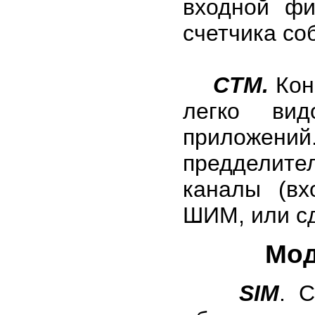
входной фи
счетчика со
CTM.
Кон
легко вид
приложен
предделите
каналы (вх
ШИМ, или сд
Мод
SIM
. 