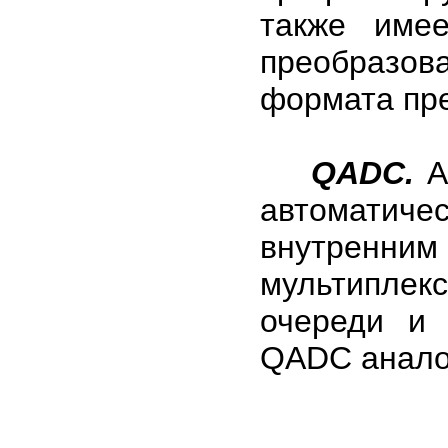
также имее
преобразо
формата пр
QADC.
А
автоматиче
внутренн
мультипле
очереди и 
QADC анало