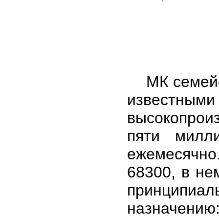
МК семейст
известн
высокопрои
пяти милл
ежемесячн
68300, в не
принципиал
назначению