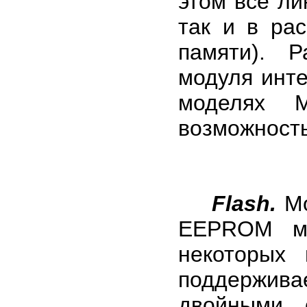
этом все ли
так и в ра
памяти). Р
модуля инте
моделях 
возможность
Flash.
Мо
EEPROM мо
некоторых 
поддержив
двойными 