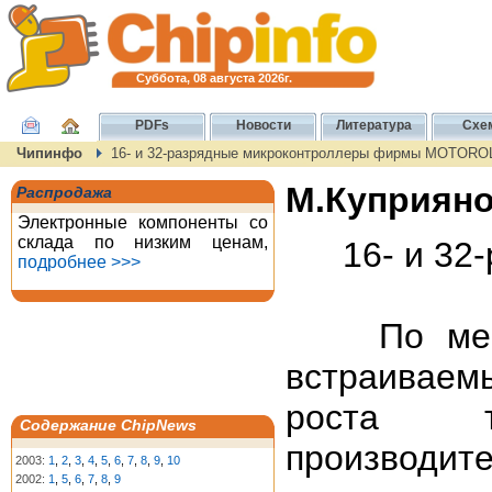
Суббота, 08 августа 2026г.
PDFs
Новости
Литература
Схе
Чипинфо
16- и 32-разрядные микроконтроллеры фирмы MOTORO
М.Куприяно
Распродажа
Электронные компоненты со
склада по низким ценам,
16- и 3
подробнее >>>
По мере у
встраиваем
роста т
Содержание ChipNews
производи
2003:
1
,
2
,
3
,
4
,
5
,
6
,
7
,
8
,
9
,
10
2002:
1
,
5
,
6
,
7
,
8
,
9