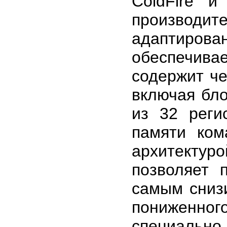
ColdFire и
производит
адаптиров
обеспечива
содержит ч
включая бл
из 32 реги
памяти ком
архитектур
позволяет 
самым сниз
пониженно
специаль