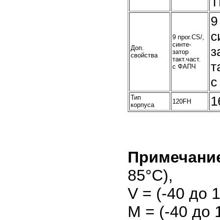
T
9
с
9 прог.CS/,
синте-
Доп.
з
затор
свойства
такт.част.
т
с ФАПЧ
с
Тип
1
120FH
корпуса
Примечани
85°C),
V = (-40 до 
M = (-40 до 