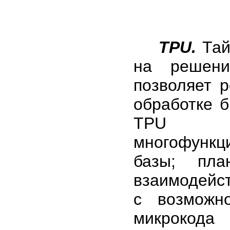
TPU.
Тай
на решени
позволяет р
обработке 
TPU со
многофунк
базы; пла
взаимодейс
с возможн
микроко