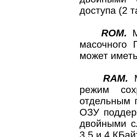
доступа (2 т
ROM.
М
масочного 
может иметь
RAM.
М
режим сох
отдельным 
ОЗУ поддер
двойными сл
3,5 и 4 КБай