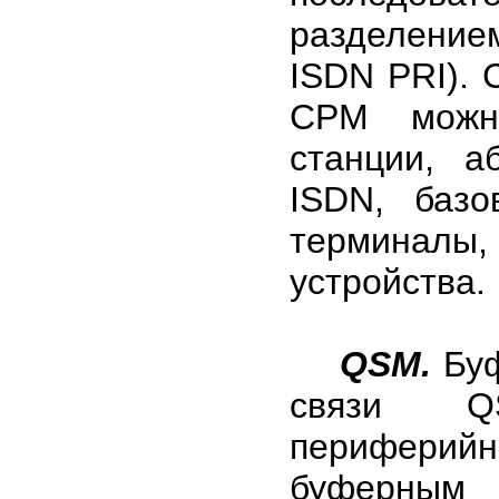
разделение
ISDN PRI).
CPM можн
станции, а
ISDN, базо
терминалы, 
устройства.
QSM.
Бу
связи QS
периферий
буферным 