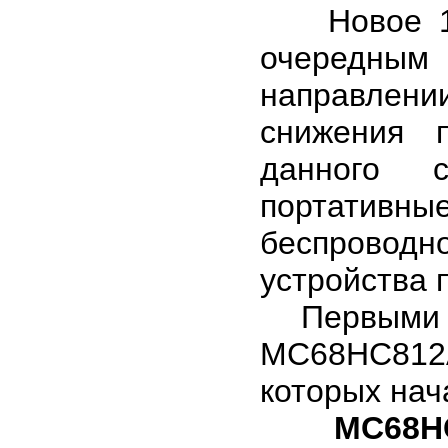
Новое 16-
очередным
направлен
снижения 
данного с
портативн
беспроводн
устройства 
Первыми пр
МС68НС812
которых нач
МС68Н