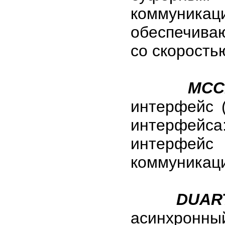
коммуни
обеспечива
со скорость
MCCI
интерфейс 
интерфейс
интерфей
коммуникаци
DUAR
асинхронны