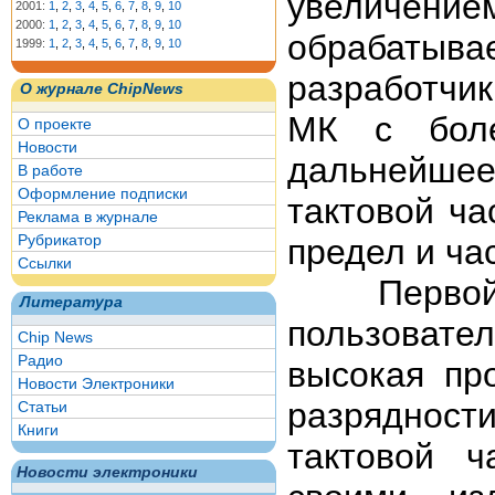
увеличен
2001:
1
,
2
,
3
,
4
,
5
,
6
,
7
,
8
,
9
,
10
2000:
1
,
2
,
3
,
4
,
5
,
6
,
7
,
8
,
9
,
10
обрабаты
1999:
1
,
2
,
3
,
4
,
5
,
6
,
7
,
8
,
9
,
10
разработчи
О журнале ChipNews
МК с боле
О проекте
Новости
дальнейше
В работе
Оформление подписки
тактовой ч
Реклама в журнале
Рубрикатор
предел и ча
Ссылки
Первой и 
Литература
пользовател
Chip News
Радио
высокая пр
Новости Электроники
разряднос
Статьи
Книги
тактовой ч
Новости электроники