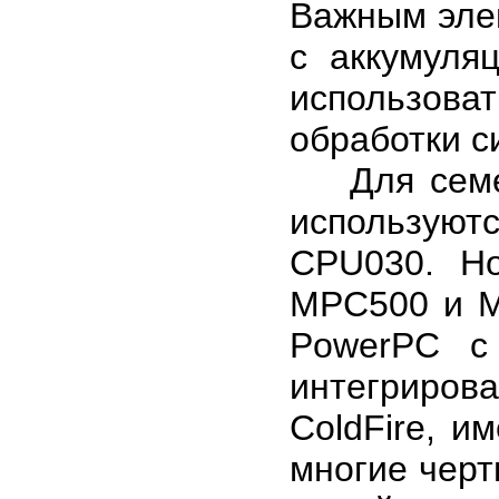
Важным эле
с аккумуля
использов
обработки с
Для семей
используютс
CPU030. Н
МРС500 и М
PowerPC с 
интегриров
ColdFire, 
многие черт