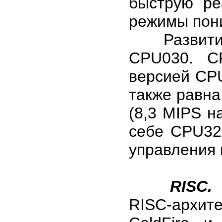
быструю ре
режимы пон
Развитием
CPU030. C
версией CP
также равна
(8,3 MIPS н
себе CPU32
управления 
RISC.
П
RISC-архит