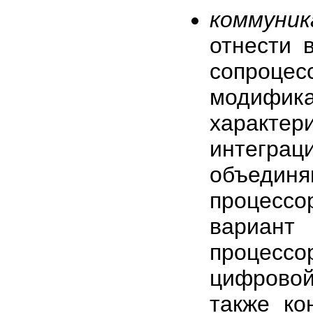
коммуник
отнести 
сопроцес
модифик
характ
интегра
объедин
процесс
вариант
процессо
цифрово
также к