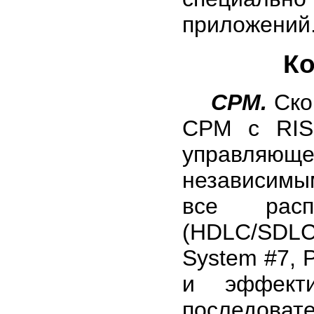
приложений
К
CPM.
Ско
CPM с RISC
управляющ
независимы
все расп
(HDLC/SDLC,
System #7, P
и эффекти
последова