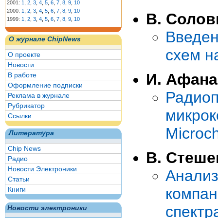
2001:
1
,
2
,
3
,
4
,
5
,
6
,
7
,
8
,
9
,
10
2000:
1
,
2
,
3
,
4
,
5
,
6
,
7
,
8
,
9
,
10
В. Солов
1999:
1
,
2
,
3
,
4
,
5
,
6
,
7
,
8
,
9
,
10
Введе
О журнале ChipNews
схем н
О проекте
Новости
И. Афан
В работе
Оформление подписки
Радио
Реклама в журнале
Рубрикатор
микро
Ссылки
Microch
Литература
Chip News
В. Стеше
Радио
Новости Электроники
Анализ
Статьи
компа
Книги
спектр
Новости электроники