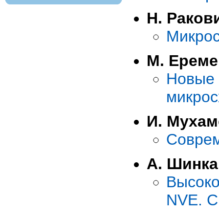
Н. Раков
Микрос
М. Ереме
Новы
микрос
И. Мухам
Соврем
А. Шинк
Высок
NVE. С