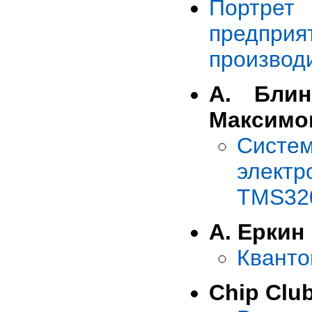
Портрет
предприят
производ
А. Блин
Максимов
Систе
элект
TMS32
А. Еркин
Кванто
Chip Clu