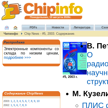
Понедельник, 10 августа 2026г.
PDFs
Новости
Литература
Схе
Чипинфо
Chip News - #5, 2003. Содержание.
Распродажа
В. П
Электронные компоненты со
О п
склада по низким ценам,
подробнее >>>
ра
науч
#5, 2003 г.
струк
М. Кузел
Содержание ChipNews
2003:
1
,
2
,
3
,
4
,
5
,
6
,
7
,
8
,
9
,
10
ПЛИС ф
2002:
1
,
5
,
6
,
7
,
8
,
9