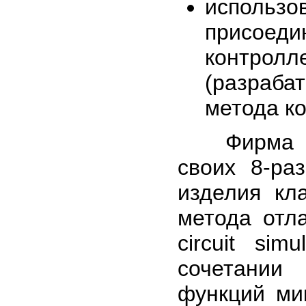
исполь
присоеди
контролле
(разраба
метода ко
Фирма Mot
своих 8-ра
изделия кла
метода отл
circuit sim
сочетании
функций ми