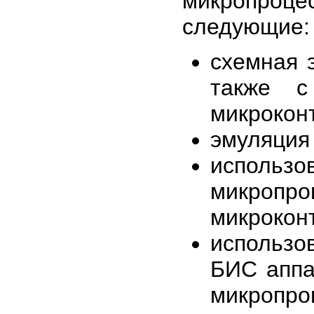
микропро
следующие:
схемная 
также с
микроконт
эмуляция 
использо
микропро
микроконт
использо
БИС аппа
микропроц