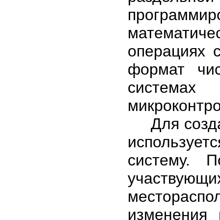
программ
математиче
операциях 
формат чис
системах 
микроконтро
Для создан
используе
систему. П
участвую
местораспо
изменения 