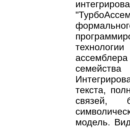
интегри
"ТурбоАс
формальног
программи
технологии
ассемблер
семейст
Интегриро
текста, пол
связей, б
символичес
модель. Ви