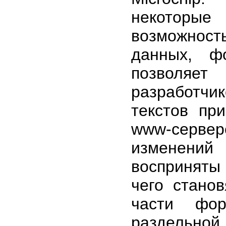
некоторы
возможност
данных, ф
позволяет
разработч
текстов при
www-серве
изменений
восприняты
чего стано
части фор
раздель