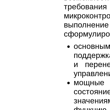
требовани
микрокон
выполнен
сформулиро
основным
поддержк
и перен
управлен
мощные
состоян
значения
функци