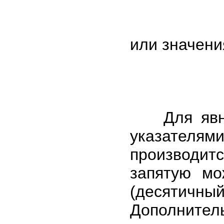
или значени
Для явног
указателя
производит
запятую мо
(десятичны
Дополнит