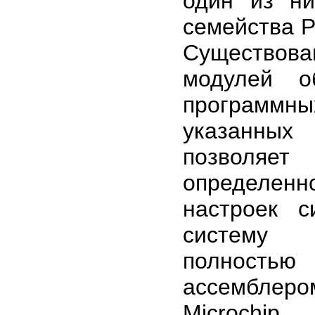
один из ни
семейства P
Существов
модулей о
программ
указанных
позволяет
определен
настроек 
систему "
полность
ассембле
Microchip