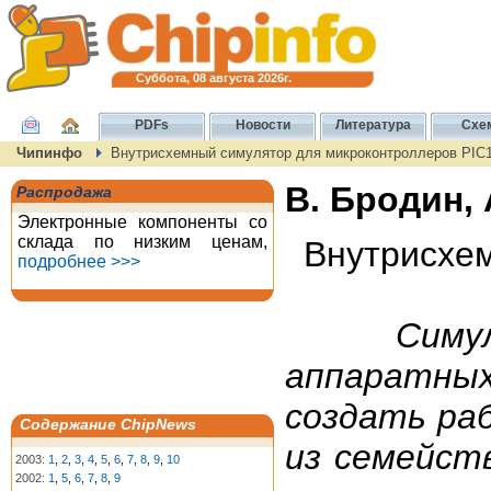
Суббота, 08 августа 2026г.
PDFs
Новости
Литература
Схе
Чипинфо
Внутрисхемный симулятор для микроконтроллеров PIC1
В. Бродин, 
Распродажа
Электронные компоненты со
склада по низким ценам,
Внутрисхе
подробнее >>>
Симу
аппаратных
создать ра
Содержание ChipNews
из семейст
2003:
1
,
2
,
3
,
4
,
5
,
6
,
7
,
8
,
9
,
10
2002:
1
,
5
,
6
,
7
,
8
,
9