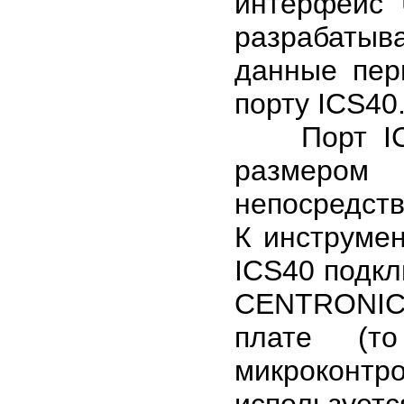
интерфейс 
разрабатыв
данные пер
порту ICS40
Порт ICS4
размеро
непосредств
К инструме
ICS40 подк
CENTRONIC
плате (т
микроконт