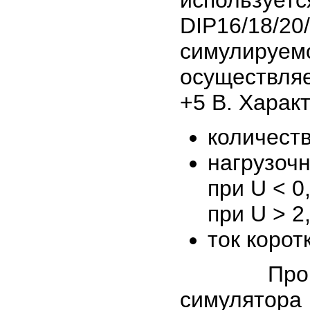
использу
DIP16/18/
симулируем
осуществля
+5 В. Харак
количеств
нагрузочн
при U < 0
при U > 2
ток корот
Программ
симулятора