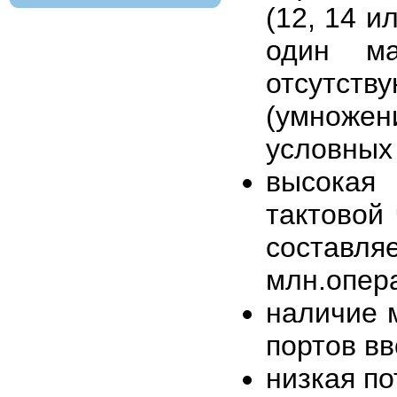
(12, 14 и
один м
отсутств
(умножен
условных
высокая
тактовой
составл
млн.опера
наличие 
портов вв
низкая п