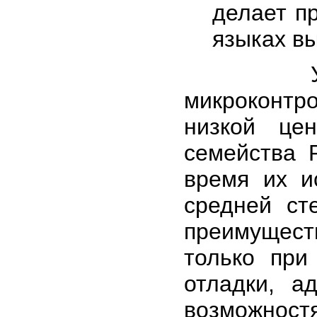
делает п
языках вы
Указанн
микроконт
низкой це
семейства 
время их и
средней ст
преимущес
только при
отладки, а
возможнос