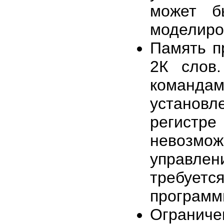
может б
моделиро
Память п
2К слов
командам
установл
регистр
невозмож
управлени
требуе
программ
Ограниче