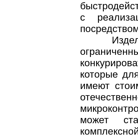
быстродейс
с реализа
посредством
Изделия 
ограниче
конкуриро
которые дл
имеют стои
отечествен
микроконтр
может ст
комплексно