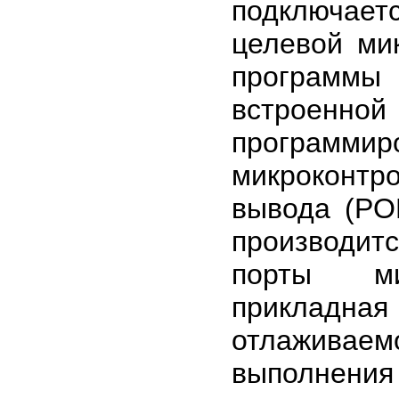
подключае
целевой ми
программы 
встроенн
программи
микроконтр
вывода (PO
производит
порты ми
прикладная
отлаживае
выполнения