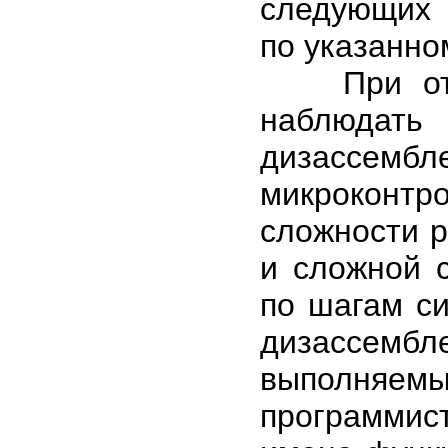
следующих 
по указанно
При отлад
наблюдать
дизассем
микроконтро
сложности р
и сложной 
по шагам си
дизассемб
выполняем
программи