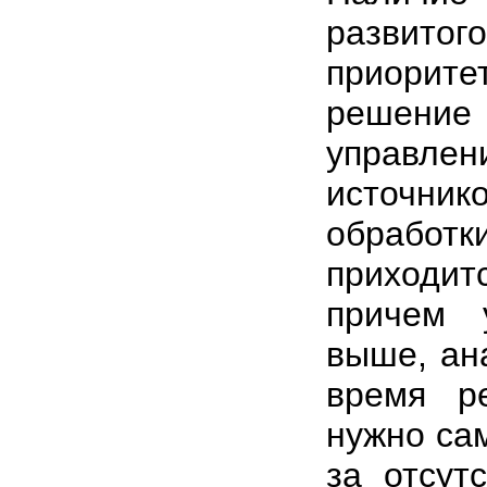
развито
приорите
решени
управлен
источник
обработки
приходи
причем 
выше, ан
время р
нужно сам
за отсут