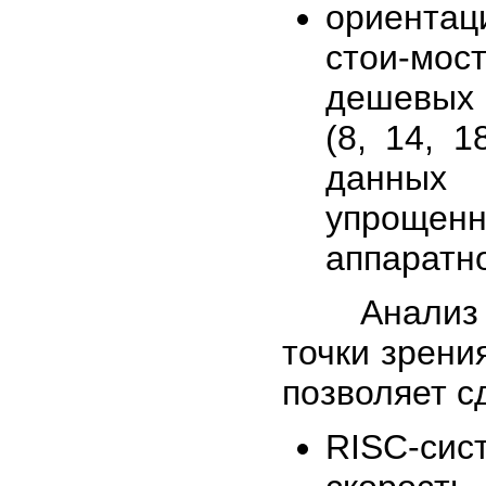
ориентац
стои-мо
дешевых 
(8, 14, 
данных 
упроще
аппаратно
Анализ ар
точки зрени
позволяет с
RISC-си