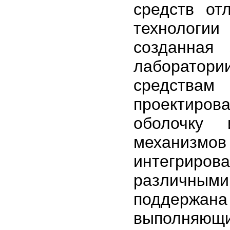
средств от
технологи
созданная
лаборатор
средствам
проектиро
оболочку 
механизм
интегриров
различным
поддержан
выполняющ