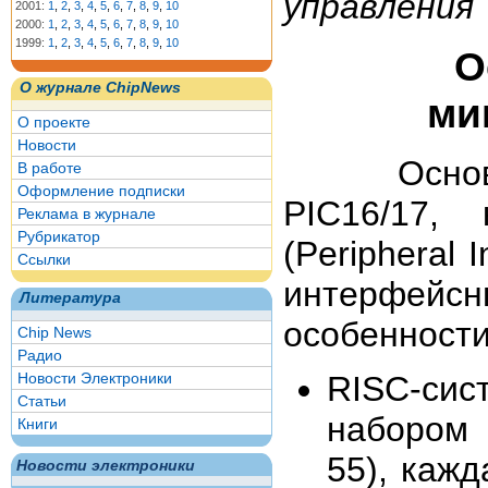
управления
2001:
1
,
2
,
3
,
4
,
5
,
6
,
7
,
8
,
9
,
10
2000:
1
,
2
,
3
,
4
,
5
,
6
,
7
,
8
,
9
,
10
1999:
1
,
2
,
3
,
4
,
5
,
6
,
7
,
8
,
9
,
10
О
О журнале ChipNews
ми
О проекте
Новости
Основным
В работе
Оформление подписки
PIC16/17,
Реклама в журнале
Рубрикатор
(Peripheral 
Ссылки
интерфей
Литература
особенности
Chip News
Радио
Новости Электроники
RISC-сис
Статьи
набором 
Книги
55), кажд
Новости электроники