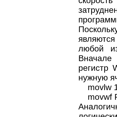
скорость
затрудне
программ
Посколь
являются
любой из
Вначале 
регистр 
нужную я
movlw 1
movwf 
Аналог
логическ