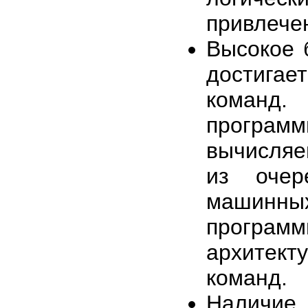
привлече
Высокое 
достигае
команд.
програм
вычисляе
из очер
машинны
программ
архитект
команд.
Наличие 