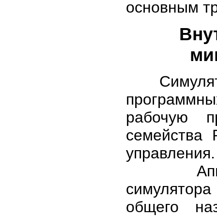
основным т
Вну
ми
Симулятор
программн
рабочую п
семейства 
управления.
Аппаратн
симулятора 
общего на