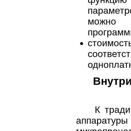
параметр
можно
программ
стоимос
соотве
одноплат
Внутри
К традици
аппарату