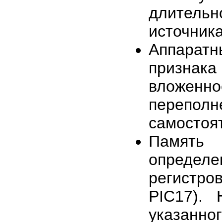
длитель
источник
Аппаратн
призна
вложенн
перепол
самостоя
Память
определе
регистр
PIC17). 
указанног