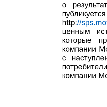
о результа
публикуетс
http:
//sps.mo
ценным ис
которые пр
компании Мo
с наступле
потребите
компании Мo