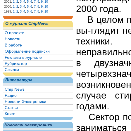
2001:
1
,
2
,
3
,
4
,
5
,
6
,
7
,
8
,
9
,
10
2000 года.
2000:
1
,
2
,
3
,
4
,
5
,
6
,
7
,
8
,
9
,
10
1999:
1
,
2
,
3
,
4
,
5
,
6
,
7
,
8
,
9
,
10
В целом пр
О журнале ChipNews
вы-глядит н
О проекте
техники.
Новости
В работе
неправильно
Оформление подписки
Реклама в журнале
в двузна
Рубрикатор
Ссылки
четырехзн
Литература
возникнове
Chip News
случае ст
Радио
Новости Электроники
годами.
Статьи
Книги
Сектор пол
заниматься
Новости электроники