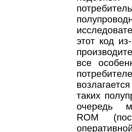
потребител
полупровод
исследовате
этот код из
производите
все особен
потребител
возлагаетс
таких полуп
очередь ми
ROM (пост
оперативно