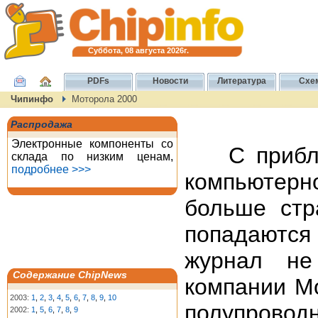
Суббота, 08 августа 2026г.
PDFs
Новости
Литература
Схе
Чипинфо
Моторола 2000
Распродажа
Электронные компоненты со
С приближ
склада по низким ценам,
подробнее >>>
компьютерно
больше стр
попадаются
журнал не
Содержание ChipNews
компании Мo
2003:
1
,
2
,
3
,
4
,
5
,
6
,
7
,
8
,
9
,
10
полупроводн
2002:
1
,
5
,
6
,
7
,
8
,
9