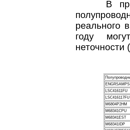
В процес
полупрово
реального в
году могу
неточности 
Полупроводни
ENGRSAMPS
LSC41611FU
LSC416117FU
M6804P2HM
M68341CPU
M68341EST
M68341IDP