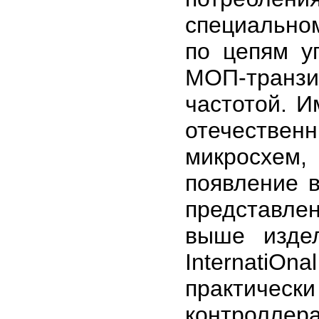
специально
по цепям у
МОП-транзис
частотой. И
отечеств
микросхем
появление 
представл
выше издели
InternatiOna
практическ
контролле