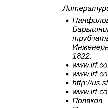
Литератур
Панфилов
Барышни
трубча
Инженерн
1822.
www.irf.co
www.irf.co
http://us.
www.irf.co
Поляков 