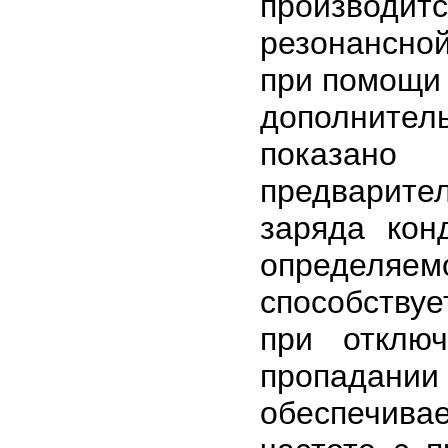
производит
резонансно
при помощи 
дополнител
показано
предварите
заряда кон
определяе
способству
при отклю
пропадании
обеспечив