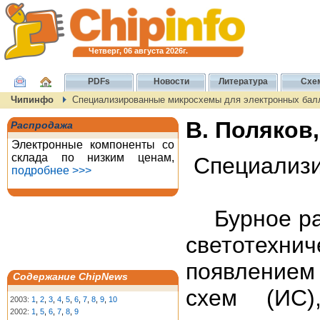
Четверг, 06 августа 2026г.
PDFs
Новости
Литература
Схе
Чипинфо
Специализированные микросхемы для электронных бал
В. Поляков
Распродажа
Электронные компоненты со
склада по низким ценам,
Специализи
подробнее >>>
Бурное раз
светотехни
появлением
Содержание ChipNews
схем (ИС)
2003:
1
,
2
,
3
,
4
,
5
,
6
,
7
,
8
,
9
,
10
2002:
1
,
5
,
6
,
7
,
8
,
9