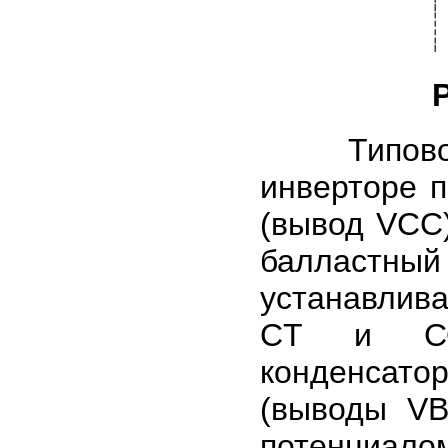
Типовое п
инверторе п
(вывод VСС)
балластн
устанавлив
CT и СО
конденсато
(выводы VB
потенциал