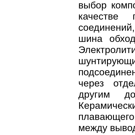
выбор комп
качестве 
соединений,
шина обход
Электролити
шунтирующ
подсоедине
через отд
другим д
Керамичес
плавающег
между вывод