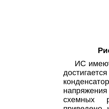
Ри
ИС имеют в
достигает
конденсатор
напряжения
схемных р
приведено 