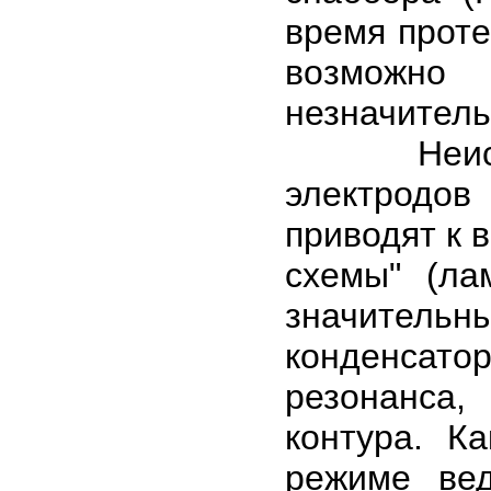
время проте
возможно 
незначитель
Неисправ
электродов
приводят к 
схемы" (ла
значитель
конденсато
резонанса
контура. К
режиме ве