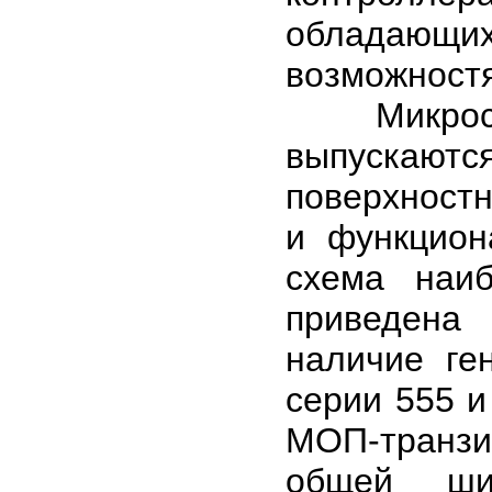
обладающи
возможност
Микросхем
выпускаю
поверхностн
и функцион
схема наи
приведена
наличие ге
серии 555 и
МОП-транзи
общей ши