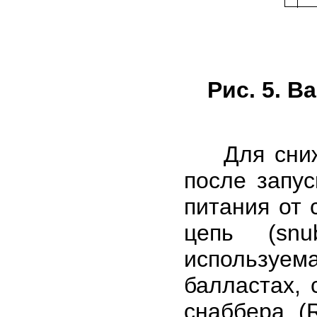
Рис. 5. 
Для сниже
после запус
питания от
цепь (snu
использу
балластах,
снаббера (