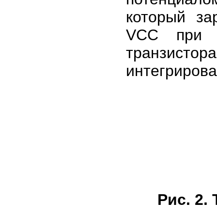
который за
VСС при в
транзист
интегрирова
Рис. 2.