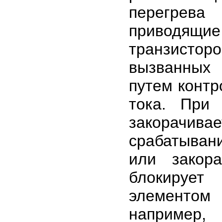
перегрева
приводящи
транзистор
вызванных 
путем контр
тока. При
закорачива
срабатыван
или закор
блокирует
элементом
например,