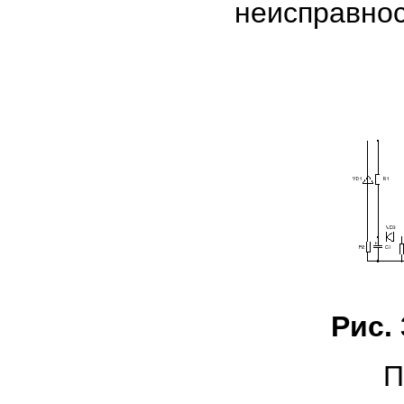
неисправнос
Рис.
Предвар