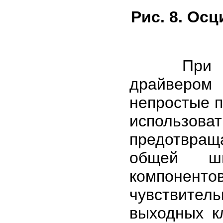
Рис. 8. Ос
При испо
драйвером
непростые 
использ
предотвращ
общей ш
компонен
чувствитель
выходных к