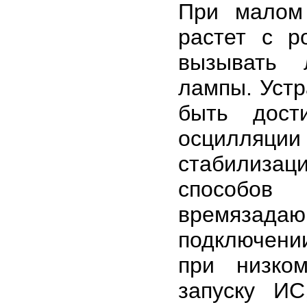
При малом
растет с р
вызывать 
лампы. Устр
быть дост
осцилляц
стабилиза
способов
времязадаю
подключени
при низко
запуску И