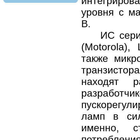
интегриров
уровня с м
В.
ИС серий IR
(Motorola),
также микр
транзистора
находят р
разработч
пускорегул
ламп в сил
именно, ст
потреблен