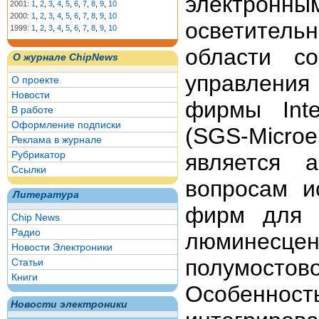
электрон
2001:
1
,
2
,
3
,
4
,
5
,
6
,
7
,
8
,
9
,
10
2000:
1
,
2
,
3
,
4
,
5
,
6
,
7
,
8
,
9
,
10
осветител
1999:
1
,
2
,
3
,
4
,
5
,
6
,
7
,
8
,
9
,
10
области с
О журнале ChipNews
управлени
О проекте
Новости
фирмы Inter
В работе
Оформление подписки
(SGS-Microe
Реклама в журнале
Рубрикатор
является 
Ссылки
вопросам и
Литература
фирм для 
Chip News
Радио
люминесце
Новости Электроники
полумостов
Статьи
Книги
Особенно
Новости электроники