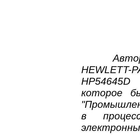
Авто
HEWLETT-PA
HP54645D 
которое б
"Промышлен
в процесс
электронны