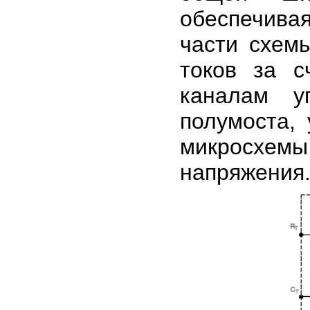
обеспечив
части схем
токов за с
каналам у
полумоста,
микросхем
напряжения