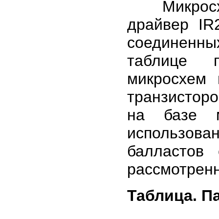
Микросхем
драйвер IR
соединенны
таблице п
микросхем 
транзисторо
на базе м
использован
балластов
рассмотрен
Таблица. П