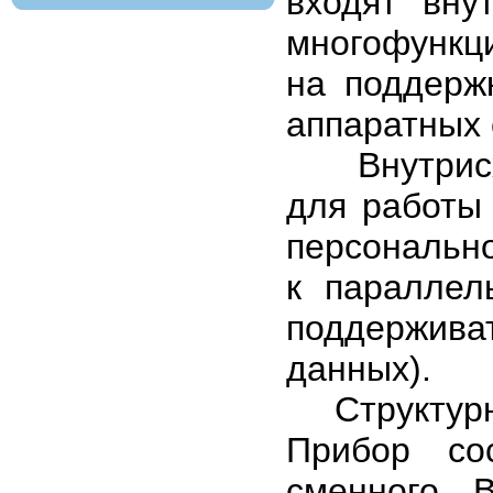
входят вну
многофункц
на поддерж
аппаратных 
Внутрисхе
для работы
персональн
к параллел
поддержив
данных).
Структурна
Прибор со
сменного. 