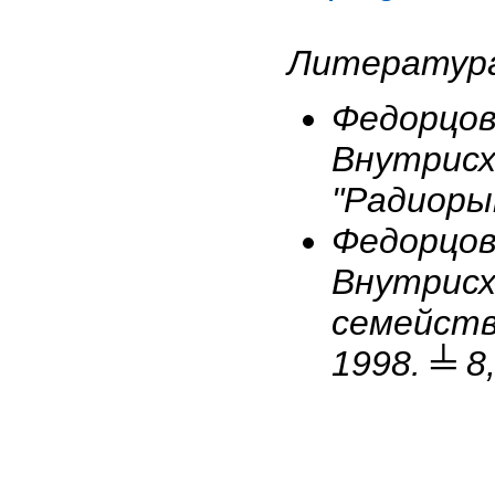
Литератур
Федорцов
Внутрисх
"Радиорын
Федорцов
Внутрис
семейст
1998. ╧ 8,