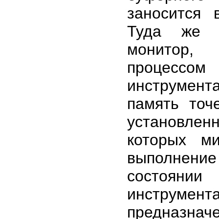
заносится 
Туда же з
монитор, 
процес
инструмент
память точ
установленн
которых ми
выполнени
состоянии
инструмен
предназн