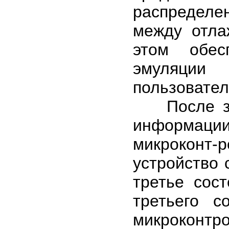
распределе
между отла
этом обес
эмуляции
пользовател
После зап
информаци
микроконт-
устройство 
третье сос
третьего с
микроконт