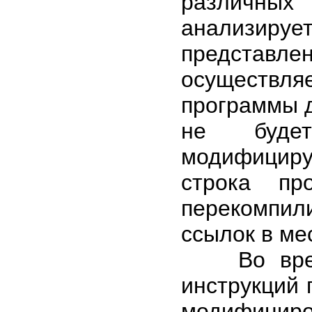
различных
анализируе
представ
осуществл
программы д
не будет
модифициру
строка пр
перекомпил
ссылок в ме
Во время 
инструкций
модифициров