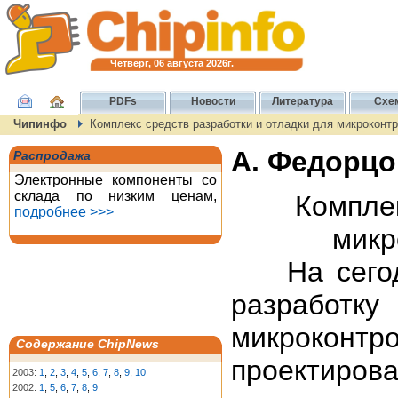
Четверг, 06 августа 2026г.
PDFs
Новости
Литература
Схе
Чипинфо
Комплекс средств разработки и отладки для микрокон
А. Федорцо
Распродажа
Электронные компоненты со
склада по низким ценам,
Комплек
подробнее >>>
микр
На сегодн
разработку
микроконт
Содержание ChipNews
проектиров
2003:
1
,
2
,
3
,
4
,
5
,
6
,
7
,
8
,
9
,
10
2002:
1
,
5
,
6
,
7
,
8
,
9