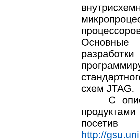
внутрисхем
микропро
процессор
Основные
разрабо
программ
стандартног
схем JTAG.
С описан
продуктами
посетив
http://gsu.un