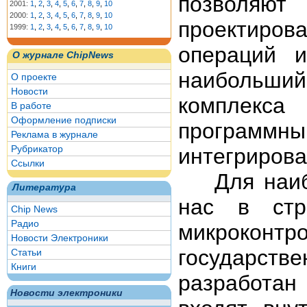
позволя
2001:
1
,
2
,
3
,
4
,
5
,
6
,
7
,
8
,
9
,
10
2000:
1
,
2
,
3
,
4
,
5
,
6
,
7
,
8
,
9
,
10
проектирова
1999:
1
,
2
,
3
,
4
,
5
,
6
,
7
,
8
,
9
,
10
операций 
О журнале ChipNews
наибольший
О проекте
Новости
комплекса
В работе
Оформление подписки
программны
Реклама в журнале
Рубрикатор
интегрирова
Ссылки
Для наибол
Литература
нас в стр
Chip News
Радио
микрокон
Новости Электроники
государств
Статьи
Книги
разработан
Новости электроники