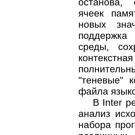
останова, 
ячеек памя
новых зна
поддержка
среды, сох
контекстна
полнительн
"теневые" к
файла языко
В Inter ре
анализ исхо
набора про