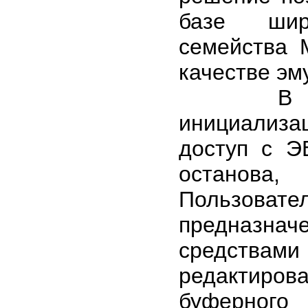
базе широ
семейства 
качестве эм
В начал
инициализа
доступ с Э
останова,
Пользовате
предназн
средства
редактиров
буферного