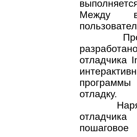
выполняетс
Между в
пользовател
Програм
разработа
отладчика I
интеракти
программы 
отладку.
Наряду с
отладчика
пошаговое