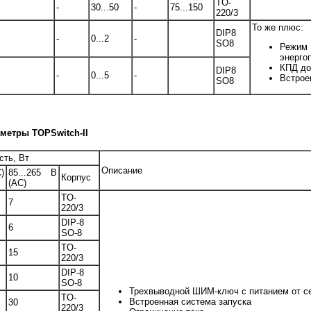
TO-
-
30...50
-
75...150
220/3
То же плюс:
DIP8
-
0...2
-
SO8
Реж
энерго
КПД до
DIP8
-
0...5
-
Встрое
SO8
аметры TOPSwitch-II
ть, Вт
Описание
)
85...265 B
Корпус
(AC)
TO-
7
220/3
DIP-8
6
SO-8
TO-
15
220/3
DIP-8
10
SO-8
Трехвыводной ШИМ-ключ с питанием от се
TO-
Встроенная система запуска
30
220/3