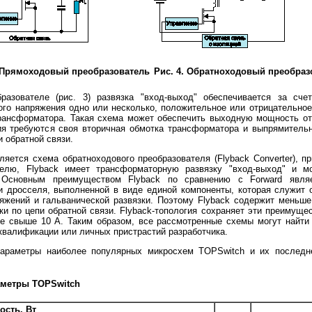
. Прямоходовый преобразователь
Рис. 4. Обратноходовый преобраз
ателе (рис. 3) развязка "вход-выход" обеспечивается за счет
го напряжения одно или несколько, положительное или отрицательно
рансформатора. Такая схема может обеспечить выходную мощность от
ия требуются своя вторичная обмотка трансформатора и выпрямитель
 обратной связи.
ся схема обратноходового преобразователя (Flyback Converter), пр
телю, Flyback имеет трансформаторную развязку "вход-выход" и м
 Основным преимуществом Flyback по сравнению с Forward явля
и дросселя, выполненной в виде единой компоненты, которая служит 
яжений и гальванической развязки. Поэтому Flyback содержит меньш
ки по цепи обратной связи. Flyback-топология сохраняет эти преимуще
е свыше 10 А. Таким образом, все рассмотренные схемы могут найти
квалификации или личных пристрастий разработчика.
метры наиболее популярных микросхем TOPSwitch и их последне
аметры TOPSwitch
сть, Вт