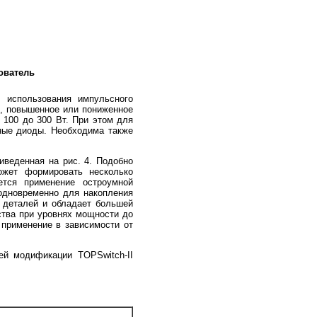
ователь
 использования импульсного
е, повышенное или пониженное
 100 до 300 Вт. При этом для
ные диоды. Необходима также
иведенная на рис. 4. Подобно
ожет формировать несколько
ется применение остроумной
одновременно для накопления
е деталей и обладает большей
ства при уровнях мощности до
 применение в зависимости от
й модификации TOPSwitch-II