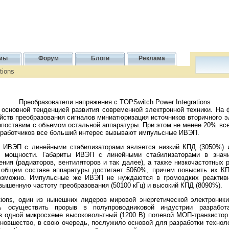
мы
Форум
Блоги
Реклама
tions
Преобразователи напряжения с TOPSwitch Power Integrations
новной тенденцией развития современной электронной техники. На 
йств преобразования сигналов миниатюризация источников вторичного э
опоставим с объемом остальной аппаратуры. При этом не менее 20% все
азработчиков все больший интерес вызывают импульсные ИВЭП.
ЭП с линейными стабилизаторами является низкий КПД (3050%) и
й мощности. Габариты ИВЭП с линейными стабилизаторами в знач
ния (радиаторов, вентиляторов и так далее), а также низкочастотных
общем составе аппаратуры достигает 5060%, причем повысить их КП
озможно. Импульсные же ИВЭП не нуждаются в громоздких реактив
вышенную частоту преобразования (50100 кГц) и высокий КПД (8090%).
ons, один из нынешних лидеров мировой энергетической электроники,
ь осуществить прорыв в полупроводниковой индустрии разработа
 одной микросхеме высоковольтный (1200 В) полевой МОП-транзистор
новшество, в свою очередь, послужило основой для разработки технол