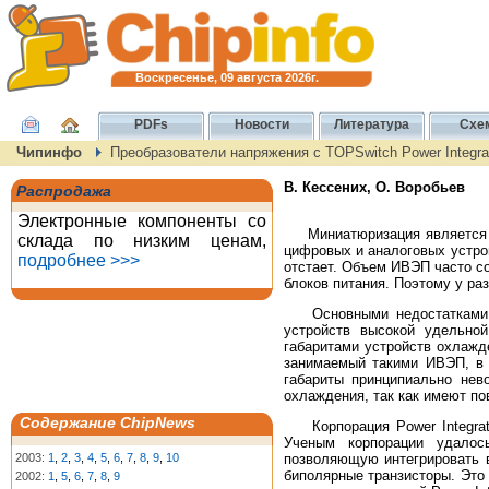
Воскресенье, 09 августа 2026г.
PDFs
Новости
Литература
Схе
Чипинфо
Преобразователи напряжения с TOPSwitch Power Integra
В. Кессених, О. Воробьев
Распродажа
Электронные компоненты со
Миниатюризация является ос
склада по низким ценам,
цифровых и аналоговых устро
подробнее >>>
отстает. Объем ИВЭП часто с
блоков питания. Поэтому у р
Основными недостатками ИВ
устройств высокой удельно
габаритами устройств охлажде
занимаемый такими ИВЭП, в 
габариты принципиально нев
охлаждения, так как имеют по
Содержание ChipNews
Корпорация Power Integrati
Ученым корпорации удалос
2003:
1
,
2
,
3
,
4
,
5
,
6
,
7
,
8
,
9
,
10
позволяющую интегрировать в
биполярные транзисторы. Это 
2002:
1
,
5
,
6
,
7
,
8
,
9