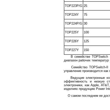
TOP223P/G
25
TOP224Y
75
TOP224P/G
30
TOP225Y
100
TOP226Y
125
TOP227Y
150
В семействе TOPSwitch при
диапазон рабочих температур -
Семейство TOPSwitch-II отл
управление производится как п
Ведущие электронные компа
эффективность и низкую сто
электроники, как Apple, AT&T
изделиях продукцию Power Inte
О самом последнем ее дости