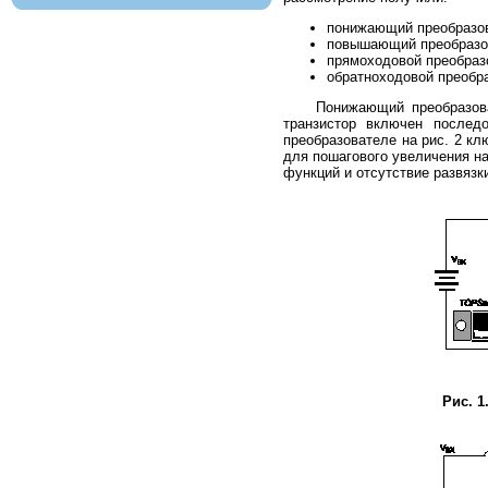
понижающий преобразова
повышающий преобразова
прямоходовой преобразов
обратноходовой преобраз
Понижающий преобразовател
транзистор включен послед
преобразователе на рис. 2 кл
для пошагового увеличения на
функций и отсутствие развяз
Рис. 