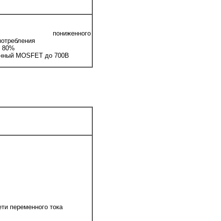
им пониженного
потребления
 80%
нный MOSFET до 700В
ти переменного тока