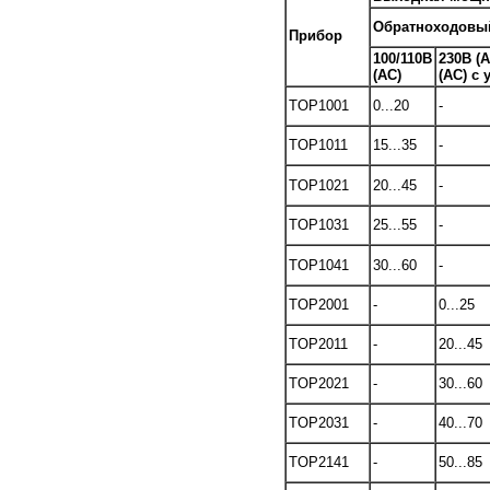
Обратноходовый
Прибор
100/110В
230В (
(АС)
(АС) с
TOP1001
0...20
-
TOP1011
15...35
-
TOP1021
20...45
-
TOP1031
25...55
-
TOP1041
30...60
-
TOP2001
-
0...25
TOP2011
-
20...45
TOP2021
-
30...60
TOP2031
-
40...70
TOP2141
-
50...85