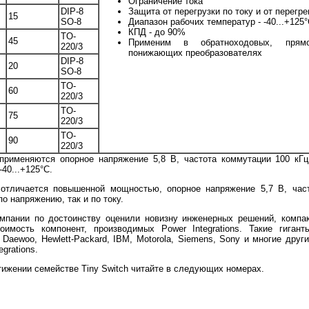
Ограничение тока
DIP-8
Защита от перегрузки по току и от перегре
15
SO-8
Диапазон рабочих температур - -40...+125
КПД - до 90%
TO-
45
Применим в обратноходовых, прям
220/3
понижающих преобразователях
DIP-8
20
SO-8
TO-
60
220/3
TO-
75
220/3
TO-
90
220/3
меняются опорное напряжение 5,8 В, частота коммутации 100 кГц,
40...+125°С.
ичается повышенной мощностью, опорное напряжение 5,7 В, часто
о напряжению, так и по току.
нии по достоинству оценили новизну инженерных решений, компакт
имость компонент, производимых Power Integrations. Такие гиган
, Daewoo, Hewlett-Packard, IBM, Motorola, Siemens, Sony и многие друг
grations.
жении семействе Tiny Switch читайте в следующих номерах.