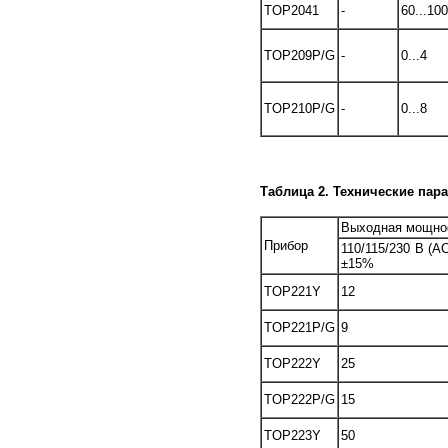
TOP2041
-
60...100
TOP209P/G
-
0...4
TOP210P/G
-
0...8
Таблица 2. Технические пар
Выходная мощнос
Прибор
110/115/230 B (AC
±15%
TOP221Y
12
TOP221P/G
9
TOP222Y
25
TOP222P/G
15
TOP223Y
50