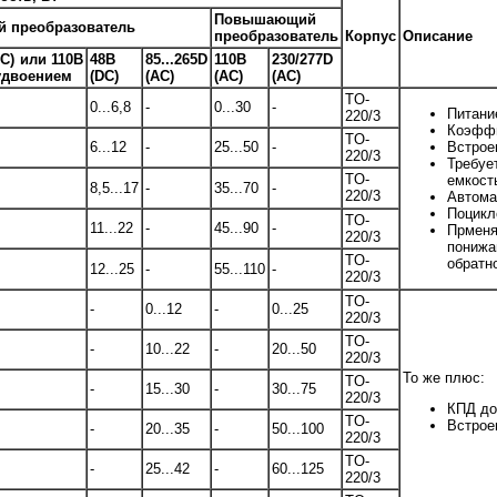
Повышающий
 преобразователь
преобразователь
Корпус
Описание
АС) или 110В
48B
85...265D
110B
230/277D
 удвоением
(DC)
(AC)
(AC)
(AC)
TO-
0...6,8
-
0...30
-
Питани
220/3
Коэффи
TO-
6...12
-
25...50
-
Встрое
220/3
Требу
TO-
емкост
8,5...17
-
35...70
-
220/3
Автома
Поцикл
TO-
11...22
-
45...90
-
Прме
220/3
пониж
TO-
обратн
12...25
-
55...110
-
220/3
TO-
-
0...12
-
0...25
220/3
TO-
-
10...22
-
20...50
220/3
То же плюс:
TO-
-
15...30
-
30...75
220/3
КПД до
TO-
Встрое
-
20...35
-
50...100
220/3
TO-
-
25...42
-
60...125
220/3