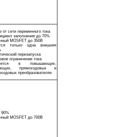
е от сети переменного тока
циент заполнения до 70%
нный MOSFET до 350В
ется только одна внешняя
ь
тический перезапуска
овое ограничение тока
няется в повышающих,
ающих, прямоходовых и
оходовых преобразователях
 90%
нный MOSFET до 700В