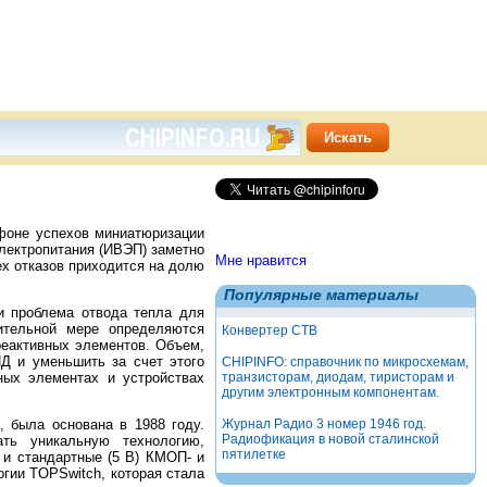
фоне успехов миниатюризации
лектропитания (ИВЭП) заметно
Мне нравится
х отказов приходится на долю
Популярные материалы
 проблема отвода тепла для
ительной мере определяются
Конвертер СТВ
 реактивных элементов. Объем,
Д и уменьшить за счет этого
CHIPINFO: справочник по микросхемам,
ных элементах и устройствах
транзисторам, диодам, тиристорам и
другим электронным компонентам.
 была основана в 1988 году.
Журнал Радио 3 номер 1946 год.
Радиофикация в новой сталинской
ть уникальную технологию,
пятилетке
 и стандартные (5 В) КМОП- и
огии TOPSwitch, которая стала