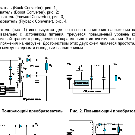
тель (Buck Converter), рис. 1;
тель (Boost Converter), рис. 2;
атель (Forward Converter), рис. 3;
ователь (Flyback Converter), рис. 4.
ь (рис. 1) используется для пошагового снижения напряжения на 
овательно с источником питания, требуется повышенный уровень 
ючевой транзистор подсоединен параллельно к источнику питания. Это
пряжения на нагрузке. Достоинством этих двух схем является простота
ки между входным и выходным напряжениями.
1. Понижающий преобразователь
Рис. 2. Повышающий преобразо