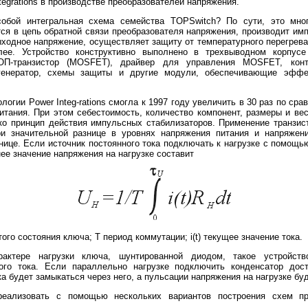
tegrations в производстве преобразователей напряжения.
й интегральная схема семейства TOPSwitch? По сути, это много
тся в цепь обратной связи преобразователя напряжения, производит и
ыходное напряжение, осуществляет защиту от температурного перегрева
лее. Устройство конструктивно выполнено в трехвыводном корпус
ОП-транзистор (MOSFET), драйвер для управления MOSFET, конт-
генератор, схемы защиты и другие модули, обеспечивающие эффе
ии Power Integ-rations смогла к 1997 году увеличить в 30 раз по ср
итания. При этом себестоимость, количество компонент, размеры и ве
ко принцип действия импульсных стабилизаторов. Применение транзи
при значительной разнице в уровнях напряжения питания и напряжен
нице. Если источник постоянного тока подключать к нагрузке с помощ
ее значение напряжения на нагрузке составит
го состояния ключа; T период коммутации; i(t) текущее значение тока.
ре нагрузки ключа, шунтированной диодом, такое устройство
ого тока. Если параллельно нагрузке подключить конденсатор дос
 будет замыкаться через него, а пульсации напряжения на нагрузке бу
зовать с помощью нескольких вариантов построения схем пре