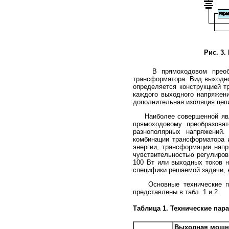
Рис. 3
В прямоходовом преобразов
трансформатора. Вид выходно
определяется конструкцией т
каждого выходного напряжен
дополнительная изоляция цепи
Наиболее совершенной являет
прямоходовому преобразова
разнополярных напряжений.
комбинации трансформатора 
энергии, трансформации напр
чувствительностью регулиров
100 Вт или выходных токов н
специфики решаемой задачи, 
Основные технические пара
представлены в табл. 1 и 2.
Таблица 1. Технические пар
Выходная мощно