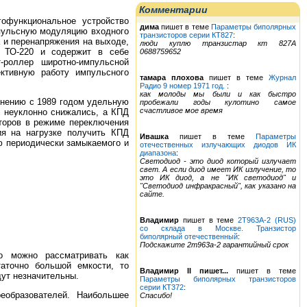
Комментарии
функциональное устройство
дима
пишет в теме
Параметры биполярных
мпульсную модуляцию входного
транзисторов серии КТ827
:
 и перенапряжения на выходе,
люди куплю транзистар кт 827А
е ТО-220 и содержит в себе
0688759652
роллер широтно-импульсной
ктивную работу импульсного
тамара плохова
пишет в теме
Журнал
Радио 9 номер 1971 год.
:
как молоды мы были и как быстро
авнению с 1989 годом удельную
пробежали годы кулотино самое
счастливое мое время
с неуклонно снижались, а КПД
сторов в режиме переключения
ия на нагрузке получить КПД
Ивашка
пишет в теме
Параметры
ью периодически замыкаемого и
отечественных излучающих диодов ИК
диапазона
:
Светодиод - это диод который излучает
свет. А если диод имеет ИК излучение, то
это ИК диод, а не "ИК светодиод" и
"Светодиод инфракрасный", как указано на
сайте.
Владимир
пишет в теме
2Т963А-2 (RUS)
со склада в Москве. Транзистор
биполярный отечественный
:
Подскажите 2т963а-2 гарантийный срок
 можно рассматривать как
таточно большой емкости, то
Владимир II пишет...
пишет в теме
дут незначительны.
Параметры биполярных транзисторов
серии КТ372
:
образователей. Наибольшее
Спасибо!