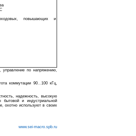
ва
°С
оходовых, повышающих и
 управление по напряжению,
та коммутации 90...100 кГц,
ность, надежность, высокую
ты бытовой и индустриальной
ие, охотно используют в своих
www.sei-macro.spb.ru