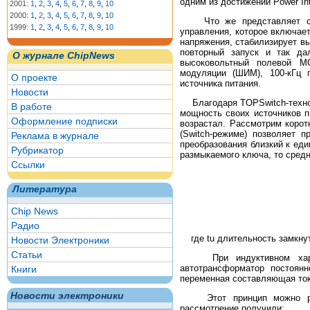
одним из достижений Power In
2001:
1
,
2
,
3
,
4
,
5
,
6
,
7
,
8
,
9
,
10
2000:
1
,
2
,
3
,
4
,
5
,
6
,
7
,
8
,
9
,
10
Что же представляет собо
1999:
1
,
2
,
3
,
4
,
5
,
6
,
7
,
8
,
9
,
10
управления, которое включае
напряжения, стабилизирует в
повторный запуск и так да
О журнале ChipNews
высоковольтный полевой М
модуляции (ШИМ), 100-кГц 
О проекте
источника питания.
Новости
Благодаря TOPSwitch-технолог
В работе
мощность своих источников п
Оформление подписки
возрастал. Рассмотрим корот
(Switch-режиме) позволяет 
Реклама в журнале
преобразования близкий к еди
Рубрикатор
размыкаемого ключа, то средн
Ссылки
Литература
Chip News
Радио
где tu длительность замкнуто
Новости Электроники
Статьи
При индуктивном характе
автотрансформатор постоянн
Книги
переменная составляющая тока
Новости электроники
Этот принцип можно реали
рассмотрение получили: