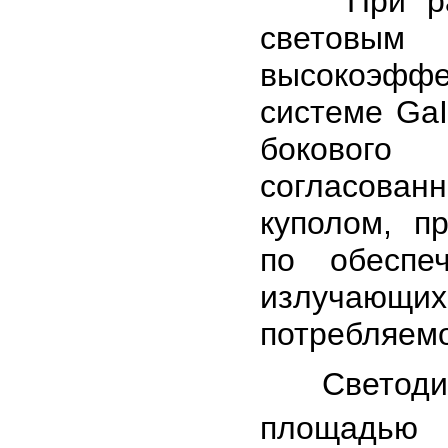
При разра
световы
высокоэфф
системе GaI
бокового 
согласова
куполом, п
по обеспе
излучающих
потребляем
Светодиод
площад