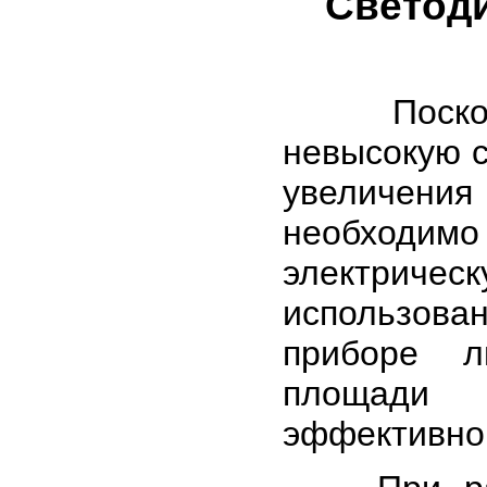
Светод
Поскольку
невысокую св
увеличени
необходи
электрическ
использова
приборе л
площади 
эффективног