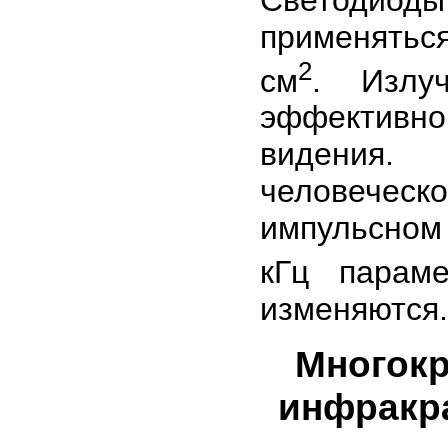
применятьс
2
см
. Излу
эффективн
видения.
человеческ
импульсном 
кГц парам
изменяются.
Многок
инфракр