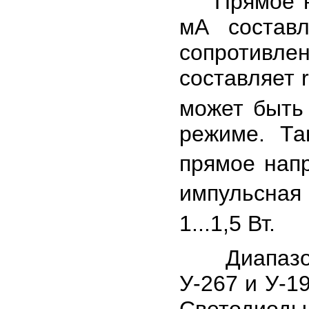
Прямое нап
мА составл
сопротивле
составляет 
может быть
режиме. Та
прямое нап
импульсная
1...1,5 Вт.
Диапазон 
У-267 и У-1
Светодио