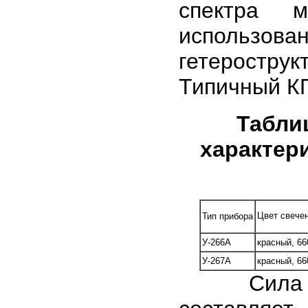
спектра 
использо
гетерострук
Типичный КП
Табли
характер
Цвет свечен
Тип прибора
У-266А
красный, 66
У-267А
красный, 66
Сила све