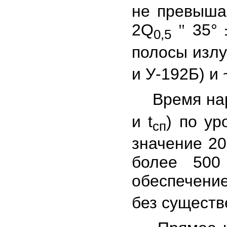
не превыша
2Q
35° 
"
0,5
полосы изл
и У-192Б) и 
Время нара
и t
) по ур
сп
значение 20
более 500
обеспечение
без существ