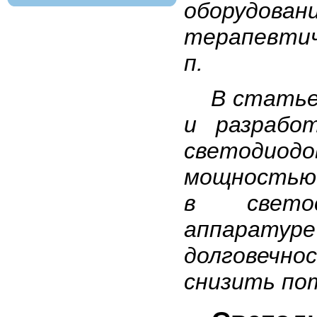
оборудов
терапевтич
п.
В статье 
и разрабо
светодио
мощностью 
в светос
аппаратуре
долговечно
снизить по