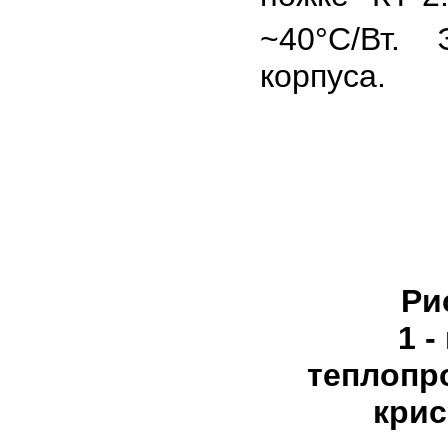
~40°С/Вт.
корпуса.
Ри
1 -
теплопро
крис