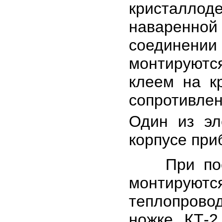
кристаллод
наваренной
соединен
монтируютс
клеем на к
сопротивле
Один из эл
корпусе при
При после
монтиру
теплопров
ножке КТ-2