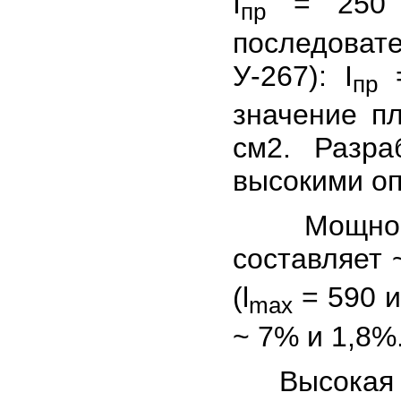
I
= 250 
пр
последоват
У-267): I
=
пр
значение пл
см2. Разра
высокими оп
Мощность 
составляет 
(l
= 590 и
max
~ 7% и 1,8%
Высокая мо