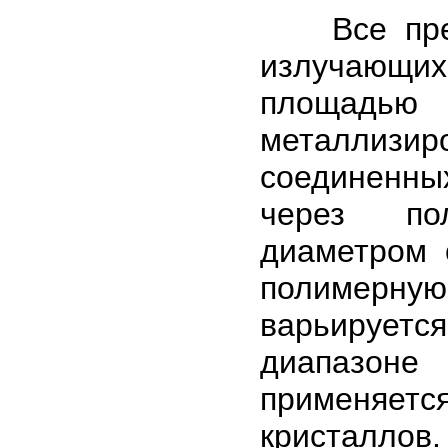
Все предс
излучающи
площадью
металлизи
соединенных
через по
диаметром 
полимерн
варьирует
диапазоне
применяет
кристалло