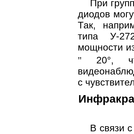
При группо
диодов мог
Так, напри
типа У-27
мощности из
20°, что
"
видеонаблю
с чувствител
Инфракра
В связи с 