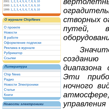
вертоле
2001:
1
,
2
,
3
,
4
,
5
,
6
,
7
,
8
,
9
,
10
2000:
1
,
2
,
3
,
4
,
5
,
6
,
7
,
8
,
9
,
10
оградител
1999:
1
,
2
,
3
,
4
,
5
,
6
,
7
,
8
,
9
,
10
створных о
О журнале ChipNews
путей, в
О проекте
Новости
оборудовани
В работе
Оформление подписки
Значитель
Реклама в журнале
Рубрикатор
созданию 
Ссылки
диапазона
Литература
Chip News
Эти прибо
Радио
ночного ви
Новости Электроники
Статьи
атмосфер
Книги
управле
Новости электроники