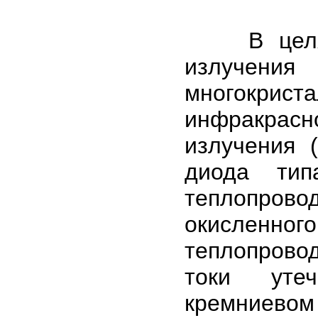
В целях 
излучен
многокр
инфракрас
излучения 
диода тип
теплопрово
окисленног
теплопровод
токи уте
кремниевом 