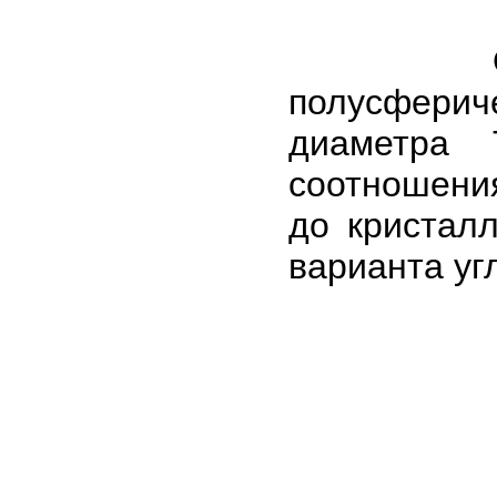
Отражат
полусфери
диаметра 
соотношени
до кристал
варианта угл