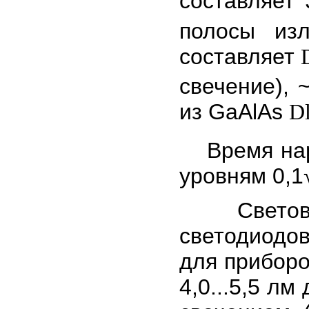
составляет 
полосы изл
составляет
свечение), 
из GaAlAs
D
Время нара
уровням 0,1√
Световой 
светодиодов
для приборо
4,0...5,5 л