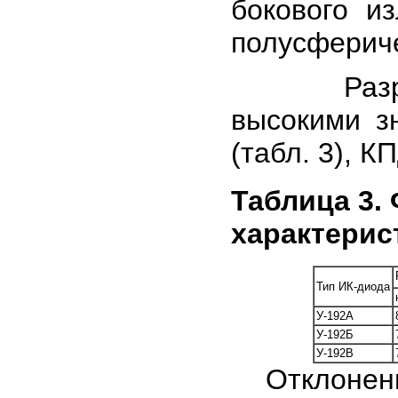
бокового и
полусфериче
Разработ
высокими з
(табл. 3), К
Таблица 3.
характерис
Тип ИК-диода
У-192А
У-192Б
У-192В
Отклонение