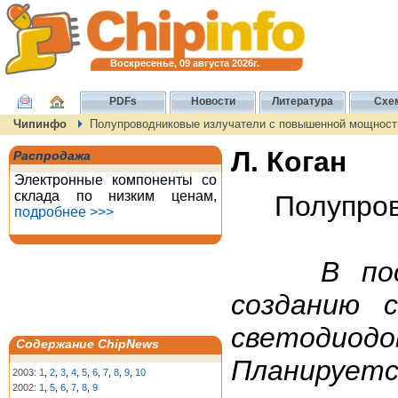
Воскресенье, 09 августа 2026г.
PDFs
Новости
Литература
Схе
Чипинфо
Полупроводниковые излучатели с повышенной мощност
Л. Коган
Распродажа
Электронные компоненты со
склада по низким ценам,
Полупров
подробнее >>>
В по
созданию 
светодиод
Содержание ChipNews
Планирует
2003:
1
,
2
,
3
,
4
,
5
,
6
,
7
,
8
,
9
,
10
2002:
1
,
5
,
6
,
7
,
8
,
9