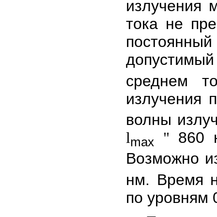
излучения 
тока не пр
постоянны
допустимый
среднем т
излучения п
волны излу
860 н
l
"
max
Возможно из
нм. Время 
по уровням 0