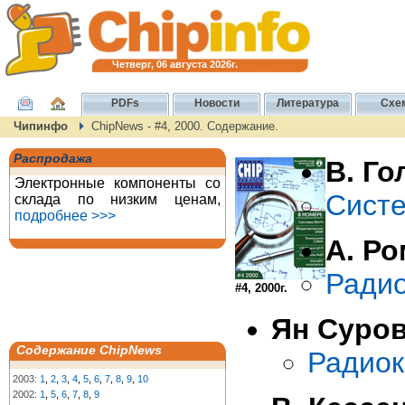
Четверг, 06 августа 2026г.
PDFs
Новости
Литература
Схе
Чипинфо
ChipNews - #4, 2000. Содержание.
Распродажа
В. Го
Электронные компоненты со
Систе
склада по низким ценам,
подробнее >>>
А. Ро
Радио
#4, 2000г.
Ян Суров
Содержание ChipNews
Радиок
2003:
1
,
2
,
3
,
4
,
5
,
6
,
7
,
8
,
9
,
10
2002:
1
,
5
,
6
,
7
,
8
,
9