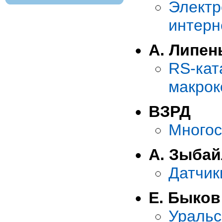
Элект
интерн
А. Липен
RS-к
макрок
ВЗРД
Многос
А. Зыба
Датчик
Е. Быков
Уральс