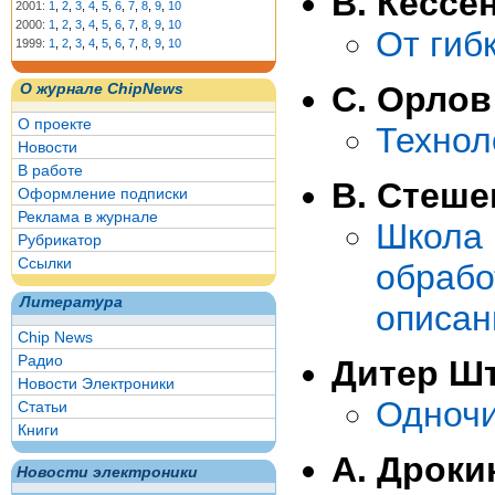
В. Кессе
2001:
1
,
2
,
3
,
4
,
5
,
6
,
7
,
8
,
9
,
10
2000:
1
,
2
,
3
,
4
,
5
,
6
,
7
,
8
,
9
,
10
От гиб
1999:
1
,
2
,
3
,
4
,
5
,
6
,
7
,
8
,
9
,
10
С. Орлов
О журнале ChipNews
О проекте
Технол
Новости
В работе
В. Стеше
Оформление подписки
Реклама в журнале
Школа
Рубрикатор
Ссылки
обрабо
Литература
описан
Chip News
Радио
Дитер Ш
Новости Электроники
Одночи
Статьи
Книги
А. Дроки
Новости электроники