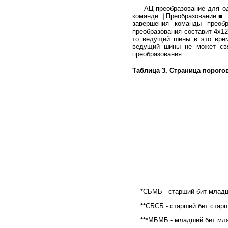
АЦ-преобразование для одно
команде ⌠Преобразование■ (
завершения команды преоб
преобразования составит 4х1
то ведущий шины в это врем
ведущий шины не может свя
преобразования.
Таблица 3. Страница порогов
*СБМБ - старший бит младше
**СБСБ - старший бит старш
***МБМБ - младший бит мла