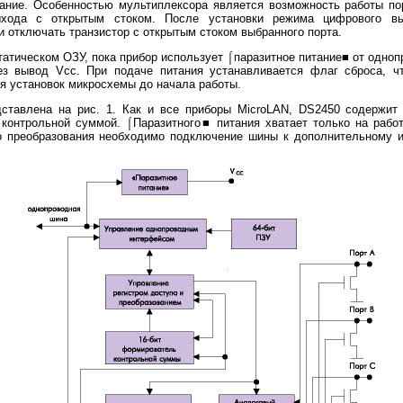
ание. Особенностью мультиплексора является возможность работы по
ыхода с открытым стоком. После установки режима цифрового 
 отключать транзистор с открытым стоком выбранного порта.
атическом ОЗУ, пока прибор использует ⌠паразитное питание■ от одно
ез вывод Vcc. При подаче питания устанавливается флаг сброса, 
я установок микросхемы до начала работы.
авлена на рис. 1. Как и все приборы MicroLAN, DS2450 содержит
 контрольной суммой. ⌠Паразитного■ питания хватает только на рабо
о преобразования необходимо подключение шины к дополнительному и