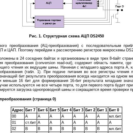
Рис. 1. Структурная схема АЦП DS2450
 преобразования (АЦ-преобразования) с последовательным приб
П и ЦАП. Поэтому перейдем к рассмотрению регистров микросхемы DS2
жены в 24 соседних байтах и организованы в виде трех 8-байт страни
ия преобразования (conversion read-out), содержит область памяти, г
щего чтения их ведущим шины. Начиная с младшего адреса порта А, к
образования (табл. 1). При подаче питания во все регистры чтения
значащий бит результата преобразования всегда находится на одном ме
ти меньше 16 бит для формирования 16-бит результата младшие знач
учае используются не все четыре порта, то для первого порта будет при
зируется загрузка однопроводной шины и сокращается время проверки 
преобразования (страница 0)
Адрес
Бит 7
Бит 6
Бит 5
Бит 4
Бит 3
Бит 2
Бит 1
Бит 0
00
А
А
А
А
А
А
А
мл.бит
01
ст.бит
А
А
А
А
А
А
А
02
В
В
В
В
В
В
В
мл.бит