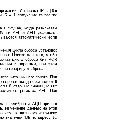
ряжений. Установка IR в ⌠0■
и IR = 1 получение такого же
в случае, когда результаты
. Флаги AFL и AFH указывают
ываются автоматически, если
нения цикла сброса установок
вного Поиска для того, чтобы
шении цикла сброса бит POR
ления и порогами, при этом
о не генерирует сброса.
его бита нижнего порога. При
р порогов всегда составляет 8
если 8 старших значащих бит
ержимого регистра AFL. При
для калибровки АЦП при его
ть. Изменение данных на этой
росхемы к внешнему источнику
ью значения 40h по адресу 1С