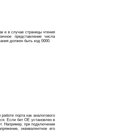
ак и в случае страницы чтения
ичное представление числа
вания должен быть код 0000.
работе порта как аналогового
тся. Если бит ОЕ установлен в
рт. Например, при подключении
пряжение, эквивалентное его