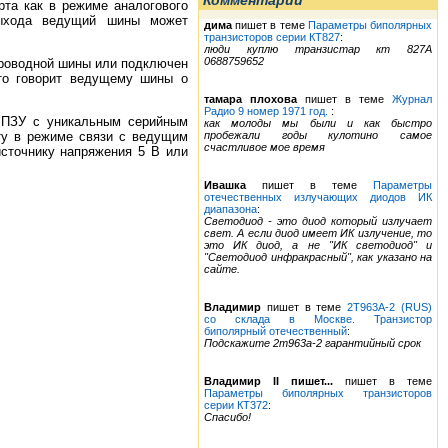
Комментарии
рта как в режиме аналогового
выхода ведущий шины может
дима
пишет в теме
Параметры биполярных
транзисторов серии КТ827
:
люди куплю транзистар кт 827А
0688759652
проводной шины или подключен
что говорит ведущему шины о
тамара плохова
пишет в теме
Журнал
Радио 9 номер 1971 год.
:
 ПЗУ с уникальным серийным
как молоды мы были и как быстро
пробежали годы кулотино самое
ту в режиме связи с ведущим
счастливое мое время
сточнику напряжения 5 В или
Ивашка
пишет в теме
Параметры
отечественных излучающих диодов ИК
диапазона
:
Светодиод - это диод который излучает
свет. А если диод имеет ИК излучение, то
это ИК диод, а не "ИК светодиод" и
"Светодиод инфракрасный", как указано на
сайте.
Владимир
пишет в теме
2Т963А-2 (RUS)
со склада в Москве. Транзистор
биполярный отечественный
:
Подскажите 2т963а-2 гарантийный срок
Владимир II пишет...
пишет в теме
Параметры биполярных транзисторов
серии КТ372
:
Спасибо!