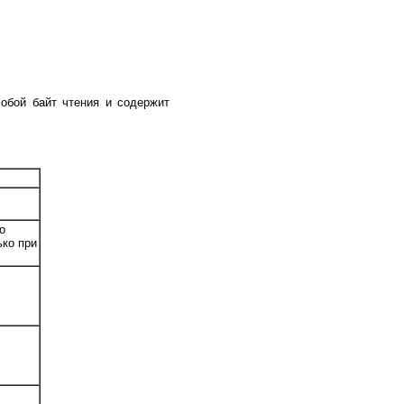
обой байт чтения и содержит
о
ько при