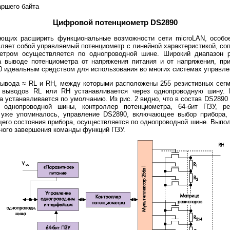
ршего байта
Цифровой потенциометр DS2890
их расширить функциональные возможности сети microLAN, особое
вляет собой управляемый потенциометр с линейной характеристикой, со
метром осуществляется по однопроводной шине. Широкий диапазон р
а выводе потенциометра от напряжения питания и от напряжения, пр
0 идеальным средством для использования во многих системах управле
ода ≈ RL и RH, между которыми расположены 255 резистивных сегмен
выводов RL или RH устанавливается через однопроводную шину. 
а устанавливается по умолчанию. Из рис. 2 видно, что в состав DS2890
 однопроводной шины, контроллер потенциометра, 64-бит ПЗУ, р
 уже упоминалось, управление DS2890, включающее выбор прибора, 
щего состояния прибора, осуществляется по однопроводной шине. Выпо
ного завершения команды функций ПЗУ.