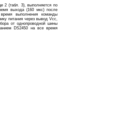
2 (табл. 3), выполняется по
ремя выхода (160 мкс) после
 время выполнения команды
ику питания через вывод Vcc,
ибора от однопроводной шины
танием DS2450 на все время