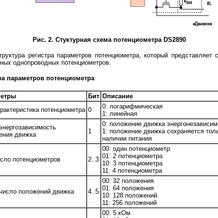
Рис. 2. Стуктурная схема потенциометра DS2890
уктура регистра параметров потенциометра, который представляет с
вных однопроводных потенциометров.
тра параметров потенциометра
метры
Бит
Описание
0: логарифмическая
рактеристика потенциометра
0
1: линейная
0: положение движка энергонезависим
энергозависимость
1
1: положение движка сохраняется тол
ения движка
наличии питания
00: один потенциометр
01: 2 потенциометра
исло потенциометров
2..3
10: 3 потенциометра
11: 4 потенциометра
00: 32 положения
01: 64 положения
число положений движка
4..5
10: 128 положений
11: 256 положений
00: 5 кОм