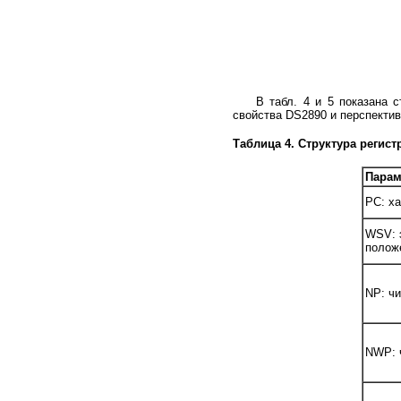
В табл. 4 и 5 показана стр
свойства DS2890 и перспекти
Таблица 4. Структура регис
Пара
PC: ха
WSV: 
полож
NP: ч
NWP: 