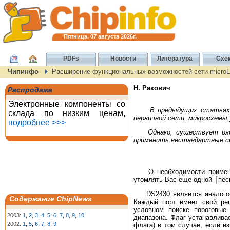
Пятница, 07 августа 2026г.
PDFs
Новости
Литература
Схе
Чипинфо
Расширение функциональных возможностей сети micro
Н. Ракович
Распродажа
Электронные компоненты со
В предыдущих статьях,
склада по низким ценам,
первичной сети, микросхемы
подробнее >>>
Однако, существует ряд п
применить нестандартные сп
О необходимости применени
утомлять Вас еще одной ⌠пес
DS2430 является аналого-ц
Содержание ChipNews
Каждый порт имеет свой рег
условном поиске пороговые
2003:
1
,
2
,
3
,
4
,
5
,
6
,
7
,
8
,
9
,
10
диапазона. Флаг устанавлива
2002:
1
,
5
,
6
,
7
,
8
,
9
флага) в том случае, если 