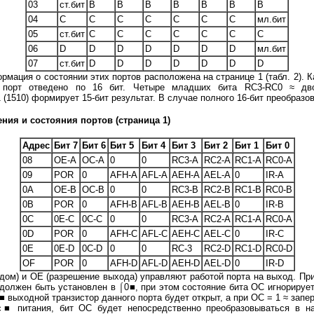
03
ст.бит
В
В
В
В
В
В
В
04
С
С
С
С
С
С
С
мл.бит
05
ст.бит
С
С
С
С
С
С
С
06
D
D
D
D
D
D
D
мл.бит
07
ст.бит
D
D
D
D
D
D
D
ция о состоянии этих портов расположена на странице 1 (табл. 2). К
й порт отведено по 16 бит. Четыре младших бита RC3-RC0 ≈ дво
 (1510) формирует 15-бит результат. В случае полного 16-бит преобразо
ния и состояния портов (страница 1)
Адрес
Бит 7
Бит 6
Бит 5
Бит 4
Бит 3
Бит 2
Бит 1
Бит 0
08
OE-A
OC-A
0
0
RC3-A
RC2-A
RC1-A
RC0-A
09
POR
0
AFH-A
AFL-A
AEH-A
AEL-A
0
IR-A
0A
OE-B
OC-B
0
0
RC3-B
RC2-B
RC1-B
RC0-B
0B
POR
0
AFH-B
AFL-B
AEH-B
AEL-B
0
IR-B
0C
0E-C
0C-C
0
0
RC3-A
RC2-A
RC1-A
RC0-A
0D
POR
0
AFH-C
AFL-C
AEH-C
AEL-C
0
IR-C
0E
0E-D
0C-D
0
0
RC-3
RC2-D
RC1-D
RC0-D
OF
POR
0
AFH-D
AFL-D
AEH-D
AEL-D
0
IR-D
) и ОЕ (разрешение выхода) управляют работой порта на выход. При 
должен быть установлен в ⌠0■, при этом состояние бита ОС игнорируе
0■ выходной транзистор данного порта будет открыт, а при ОС = 1 ≈ запе
с■ питания, бит ОС будет непосредственно преобразовываться в на