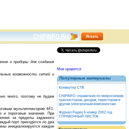
ния и приборы для создания
Мне нравится
льные возможности сетей и
Популярные материалы
Конвертер СТВ
CHIPINFO: справочник по микросхемам,
но много, поэтому не будем
транзисторам, диодам, тиристорам и
другим электронным компонентам.
говым мультиплексором 4
╝
1.
Журнал Радио 6 номер 2002 год.
е и пороговые значения. При
СПРАВОЧНЫЙ ЛИСТОК
жения за пределы заданного
аждый порт приходится по два
ины инициализируется каждое