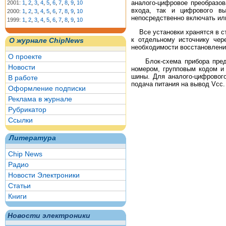
аналого-цифровое преобразов
2001:
1
,
2
,
3
,
4
,
5
,
6
,
7
,
8
,
9
,
10
входа, так и цифрового в
2000:
1
,
2
,
3
,
4
,
5
,
6
,
7
,
8
,
9
,
10
непосредственно включать или
1999:
1
,
2
,
3
,
4
,
5
,
6
,
7
,
8
,
9
,
10
Все установки хранятся в ст
к отдельному источнику чер
О журнале ChipNews
необходимости восстановлени
О проекте
Блок-схема прибора предст
Новости
номером, групповым кодом и
шины. Для аналого-цифровог
В работе
подача питания на вывод Vcc.
Оформление подписки
Реклама в журнале
Рубрикатор
Ссылки
Литература
Chip News
Радио
Новости Электроники
Статьи
Книги
Новости электроники