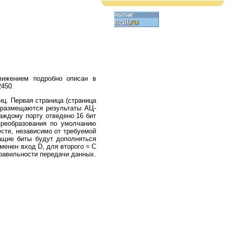
лижением подробно описан в
450.
ц. Первая страница (страница
де размещаются результаты АЦ-
аждому порту отведено 16 бит
 преобразования по умолчанию
сте, независимо от требуемой
ащие биты будут дополняться
менен вход D, для второго ≈ С
правильности передачи данных.