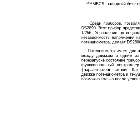
****МБСБ - младший бит ста
Среди приборов, позволяющ
DS2890. Этот прибор предста
1/256. Управление потенцио
независимость напряжения н
потенциометра, делает DS289
Потенциометр имеет два выв
между движком и одним из 
перезапуске состояние прибор
функциональный контроллер
⌠паразитного■ питания. Как
движка потенциометра и теку
возможно только после успеш