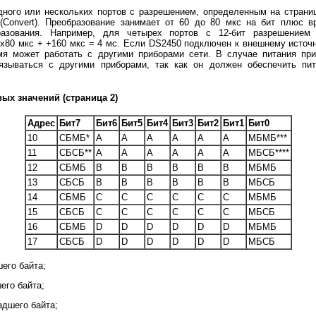
го или нескольких портов с разрешением, определенным на странице 
Convert). Преобразование занимает от 60 до 80 мкс на бит плюс в
разования. Например, для четырех портов с 12-бит разрешением
2х80 мкс + +160 мкс = 4 мс. Если DS2450 подключен к внешнему источн
я может работать с другими приборами сети. В случае питания пр
зываться с другими приборами, так как он должен обеспечить пи
ых значений (страница 2)
Адрес
Бит7
Бит6
Бит5
Бит4
Бит3
Бит2
Бит1
Бит0
10
СБМБ*
A
A
A
A
A
A
МБМБ***
11
СБСБ**
A
A
A
A
A
A
МБСБ****
12
СБМБ
B
B
B
B
B
B
МБМБ
13
СБСБ
B
B
B
B
B
B
МБСБ
14
СБМБ
C
C
C
C
C
C
МБМБ
15
СБСБ
C
C
C
C
C
C
МБСБ
16
СБМБ
D
D
D
D
D
D
МБМБ
17
СБСБ
D
D
D
D
D
D
МБСБ
го байта;
его байта;
дшего байта;