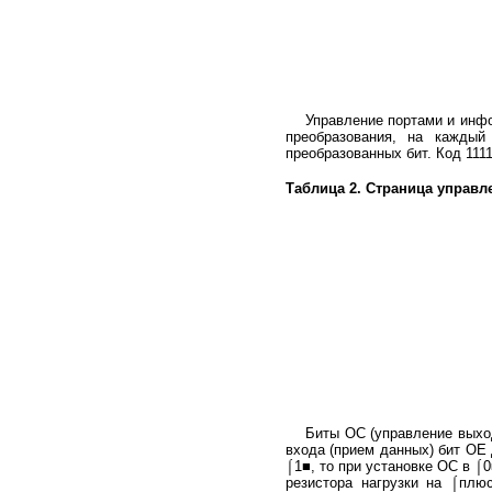
Управление портами и информа
преобразования, на кажды
преобразованных бит. Код 1111
Таблица 2. Страница управле
Биты ОС (управление выходом
входа (прием данных) бит ОЕ 
⌠1■, то при установке ОС в ⌠
резистора нагрузки на ⌠плю