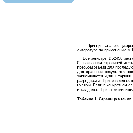
Принцип аналого-цифрового
литературе по применению АЦ
Все регистры DS2450 располо
0), названная страницей чтен
преобразования для последую
для хранения результата пре
записываются нули. Старший 
разрядности. При разряднос
нулями. Если в конкретном сл
и так далее. При этом миними
Таблица 1. Страница чтения 