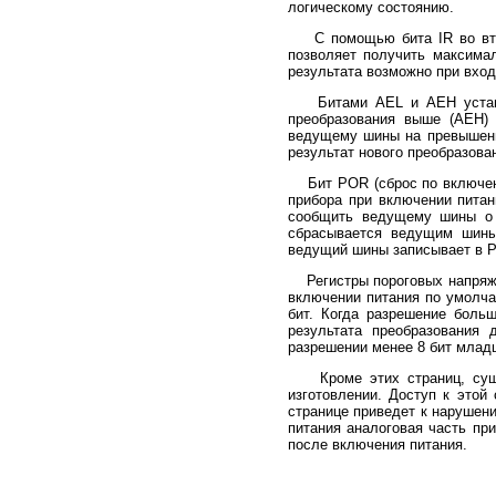
логическому состоянию.
С помощью бита IR во второ
позволяет получить максимал
результата возможно при вход
Битами AEL и AEH устанавл
преобразования выше (AEH) 
ведущему шины на превышени
результат нового преобразова
Бит POR (сброс по включению
прибора при включении питан
сообщить ведущему шины о 
сбрасывается ведущим шины
ведущий шины записывает в PO
Регистры пороговых напряжен
включении питания по умолчан
бит. Когда разрешение боль
результата преобразования
разрешении менее 8 бит млад
Кроме этих страниц, сущес
изготовлении. Доступ к этой
странице приведет к нарушен
питания аналоговая часть пр
после включения питания.