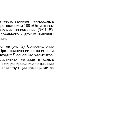
 место занимает микросхема
противлением 100 кОм и шагом
абочих напряжений (0е11 В),
иложенного к другим выводам
ния.
тов (рис. 2). Сопротивление
При отключении питания или
 входит 5 основных элементов:
езистивная матрица и схема
позиционирование/считывание
лнение функций потенциометра