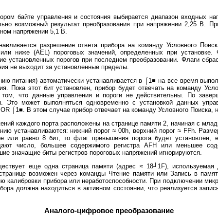
м байте управления и состояния выбирается диапазон входных нап
ьно возможный результат преобразования при напряжении 2,25 В. Пр
ном напряжении 5,1 В.
ивается разрешение ответа прибора на команду Условного Поиска 
или ниже (AEL) пороговых значений, определенных при установке
е установленных порогов при последнем преобразовании. Флаги сбрас
ния не выходит за установленные пределы.
 питания) автоматически устанавливается в ⌠1■ на все время выпол
ия. Пока этот бит установлен, прибор будет отвечать на команду Усло
том, что данные управления и пороги не действительны. По завер
. Это может выполняться одновременно с установкой данных управ
R ⌠1■. В этом случае прибор отвечает на команду Условного Поиска, н
ий каждого порта расположены на странице памяти 2, начиная с младш
ию устанавливаются: нижний порог ≈ 00h, верхний порог ≈ FFh. Разме
ше или равно 8 бит, то флаг превышения порога будет установлен, 
 дают число, большее содержимого регистра AFH или меньшее сод
шие значащие биты регистров пороговых напряжений игнорируются.
твует еще одна страница памяти (адрес ≈ 18┘1F), используемая 
 странице возможен через команды Чтение памяти или Запись в памя
ию калибровки прибора или неработоспособности. При подключении мик
ибора должна находиться в активном состоянии, что реализуется запис
Аналого-цифровое преобразование