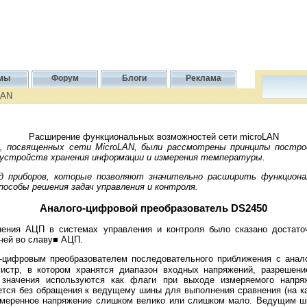
мы
Форум
Блоги
Реклама
LAN
Расширение функциональных возможностей сети microLAN
 посвященных сети MicroLAN, были рассмотрены принципы построе
 устройств хранения информации и измерения температуры.
риборов, которые позволяют значительно расширить функциона
особы решения задач управления и контроля.
Аналого-цифровой преобразователь DS2450
я АЦП в системах управления и контроля было сказано достаточ
ней во славу■ АЦП.
ифровым преобразователем последовательного приближения с анало
истр, в котором хранятся диапазон входных напряжений, разрешени
 значения используются как флаги при выходе измеряемого напря
ется без обращения к ведущему шины для выполнения сравнения (на к
измеренное напряжение слишком велико или слишком мало. Ведущим ш