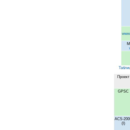
www.
М
Таблиц
Проект
GPSC
ACS-200
(I)