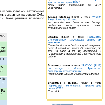
транзисторов серии КТ827
:
люди куплю транзистар кт 827А
0688759652
й использовались автономные
ем, созданных на основе CAN,
тамара плохова
пишет в теме
Журнал
 1
). Такое решение позволило
Радио 9 номер 1971 год.
:
как молоды мы были и как быстро
пробежали годы кулотино самое
счастливое мое время
лера
Ивашка
пишет в теме
Параметры
отечественных излучающих диодов ИК
диапазона
:
x
Светодиод - это диод который излучает
фер,
свет. А если диод имеет ИК излучение, то
 для
это ИК диод, а не "ИК светодиод" и
"Светодиод инфракрасный", как указано на
сайте.
+ 1
Владимир
пишет в теме
2Т963А-2 (RUS)
/Rx
со склада в Москве. Транзистор
гл.
биполярный отечественный
:
Подскажите 2т963а-2 гарантийный срок
2 Rx
 гл.
Владимир II пишет...
пишет в теме
Параметры биполярных транзисторов
серии КТ372
:
1 Rx
Спасибо!
гл.