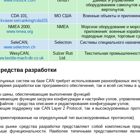
www.mstock.com
GmbH
данных и управления
оборудованием самол╦тов 
вертол╦тов.
CDA 101,
МО США
Военные объекты и приложен
kvaser.se/canking/cda101
NMEA 2000,
NMEA
Морское оборудование и морс
www.nmea.org
приложения: военные корабл
подводные лодки, торговые с
SeleCAN,
Selectron
Системы специального назнач
www.selectron.ch
WesyCAN,
Sulzer Ruti
Текстильная промышленност
w.textile-mach-dir.co.uk
Ltd.
редства разработки
л╦нных систем на базе CAN требует использования разнообразных инст
время разработки как программного обеспечения, так и всей системы в ц
ы шины, обеспечивающие выполнение функций:
ивающие функции загрузки конфигурации и настройки узлов, управлени
айлов - средства описания и редактирования конфигурации узлов;
ющие поддержку как CAN Layer 2 Protocol, так и высокоуровневых прот
(ориентированные на определ╦нный тип высокоуровневых протоколов).
на рынке средства разработки представляют собой комплексные пр
ше функциональности. Наиболее типичными представителями являю