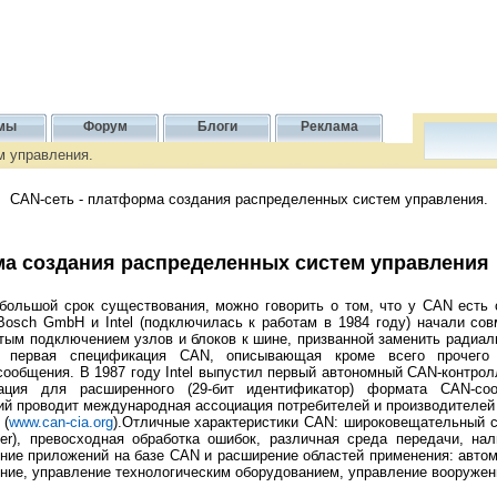
мы
Форум
Блоги
Реклама
м управления.
CAN-сеть - платформа создания распределенных систем управления.
ма создания распределенных систем управления
большой срок существования, можно говорить о том, что у CAN есть 
t Bosch GmbH и Intel (подключилась к работам в 1984 году) начали со
стым подключением узлов и блоков к шине, призванной заменить радиал
 первая спецификация CAN, описывающая кроме всего прочего т
общения. В 1987 году Intel выпустил первый автономный CAN-контролл
кация для расширенного (29-бит идентификатор) формата CAN-со
й проводит международная ассоциация потребителей и производителей C
 (
www.can-cia.org
).Отличные характеристики CAN: широковещательный сп
ter), превосходная обработка ошибок, различная среда передачи, на
ние приложений на базе CAN и расширение областей применения: авт
ение, управление технологическим оборудованием, управление вооружен