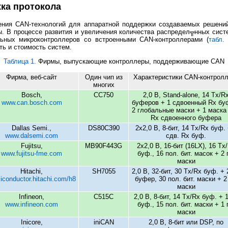
ка протокола
ения CAN-технологий для аппаратной поддержки создаваемых решени
ры. В процессе развития и увеличения количества распредел╦нных сист
ьных микроконтроллеров со встроенными CAN-контроллерами (
табл.
ь и стоимость систем.
Таблица 1.
Фирмы, выпускающие контроллеры, поддерживающие CAN
Фирма, веб-сайт
Один чип из
Характеристики CAN-контрол
многих
Bosch,
CC750
2,0 B, Stand-alone, 14 Tx/R
www.can.bosch.com
буферов + 1 сдвоенный Rx бу
2 глобальные маски + 1 маска
Rx сдвоенного буфера
Dallas Semi.,
DS80C390
2x2,0 B, 8-бит, 14 Tx/Rx буф. 
www.dalsemi.com
сдв. Rx буф.
Fujitsu,
MB90F443G
2x2,0 B, 16-бит (16LX), 16 Tx
www.fujitsu-fme.com
буф., 16 пол. бит. масок + 2 
маски
Hitachi,
SH7055
2,0 B, 32-бит, 30 Tx/Rx буф. + 
iconductor.hitachi.com/h8
буфер, 30 пол. бит. маски + 2
маски
Infineon,
C515C
2,0 B, 8-бит, 14 Tx/Rx буф. + 
www.infineon.com
буф., 15 пол. бит. маски + 1 
маски
Inicore,
iniCAN
2,0 B, 8-бит или DSP, по