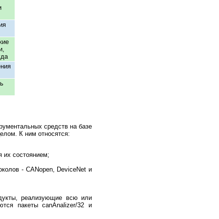
и
ия
кие
и,
уда
ения
ь
рументальных средств на базе
елом. К ним относятся:
я их состоянием;
околов - CANopen, DeviceNet и
одукты, реализующие всю или
тся пакеты canAnalizer/32 и