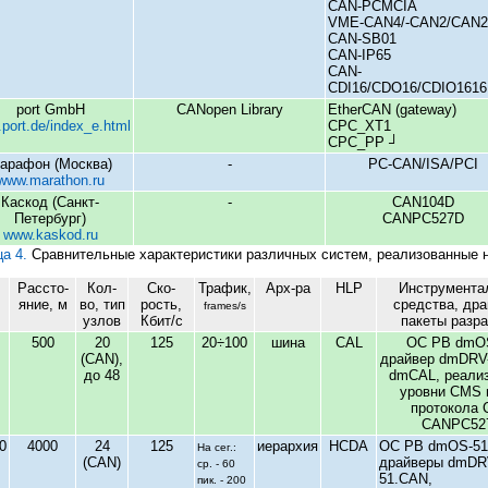
CAN-PCMCIA
VME-CAN4/-CAN2/CAN
CAN-SB01
CAN-IP65
CAN-
CDI16/CDO16/CDIO1616
port GmbH
CANopen Library
EtherCAN (gateway)
port.de/index_e.html
CPC_XT1
CPC_PP ┘
арафон (Москва)
-
PC-CAN/ISA/PCI
www.marathon.ru
Каскод (Санкт-
-
CAN104D
Петербург)
CANPC527D
www.kaskod.ru
а 4.
Сравнительные характеристики различных систем, реализованные 
Рассто-
Кол-
Ско-
Трафик,
Арх-ра
HLP
Инструмента
яние, м
во, тип
рость,
средства, дра
frames/s
узлов
Кбит/с
пакеты разра
500
20
125
20÷100
шина
CAL
ОС РВ dmOS
(CAN),
драйвер dmDRV
до 48
dmCAL, реали
уровни CMS 
протокола 
CANPC52
0
4000
24
125
иерархия
HCDA
ОС РВ dmOS-51
На сег.:
(CAN)
драйверы dmDR
ср. - 60
51.CAN,
пик. - 200