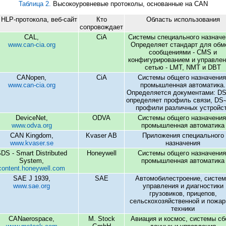
Таблица 2.
Высокоуровневые протоколы, основанные на CAN
HLP-протокола, веб-сайт
Кто
Область использования
сопровождает
CAL,
CiA
Системы специального назначе
www.can-cia.org
Определяет стандарт для обм
сообщениями - CMS и
конфигурированием и управле
сетью - LMT, NMT и DBT
CANopen,
CiA
Системы общего назначения
www.can-cia.org
промышленная автоматика.
Определяется документами: DS
определяет профиль связи, DS-
профили различных устройс
DeviceNet,
ODVA
Системы общего назначения
www.odva.org
промышленная автоматика
CAN Kingdom,
Kvaser AB
Приложения специального
www.kvaser.se
назначения
DS - Smart Distributed
Honeywell
Системы общего назначения
System,
промышленная автоматика
content.honeywell.com
SAE J 1939,
SAE
Автомобилестроение, систе
www.sae.org
управления и диагностики
грузовиков, прицепов,
сельскохозяйственной и пожар
техники
CANaerospace,
M. Stock
Авиация и космос, системы сб