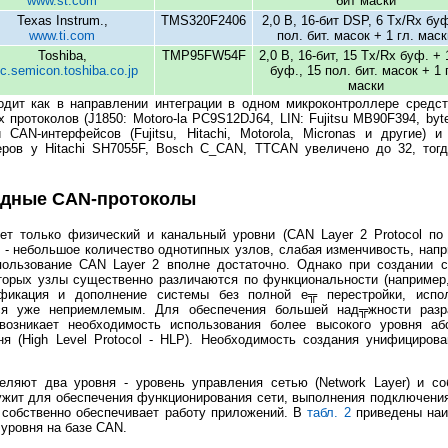
www.st.com
бит маски
Texas Instrum.,
TMS320F2406
2,0 B, 16-бит DSP, 6 Tx/Rx буф
www.ti.com
пол. бит. масок + 1 гл. маск
Toshiba,
TMP95FW54F
2,0 B, 16-бит, 15 Tx/Rx буф. + 
c.semicon.toshiba.co.jp
буф., 15 пол. бит. масок + 1 
маски
одит как в направлении интеграции в одном микроконтроллере средст
протоколов (J1850: Motoro-la PC9S12DJ64, LIN: Fujitsu MB90F394, byte
 CAN-интерфейсов (Fujitsu, Hitachi, Motorola, Micronas и другие)
еров у Hitachi SH7055F, Bosch C_CAN, TTCAN увеличено до 32, тогд
адные CAN-протоколы
т только физический и канальный уровни (CAN Layer 2 Protocol по
 - небольшое количество однотипных узлов, слабая изменчивость, напр
пользование CAN Layer 2 вполне достаточно. Однако при создании 
которых узлы существенно различаются по функциональности (например
ификация и дополнение системы без полной е╦ перестройки, испол
тся уже неприемлемым. Для обеспечения большей над╦жности разр
озникает необходимость использования более высокого уровня аб
ня (High Level Protocol - HLP). Необходимость создания унифициро
еляют два уровня - уровень управления сетью (Network Layer) и со
служит для обеспечения функционирования сети, выполнения подключени
- собственно обеспечивает работу приложений. В
табл. 2
приведены наи
уровня на базе CAN.