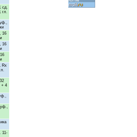
1 сд.
 гл.
уф.,
ки
, 16
и
, 16
и
 16
и
1 Rx
гл.
 32
 + 4
уф.,
буф.,
чика
. 11-