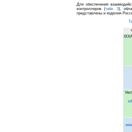
Для обеспечения взаимодейс
контроллеров (
табл. 3
), обл
представлены и изделия Росс
Т
IXX
Vec
in
www