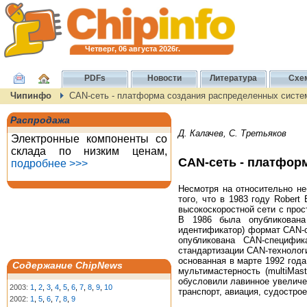
Четверг, 06 августа 2026г.
PDFs
Новости
Литература
Схе
Чипинфо
CAN-сеть - платформа создания распределенных систе
Распродажа
Д. Калачев, С. Третьяков
Электронные компоненты со
склада по низким ценам,
CAN-сеть - платфор
подробнее >>>
Несмотря на относительно не
того, что в 1983 году Rober
высокоскоростной сети с про
В 1986 была опубликована
идентификатор) формат CAN-со
опубликована CAN-специфи
стандартизации CAN-технологи
основанная в марте 1992 года
Содержание ChipNews
мультимастерность (multiMas
обусловили лавинное увеличе
2003:
1
,
2
,
3
,
4
,
5
,
6
,
7
,
8
,
9
,
10
транспорт, авиация, судостро
2002:
1
,
5
,
6
,
7
,
8
,
9