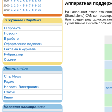
2001:
1
,
2
,
3
,
4
,
5
,
6
,
7
,
8
,
9
,
10
Аппаратная поддерж
2000:
1
,
2
,
3
,
4
,
5
,
6
,
7
,
8
,
9
,
10
1999:
1
,
2
,
3
,
4
,
5
,
6
,
7
,
8
,
9
,
10
На начальном этапе становл
(Stand-alone) CAN-контролле
был создан ряд однокристал
О журнале ChipNews
существенно снизить сложност
О проекте
Новости
В работе
Оформление подписки
Реклама в журнале
Рубрикатор
Ссылки
Литература
Chip News
Радио
Новости Электроники
sem
Статьи
Книги
Новости электроники