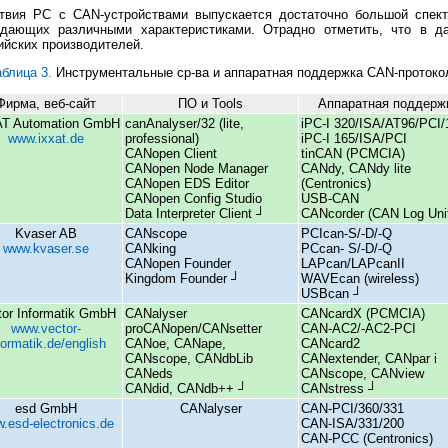
твия PC с CAN-устройствами выпускается достаточно большой спек
адающих различными характеристиками. Отрадно отметить, что в д
ийских производителей.
аблица 3.
Инструментальные ср-ва и аппаратная поддержка CAN-протоко
Фирма, веб-сайт
ПО и Tools
Аппаратная поддерж
AT Automation GmbH
canAnalyser/32 (lite,
iPC-I 320/ISA/AT96/PCI/
www.ixxat.de
professional)
iPC-I 165/ISA/PCI
CANopen Client
tinCAN (PCMCIA)
CANopen Node Manager
CANdy, CANdy lite
CANopen EDS Editor
(Centronics)
CANopen Config Studio
USB-CAN
Data Interpreter Client ┘
CANcorder (CAN Log Uni
Kvaser AB
CANscope
PCIcan-S/-D/-Q
www.kvaser.se
CANking
PCcan- S/-D/-Q
CANopen Founder
LAPcan/LAPcanII
Kingdom Founder ┘
WAVEcan (wireless)
USBcan ┘
tor Informatik GmbH
CANalyser
CANcardX (PCMCIA)
www.vector-
proCANopen/CANsetter
CAN-AC2/-AC2-PCI
formatik.de/english
CANoe, CANape,
CANcard2
CANscope, CANdbLib
CANextender, CANpar i
CANeds
CANscope, CANview
CANdid, CANdb++ ┘
CANstress ┘
esd GmbH
CANalyser
CAN-PCI/360/331
.esd-electronics.de
CAN-ISA/331/200
CAN-PCC (Centronics)