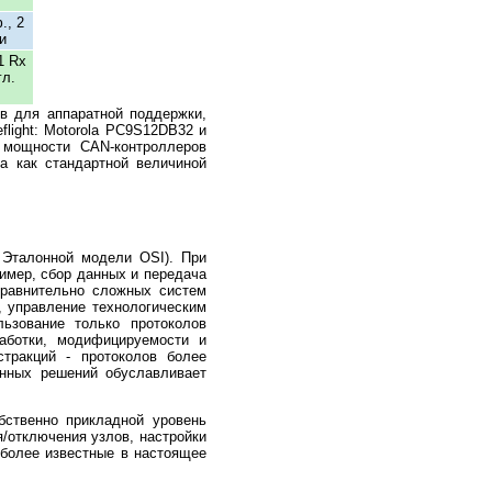
., 2
и
1 Rx
гл.
в для аппаратной поддержки,
flight: Motorola PC9S12DB32 и
 и мощности CAN-контроллеров
а как стандартной величиной
 Эталонной модели OSI). При
имер, сбор данных и передача
сравнительно сложных систем
, управление технологическим
ьзование только протоколов
аботки, модифицируемости и
стракций - протоколов более
ванных решений обуславливает
бственно прикладной уровень
я/отключения узлов, настройки
более известные в настоящее