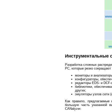
www.
ww
Инструментальные с
Разработка сложных распреде
PC, которые резко сокращают 
мониторы и анализатор
конфигураторы, обеспеч
редакторы EDS- и DCF-ф
библиотеки, обеспечива
других;
эмуляторы узлов сети 
Как правило, предлагаемые 
большую часть указанной вы
CANalyzer.