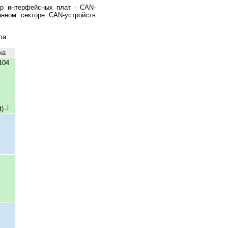
тр интерфейсных плат - CAN-
анном секторе CAN-устройств
ла
ка
104
t) ┘