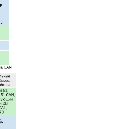
2B
 ┘
на CAN
льные
йверы,
ботки
-51,
-51.CAN,
зующий
и DBT
CAL,
7D
,
V-