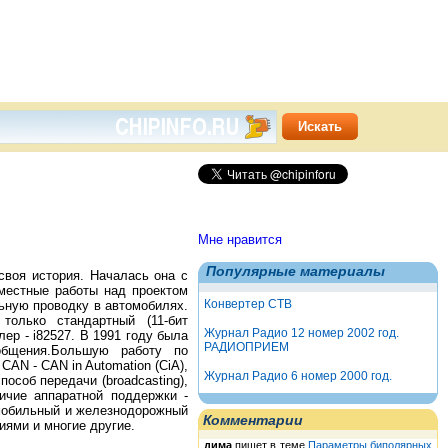
Мне нравится
Популярные материалы
своя история. Началась она с
вместные работы над проектом
Конвертер СТВ
ьную проводку в автомобилях.
олько стандартный (11-бит
Журнал Радио 12 номер 2002 год.
ер - i82527. В 1991 году была
РАДИОПРИЕМ
общения.Большую работу по
AN - CAN in Automation (CiA),
Журнал Радио 6 номер 2000 год.
особ передачи (broadcasting),
личие аппаратной поддержки -
омобильный и железнодорожный
Комментарии
иями и многие другие.
дима
пишет в теме
Параметры биполярных