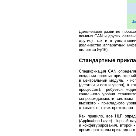
do
Дальнейшее развитие происх
помимо CAN и других сетевых 
другие), так и в увеличении
(количество аппаратных буф
является 8╦16).
Стандартные прикл
Спецификация CAN определяе
создании простых приложений
в центральный модуль, - ис
(десятки и сотни узлов), в 
процессом), требуется мод
канального уровня станови
сопровождаемости системы в
высокого - прикладного уров
открытость таких протоколов.
Как правило, все HLP опред
(Application Layer). Первый 
и конфигурирования, второй 
время протоколы прикладного 