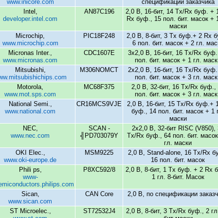
www.inicore.com
спецификации заказчика
Intel,
AN87C196
2,0 B, 16-бит, 14 Tx/Rx буф. + 
developer.intel.com
Rx буф., 15 пол. бит. масок + 1
маски
Microchip,
PIC18F248
2,0 B, 8-бит, 3 Tx буф.+ 2 Rx б
www.microchip.com
6 пол. бит. масок + 2 гл. мас
Micronas Inter.,
CDC1607E
3x2,0 B, 16-бит, 16 Tx/Rx буф.
www.micronas.com
пол. бит. масок + 1 гл. маск
Mitsubishi,
M306NOMCT
2x2,0 B, 16-бит, 16 Tx/Rx буф.
ww.mitsubishichips.com
пол. бит. масок + 3 гл. маск
Motorola,
MC68F375
2,0 B, 32-бит, 16 Tx/Rx буф.,
www.mot.sps.com
пол. бит. масок + 3 гл. маск
National Semi.,
CR16MCS9VJE
2,0 B, 16-бит, 15 Tx/Rx буф.+ 
www.national.com
буф., 14 пол. бит. масок + 1 
маски
NEC,
SCAN -
2x2,0 B, 32-бит RISC (V850),
www.nec.com
╣PD703079Y
Tx/Rx буф., 64 пол. бит. масок
гл. маски
OKI Elec.,
MSM9225
2,0 B, Stand-alone, 16 Tx/Rx б
www.oki-europe.de
16 пол. бит. масок
Phili ps,
P8XC592/8
2,0 В, 8-бит, 1 Tx буф. + 2 Rx 
www-
1 гл. 8-бит. Масок
emiconductors.philips.com
Sican,
CAN Core
2,0 B, по спецификации заказ
www.sican.com
ST Microelec.,
ST72532J4
2,0 B, 8-бит, 3 Tx/Rx буф., 2 гл