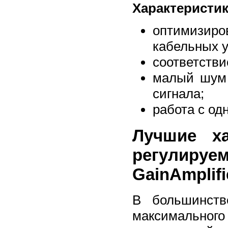
Характеристик
оптимизир
кабельных 
соответств
малый шум 
сигнала;
работа с од
Лучшие ха
регулир
GainAmplifi
В большинств
максимальног