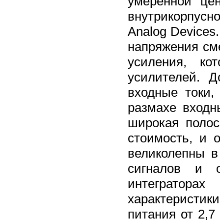
умеренной це
внутрикорпусно
Analog Devices
напряжения см
усиления, ко
усилителей. 
входные токи
размахе входн
широкая полос
стоимость, и 
великолепны в
сигналов и о
интегратора
характеристи
питания от 2,7