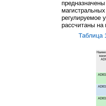
предназначе
магистральны
регулируемое 
рассчитаны на 
Таблица 
Наиме
вани
ADI
AD83
AD83
AD83