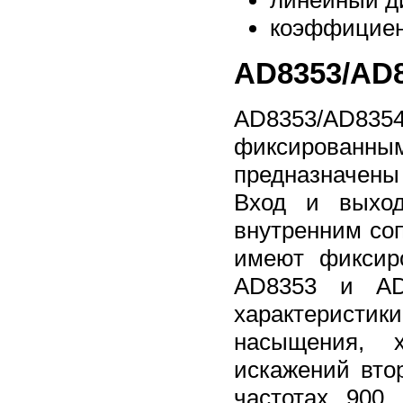
коэффициен
AD8353/AD8
AD8353/AD835
фиксирован
предназначены
Вход и выход
внутренним со
имеют фиксир
AD8353 и AD8
характеристи
насыщения, х
искажений вто
частотах 900