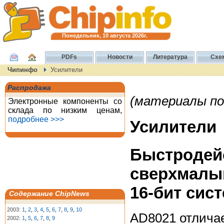
Понедельник, 10 августа 2026г.
PDFs
Новости
Литература
Схе
Чипинфо
Усилители
Распродажа
(материалы по
Электронные компоненты со
склада по низким ценам,
подробнее >>>
Усилители
Быстро
сверхмалы
16-бит сис
Содержание ChipNews
2003:
1
,
2
,
3
,
4
,
5
,
6
,
7
,
8
,
9
,
10
AD8021 отличае
2002:
1
,
5
,
6
,
7
,
8
,
9