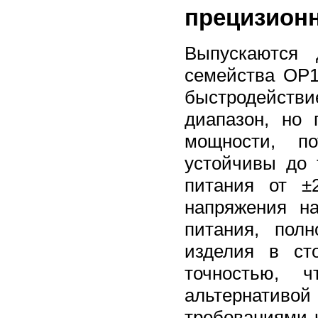
прецизион
Выпускаются 
семейства OP1
быстродейств
диапазон, но 
мощности, п
устойчивы до
питания от ±
напряжения н
питания, пол
изделия в ст
точностью, 
альтернативо
требованиями 