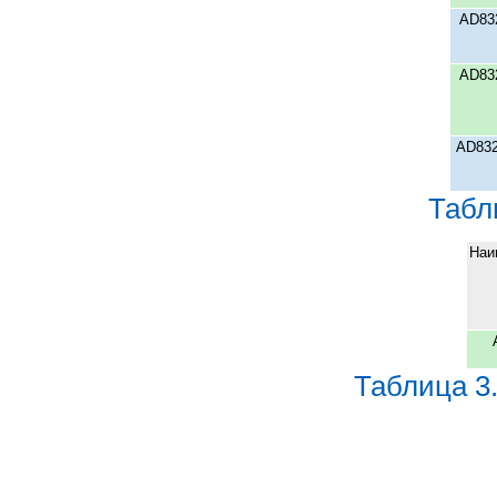
AD83
AD83
AD832
Табл
Наи
Таблица 3