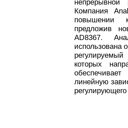
непрерывной 
Компания Ana
повышении к
предложив но
AD8367. Ана
использована 
регулируемый
которых напр
обеспечивае
линейную зави
регулирующего