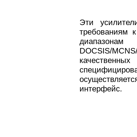
Эти усилител
требованиям к
диапазонам
DOCSIS/MCNS
качествен
специфицирова
осуществляетс
интерфейс.