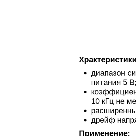
Храктеристики
диапазон си
питания 5 В
коэффициен
10 кГц не м
расширенны
дрейф напря
Применение: