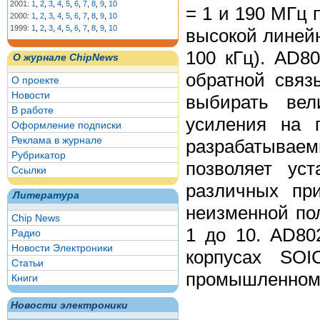
2001:
1
,
2
,
3
,
4
,
5
,
6
,
7
,
8
,
9
,
10
= 1 и 190 МГц 
2000:
1
,
2
,
3
,
4
,
5
,
6
,
7
,
8
,
9
,
10
1999:
1
,
2
,
3
,
4
,
5
,
6
,
7
,
8
,
9
,
10
высокой линей
100 кГц). AD8
О журнале ChipNews
обратной связ
О проекте
Новости
выбирать вел
В работе
усиления на 
Оформление подписки
Реклама в журнале
разрабатываем
Рубрикатор
позволяет ус
Ссылки
различных пр
Литература
неизменной по
Chip News
1 до 10. AD80
Радио
Новости Электроники
корпусах SO
Статьи
промышленном д
Книги
Новости электроники