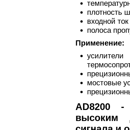
температурн
плотность ш
входной ток
полоса проп
Применение:
усилите
термосопрот
прецизионны
мостовые у
прецизионн
AD8200 -
высоким 
сигнала и