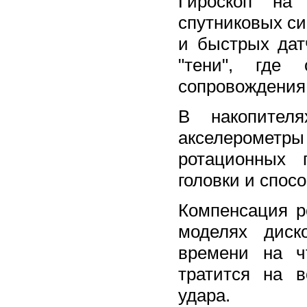
Гироскоп на
спутниковых си
и быстрых дат
"тени", где
сопровождения 
В накопител
акселерометр
ротационных 
головки и спос
Компенсация р
моделях диск
времени на ч
тратится на в
удара.