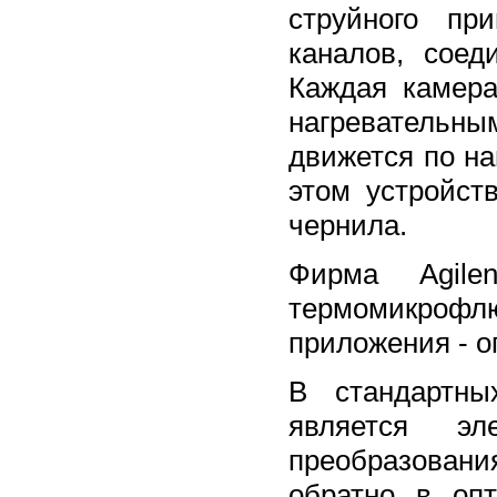
струйного пр
каналов, сое
Каждая камера
нагревательны
движется по на
этом устройст
чернила.
Фирма Agile
термомикрофл
приложения - о
В стандартны
является э
преобразования
обратно в оп