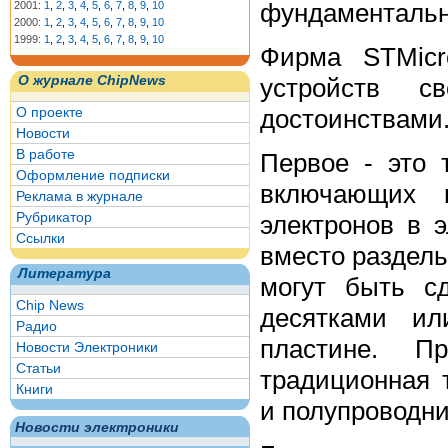
фундаментальн
2001:
1
,
2
,
3
,
4
,
5
,
6
,
7
,
8
,
9
,
10
2000:
1
,
2
,
3
,
4
,
5
,
6
,
7
,
8
,
9
,
10
1999:
1
,
2
,
3
,
4
,
5
,
6
,
7
,
8
,
9
,
10
Фирма STMicr
устройств с
О журнале ChipNews
достоинствами
О проекте
Новости
В работе
Первое - это 
Оформление подписки
включающих 
Реклама в журнале
Рубрикатор
электронов в э
Ссылки
вместо раздель
Литература
могут быть с
Chip News
десятками ил
Радио
пластине. П
Новости Электроники
Статьи
традиционная 
Книги
и полупроводни
Новости электроники