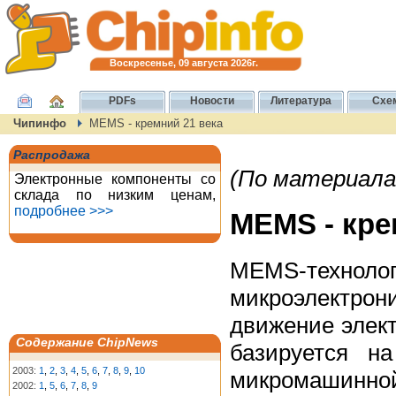
Воскресенье, 09 августа 2026г.
PDFs
Новости
Литература
Схе
Чипинфо
MEMS - кремний 21 века
Распродажа
(По материала
Электронные компоненты со
склада по низким ценам,
подробнее >>>
MEMS - кре
MEMS-технол
микроэлектро
движение элек
Содержание ChipNews
базируется н
2003:
1
,
2
,
3
,
4
,
5
,
6
,
7
,
8
,
9
,
10
микромашинно
2002:
1
,
5
,
6
,
7
,
8
,
9