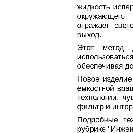
жидкость испа
окружающего 
отражает свет
выход.
Этот метод 
использоват
обеспечивая до
Новое изделие
емкостной вра
технологии, ч
фильтр и инте
Подробные те
рубрике "Инжене