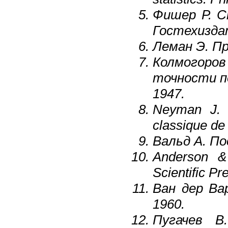
Фишер Р. С
Гостехиздат
Леман Э. Пр
Колмогоров
точности п
1947.
Neyman J. L
classique de 
Вальд А. По
Anderson & 
Scientific Pr
Ван дер Ва
1960.
Пугачев В