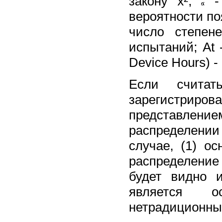
закону x²;
- 
вероятности по
число степен
испытаний; At 
Device Hours) 
Если счита
зарегистриро
представление
распределени
случае, (1) о
распределение
будет видно 
является о
нетрадиционны