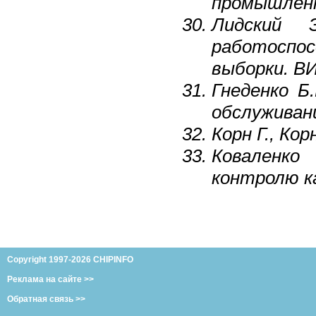
промышленн
Лидский 
работоспо
выборки. ВИ
Гнеденко Б
обслуживани
Корн Г., Ко
Коваленко
контролю ка
Copyright 1997-2026 CHIPINFO
Реклама на сайте >>
Обратная связь >>