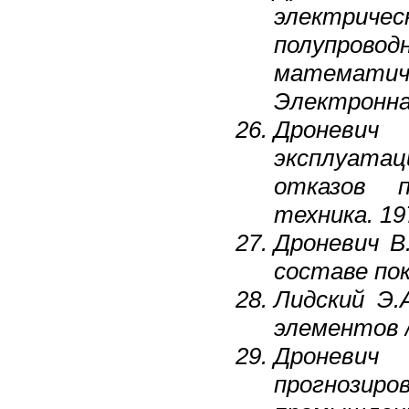
электриче
полупрово
математи
Электронная
Дроневич 
эксплуата
отказов п
техника. 197
Дроневич В
составе пок
Лидский Э.
элементов /
Дроневич
прогнози