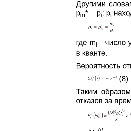
Другими слова
p
* = p
: p
нахо
in
i
i
где m
- число 
i
в кванте.
Вероятность от
(8)
Таким образом
отказов за врем
(i)