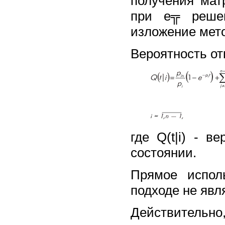
получения мат
при е╦ решен
изложение мето
Вероятность от
где Q(t|i) - в
состоянии.
Прямое испол
подходе не явл
Действительно