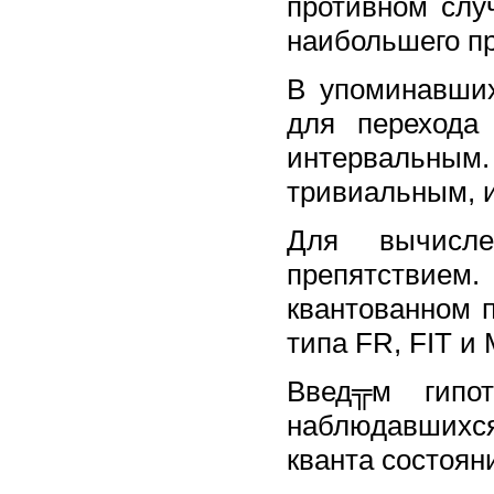
противном случ
наибольшего п
В упоминавших
для перехода
интервальным
тривиальным, и
Для вычисле
препятствием
квантованном 
типа FR, FIT и
Введ╦м гипо
наблюдавшихся
кванта состояни