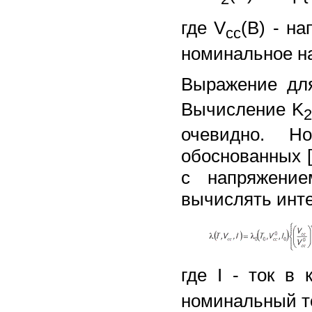
где V
(B) - н
cc
номинальное на
Выражение дл
Вычисление K
очевидно. Н
обоснованных [
с напряжение
вычислять инте
где I - ток в
номинальный т