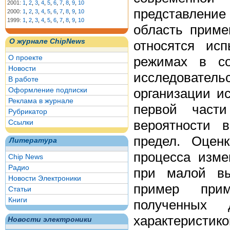
2001:
1
,
2
,
3
,
4
,
5
,
6
,
7
,
8
,
9
,
10
представление 
2000:
1
,
2
,
3
,
4
,
5
,
6
,
7
,
8
,
9
,
10
1999:
1
,
2
,
3
,
4
,
5
,
6
,
7
,
8
,
9
,
10
область приме
О журнале ChipNews
относятся ис
О проекте
режимах в со
Новости
исследователь
В работе
организации и
Оформление подписки
Реклама в журнале
первой части
Рубрикатор
вероятности 
Ссылки
предел. Оцен
Литература
процесса изме
Chip News
Радио
при малой вы
Новости Электроники
пример прим
Статьи
Книги
полученных 
характеристико
Новости электроники