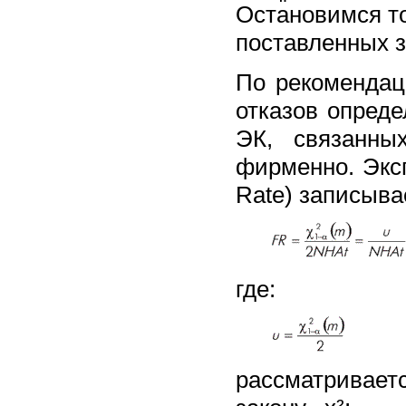
Остановимся то
поставленных за
По рекомендац
отказов опреде
ЭК, связанны
фирменно. Эксп
Rate) записыва
где:
рассматривает