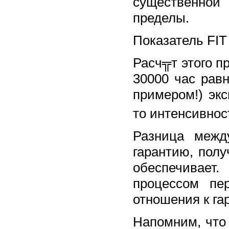
существенной 
пределы.
Показатель FIT
Расч╦т этого п
30000 час равн
примером!) эк
то интенсивност
Разница ме
гарантию, пол
обеспечивает
процессом пе
отношения к га
Напомним, что