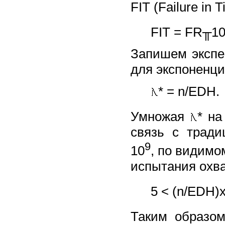
FIT (Failure in
FIT = FR╥1
Запишем экспе
для экспоненц
* = n/EDH.
Умножая
* на
связь с трад
9
10
, по видим
испытания охв
5 < (n/EDH)
Таким образом