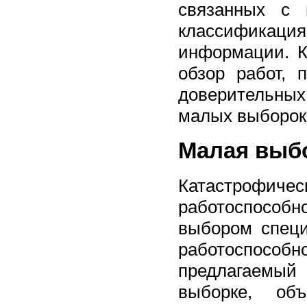
связанных с 
классификац
информации. К
обзор работ,
доверительны
малых выборок 
Малая выбо
Катастрофиче
работоспособ
выбором спец
работоспособ
предлагаемый
выборке, объ