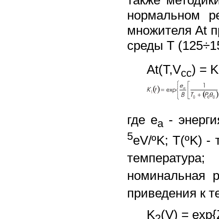
также методик
нормальном р
множителя At 
среды T (125÷1
At(T,V
) = K
cc
где e
- энерги
a
5
eV/ºK; T(ºK) 
температура
номинальная 
приведения к т
K
(V) = exp
2