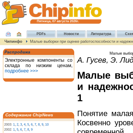
Пятница, 07 августа 2026г.
PDFs
Новости
Литература
Схе
Чипинфо
Малые выборки при оценке работоспособности и надежн
Распродажа
Малые выбор
А. Гусев, Э. Ли
Электронные компоненты со
склада по низким ценам,
подробнее >>>
Малые выб
и надежно
1
Понятие малая
Содержание ChipNews
Косвенно уров
2003:
1
,
2
,
3
,
4
,
5
,
6
,
7
,
8
,
9
,
10
современной
2002:
1
,
5
,
6
,
7
,
8
,
9