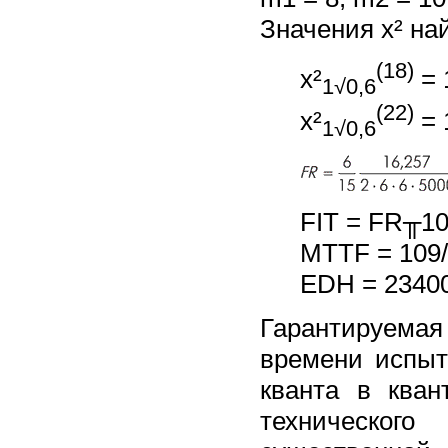
Значения x² на
(18)
x²
= 
1√0,6
(22)
x²
= 
1√0,6
FIT = FR╥10
MTTF = 109/
EDH = 23400
Гарантируема
времени испыт
кванта в кван
техническог