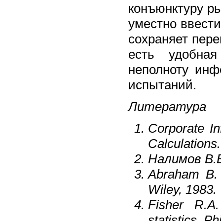
конъюнктуру ры
уместно ввести 
сохраняет перев
есть удобная
неполноту инф
испытаний.
Литература
Corporate I
Calculations.
Налимов В.В
Abraham B. &
Wiley, 1983.
Fisher R.A.
statistics. Ph