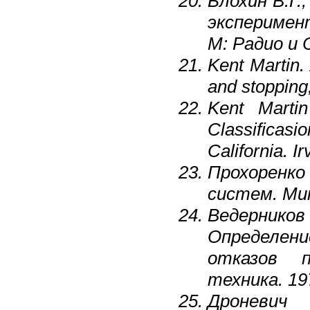
Блохин В.Г.
эксперимен
М: Радио и 
Kent Martin. 
and stopping
Kent Marti
Classificasi
California. I
Прохоренко
систем. Мин
Ведерников 
Определени
отказов п
техника. 197
Дроневич