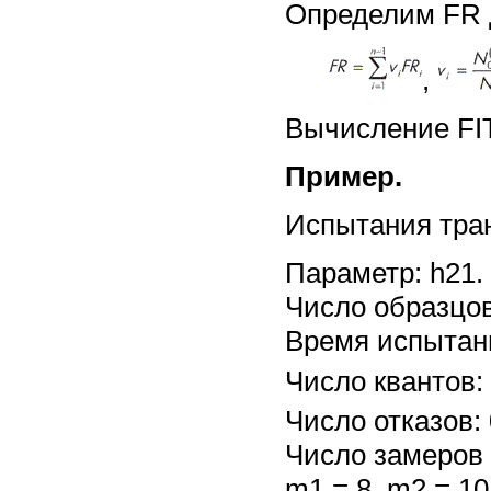
Определим FR 
,
Вычисление FIT
Пример.
Испытания тран
Параметр: h21.
Число образцов
Время испытани
Число квантов: 
Число отказов: 
Число замеров 
m1 = 8, m2 = 10,