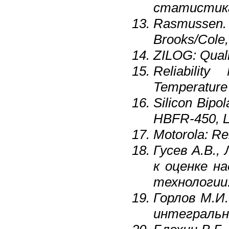
статистика.
Rasmussen. 
Brooks/Cole,
ZILOG: Quali
Reliabili
Temperature 
Silicon Bipo
HBFR-450, Li
Motorola: Rel
Гусев А.В.,
к оценке н
технологии.
Горлов М.И
интегральны