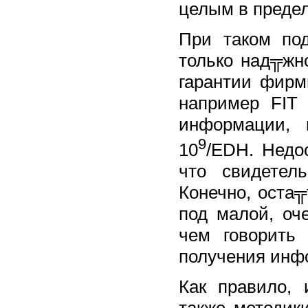
целым в предел
При таком под
только над╦жно
гарантии фирм
например FIT 
информации, 
9
10
/EDH. Недо
что свидетел
Конечно, оста╦
под малой, оч
чем говорить
получения инф
Как правило, 