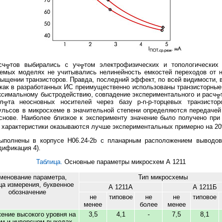
ч╦тов выбирались с уч╦том электрофизических и топологических х
уемых моделях не учитывались нелинейность емкостей переходов от 
сыщении транзисторов. Правда, последний эффект, по всей видимости, 
к как в разработанных ИС преимущественно использованы транзисторные
ксимальному быстродействию, совпадение экспериментального и расч╦т
╦та неосновных носителей через базу p-n-p-торцевых транзисторо
льсов в микросхеме в значительной степени определяются передачей 
снове. Наиболее близкое к эксперименту значение было получено при 
 характеристики оказываются лучше экспериментальных примерно на 2
ыполнены в корпусе Н06.24-2b с планарным расположением выводо
дификация 4).
Таблица.
Основные параметры микросхем А 1211
менование параметра,
Тип микросхемы
ца измерения, буквенное
А 1211А
А 1211Б
обозначение
не
типовое
не
не
типовое
менее
более
менее
ение высокого уровня на
3,5
4,1
-
7,5
8,1
м и инверсном выходах