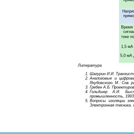
Напря
прямо
Время 
сигна
токе п
1,5 мА
5,0 мА 
Литература
Шагурин И.И. Транзист
Аналоговые и цифровы
Якубовского. М.: Сов. ра
Гребен А.Б. Проектиров
Гольдшер А.И. Быс
промышленность, 1993. 
Вопросы изоляции эле
Электронная техника. с