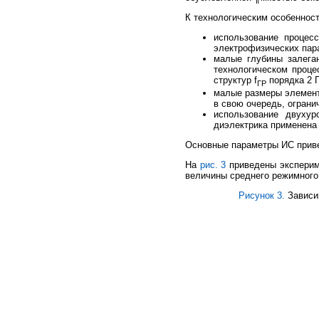
К технологическим особенност
использование процес
электрофизических пар
малые глубины залега
технологическом проце
структур f
порядка 2 Г
ГР
малые размеры элемент
в свою очередь, ограни
использование двухур
диэлектрика применена
Основные параметры ИС прив
На
рис. 3
приведены эксперим
величины среднего режимного
Рисунок 3.
Зависим