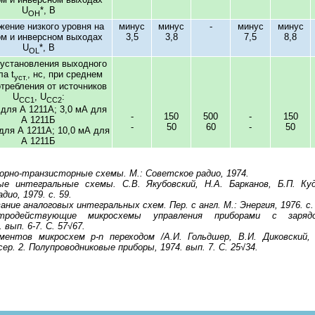
U
*, В
OH
жение низкого уровня на
минус
минус
-
минус
минус
м и инверсном выходах
3,5
3,8
7,5
8,8
U
*, В
OL
установления выходного
ла t
, нс, при среднем
уст.
отребления от источников
U
, U
:
CC1
CC2
 для А 1211А; 3,0 мА для
-
150
500
-
150
А 1211Б
-
50
60
-
50
для А 1211А; 10,0 мА для
А 1211Б
орно-транзисторные схемы. М.: Советское радио, 1974.
е интегральные схемы. С.В. Якубовский, Н.А. Барканов, Б.П. Куд
дио, 1979. с. 59.
ание аналоговых интегральных схем. Пер. с англ. М.: Энергия, 1976. с.
тродействующие микросхемы управления приборами с зарядо
вып. 6-7. С. 57√67.
ментов микросхем p-n переходом /А.И. Гольдшер, В.И. Диковский, 
ер. 2. Полупроводниковые приборы, 1974. вып. 7. С. 25√34.