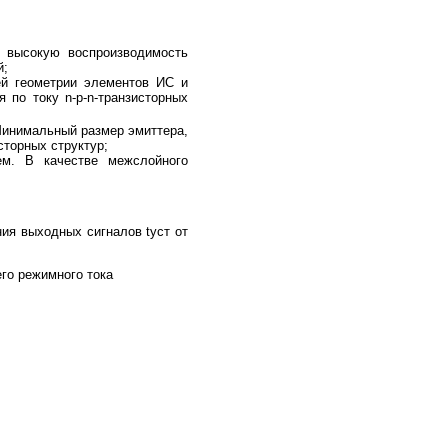
 высокую воспроизводимость
й;
ей геометрии элементов ИС и
 по току n-р-n-транзисторных
Минимальный размер эмиттера,
сторных структур;
ем. В качестве межслойного
ия выходных сигналов tуст от
го режимного тока