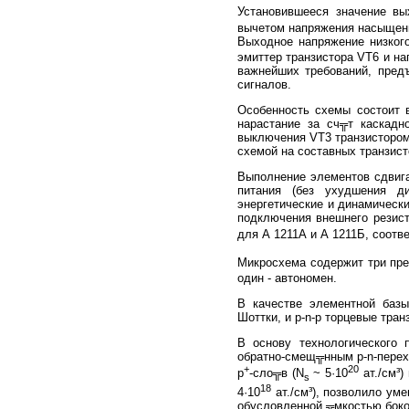
Установившееся значение вы
вычетом напряжения насыщени
Выходное напряжение низког
эмиттер транзистора VT6 и н
важнейших требований, пред
сигналов.
Особенность схемы состоит 
нарастание за сч╦т каскадн
выключения VT3 транзистором 
схемой на составных транзисто
Выполнение элементов сдвига 
питания (без ухудшения д
энергетические и динамически
подключения внешнего резис
для А 1211А и А 1211Б, соотв
Микросхема содержит три пре
один - автономен.
В качестве элементной базы
Шоттки, и p-n-p торцевые тран
В основу технологического 
обратно-смещ╦нным p-n-пере
+
20
p
-сло╦в (N
~ 5·10
ат./см³)
s
18
4·10
ат./см³), позволило ум
обусловленной ╦мкостью боков