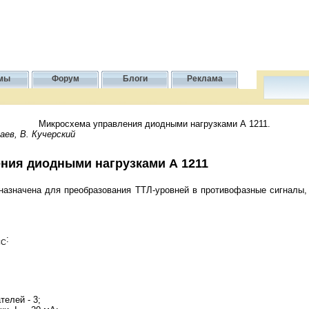
мы
Форум
Блоги
Реклама
Микросхема управления диодными нагрузками А 1211.
аев, В. Кучерский
ния диодными нагрузками А 1211
назначена для преобразования ТТЛ-уровней в противофазные сигналы
:
CC
телей - 3;