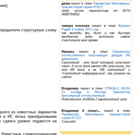
дима
пишет в теме
Параметры биполярных
ния);
транзисторов серии КТ827
:
люди куплю транзистар кт 827А
0688759652
тамара плохова
пишет в теме
Журнал
Радио 9 номер 1971 год.
:
определили структурную схему
как молоды мы были и как быстро
пробежали годы кулотино самое
счастливое мое время
Ивашка
пишет в теме
Параметры
отечественных излучающих диодов ИК
диапазона
:
Светодиод - это диод который излучает
свет. А если диод имеет ИК излучение, то
это ИК диод, а не "ИК светодиод" и
"Светодиод инфракрасный", как указано на
сайте.
Владимир
пишет в теме
2Т963А-2 (RUS)
со склада в Москве. Транзистор
биполярный отечественный
:
Подскажите 2т963а-2 гарантийный срок
Владимир II пишет...
пишет в теме
дного из известных вариантов
Параметры биполярных транзисторов
я в ИС блока преобразования
серии КТ372
:
ы сдвига уровня подаются на
Спасибо!
 Известные схемотехнические