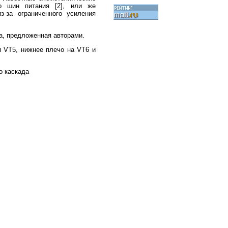
о шин питания [2], или же
-за ограниченного усиления
а, предложенная авторами.
и VT5, нижнее плечо на VT6 и
о каскада