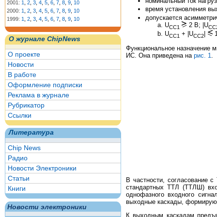
номинальный ток нагрузк
2001:
1
,
2
,
3
,
4
,
5
,
6
,
7
,
8
,
9
,
10
время установления вых
2000:
1
,
2
,
3
,
4
,
5
,
6
,
7
,
8
,
9
,
10
допускается асимметрич
1999:
1
,
2
,
3
,
4
,
5
,
6
,
7
,
8
,
9
,
10
U
2 В; |U
CC1
CC
U
+ |U
|
1
CC1
CC2
О журнале ChipNews
Функциональное назначение м
О проекте
ИС. Она приведена на
рис. 1
.
Новости
В работе
Оформление подписки
Реклама в журнале
Рубрикатор
Ссылки
Литература
Chip News
Радио
Новости Электроники
Статьи
В частности, согласование с
стандартных ТТЛ (ТТЛШ) вхо
Книги
однофазного входного сигна
выходные каскады, формирующ
Новости электроники
К выходным каскадам предъя