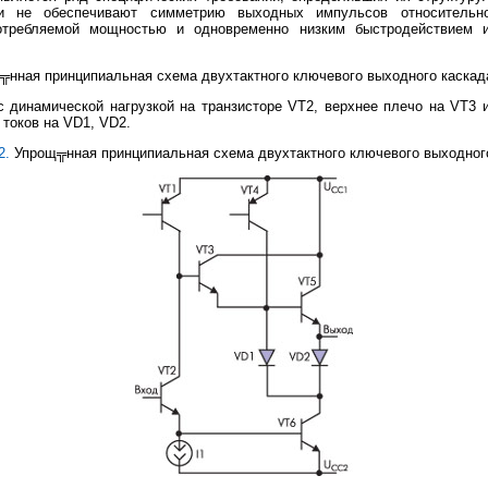
и не обеспечивают симметрию выходных импульсов относительн
отребляемой мощностью и одновременно низким быстродействием из
нная принципиальная схема двухтактного ключевого выходного каскад
 динамической нагрузкой на транзисторе VT2, верхнее плечо на VT3 
токов на VD1, VD2.
2.
Упрощ╦нная принципиальная схема двухтактного ключевого выходног