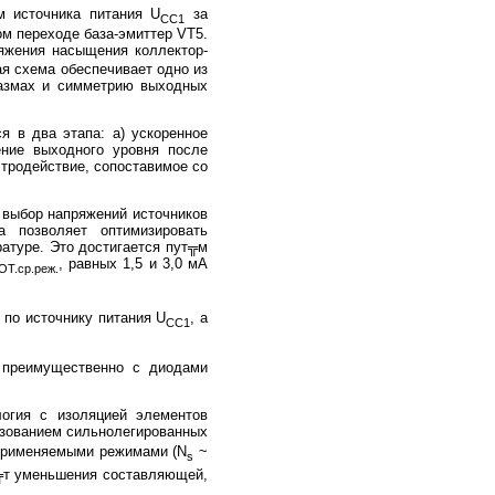
 источника питания U
за
CC1
м переходе база-эмиттер VT5.
яжения насыщения коллектор-
я схема обеспечивает одно из
размах и симметрию выходных
 в два этапа: а) ускоренное
ение выходного уровня после
стродействие, сопоставимое со
" выбор напряжений источников
 позволяет оптимизировать
ратуре. Это достигается пут╦м
, равных 1,5 и 3,0 мА
ОТ.ср.реж.
 по источнику питания U
, а
CC1
, преимущественно с диодами
логия с изоляцией элементов
зованием сильнолегированных
о применяемыми режимами (N
~
s
ч╦т уменьшения составляющей,