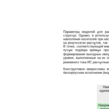
Параметры моделей для рас
структур. Однако, в использ
накопления носителей при на
на результатах расч╦тов, та
В точке, соответствующей ма
пут╦м подбора врем╦н прол
формирования выходных импу
уровня, выполненные на их о
режимного тока ИС расч╦тные
Конструктивно микросхемы в
бескорпусном исполнении (мо
Наи
едини
Напряж
прямо