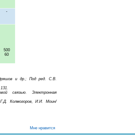
-
500
60
ряшов и др.; Под ред. С.В.
 131.
вой связью. Электронная
Г.Д. Колмогоров, И.И. Моин/
Мне нравится