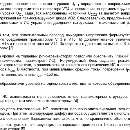
ходного напряжения высокого уровня U
определяется напряжением
OH
я коллектор-эмиттер транзистора VT4 и напряжения на прямосмещ╦нно
о уровня U
зада╦тся напряжением источника U
за вычетом напр
OL
CC2
апряжения на прямосмещ╦нном диоде VD2. Следовательно, предложенна
ъявляемых к ИС управления диодными нагрузками, - максимальный 
в том, что положительный перепад выходного напряжения формируется
ого соединения транзисторов VT3 и VT5; б) дополнительное увелич
VT5 и генератором тока на VT4. За сч╦т этого достигается высокое бы
рах [2].
уровня на торцевых p-n-p-транзисторах позволило обеспечить "гибкий
инамических параметров ИС). Регулируемый блок задания режима
е характеристики, в зависимости от конкретного применения ИС в аппа
тора R
В частности, при минимальных средних токах потребления I
рег.
П
етственно, величины t
~150 нс.
уст.
образователя уровней на одном кристалле, два из которых объединены
 ИС использованы n-p-n высокочастотные транзисторные структуры
зисторы, в том числе многоколлекторные [4].
процесса изготовления ИС положена планарно-эпитаксиальная техно
ходом. При этом изолирующая диффузия бора осуществляется с исполь
 и с сохранением боросиликатного стекла, что, по сравнению с обычн
еньшить ╦мкость изолирующих p-n-переходов примерно в 1,5 раза за с
ых стенок [5].