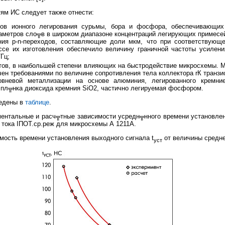
ям ИС следует также отнести:
сов ионного легирования сурьмы, бора и фосфора, обеспечивающих
аметров сло╦в в широком диапазоне концентраций легирующих примесе
ния р-n-переходов, составляющие доли мкм, что при соответствующ
ссе их изготовления обеспечило величину граничной частоты усиления
Гц;
ов, в наибольшей степени влияющих на быстродействие микросхемы. 
чен требованиями по величине сопротивления тела коллектора rК транзи
овневой металлизации на основе алюминия, легированного кремни
 пл╦нка диоксида кремния SiO2, частично легируемая фосфором.
едены в
таблице
.
ентальные и расч╦тные зависимости усредн╦нного времени установлен
 тока IПОТ.ср.реж для микросхемы А 1211А.
ость времени установления выходного сигнала t
от величины средне
уст