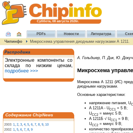
Суббота, 08 августа 2026г.
PDFs
Новости
Литература
Схе
Чипинфо
Микросхема управления диодными нагрузками А 1211.
Распродажа
А. Гольдшер, П. Дик, Ю. Докуч
Электронные компоненты со
склада по низким ценам,
Микросхема управле
подробнее >>>
Микросхема А 1211 (ИС) пред
диодными нагрузками.
Основные характеристики:
напряжение питания, U
A 1211A - U
= 5 B;
CC1
U
= минус 5 B;
CC2
Содержание ChipNews
A 1211Б √ U
= 9 B;
CC1
U
= минус 9 B;
2003:
1
,
2
,
3
,
4
,
5
,
6
,
7
,
8
,
9
,
10
CC2
количество преобразова
2002:
1
,
5
,
6
,
7
,
8
,
9