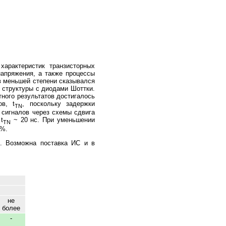
арактеристик транзисторных
напряжения, а также процессы
в меньшей степени сказывался
 структуры с диодами Шоттки.
ного результатов достигалось
в, t
, поскольку задержки
TN
сигналов через схемы сдвига
t
~ 20 нс. При уменьшении
TN
0%.
в. Возможна поставка ИС и в
не
более
-