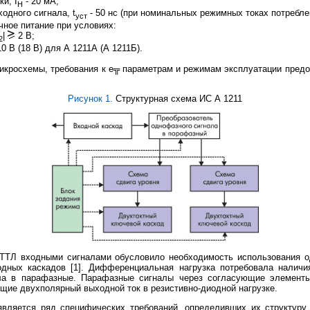
и, I
- 20 мА;
H
одного сигнала, t
- 50 нс (при номинальных режимных токах потребле
уст
ное питание при условиях:
|
2 В;
2
0 В (18 В) для А 1211А (А 1211Б).
икросхемы, требования к е╦ параметрам и режимам эксплуатации пред
Рисунок 1.
Структурная схема ИС А 1211
 ТТЛ входными сигналами обусловило необходимость использования о
дных каскадов [1]. Дифференциальная нагрузка потребовала наличи
ла в парафазные. Парафазные сигналы через согласующие элемент
ие двухполярный выходной ток в резистивно-диодной нагрузке.
вляется ряд специфических требований, определивших их структуру.