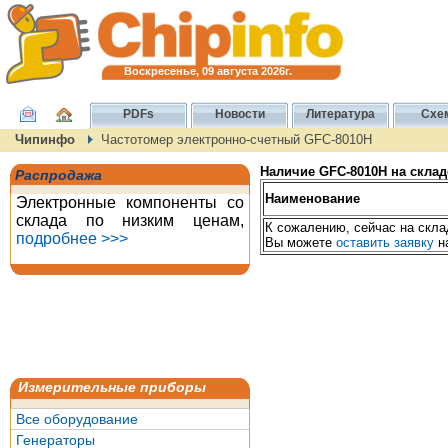
Воскресенье, 09 августа 2026г.
PDFs
Новости
Литература
Схе
Чипинфо
Частотомер электронно-счетный GFC-8010H
Наличие GFC-8010H на склад
Распродажа
Наименование
Электронные компоненты со
склада по низким ценам,
К сожалению, сейчас на скла
подробнее >>>
Вы можете
оставить заявку
н
Измерительные приборы
Все оборудование
Генераторы