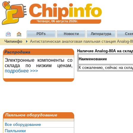
Четверг, 06 августа 2026г.
PDFs
Новости
Литература
Схе
Чипинфо
Антистатическая аналоговая паяльная станция Analog-8
Наличие Analog-80A на склад
Распродажа
Наименование
Электронные компоненты со
склада по низким ценам,
К сожалению, сейчас на скла
подробнее >>>
Паяльное оборудование
Все оборудование
Паяльники