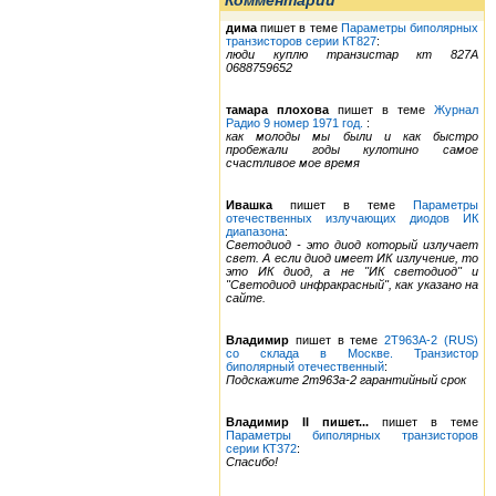
Комментарии
дима
пишет в теме
Параметры биполярных
транзисторов серии КТ827
:
люди куплю транзистар кт 827А
0688759652
тамара плохова
пишет в теме
Журнал
Радио 9 номер 1971 год.
:
как молоды мы были и как быстро
пробежали годы кулотино самое
счастливое мое время
Ивашка
пишет в теме
Параметры
отечественных излучающих диодов ИК
диапазона
:
Светодиод - это диод который излучает
свет. А если диод имеет ИК излучение, то
это ИК диод, а не "ИК светодиод" и
"Светодиод инфракрасный", как указано на
сайте.
Владимир
пишет в теме
2Т963А-2 (RUS)
со склада в Москве. Транзистор
биполярный отечественный
:
Подскажите 2т963а-2 гарантийный срок
Владимир II пишет...
пишет в теме
Параметры биполярных транзисторов
серии КТ372
:
Спасибо!