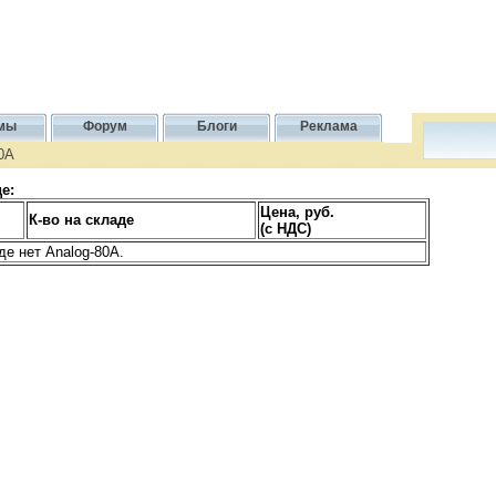
мы
Форум
Блоги
Реклама
0A
е:
Цена, руб.
К-во на складе
(с НДС)
де нет Analog-80A.