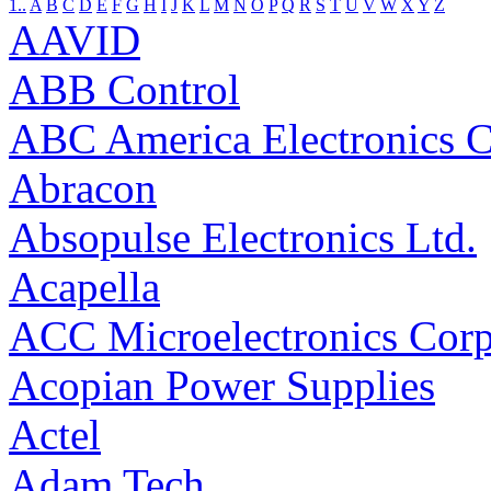
1..
A
B
C
D
E
F
G
H
I
J
K
L
M
N
O
P
Q
R
S
T
U
V
W
X
Y
Z
AAVID
ABB Control
ABC America Electronics C
Abracon
Absopulse Electronics Ltd.
Acapella
ACC Microelectronics Corp
Acopian Power Supplies
Actel
Adam Tech