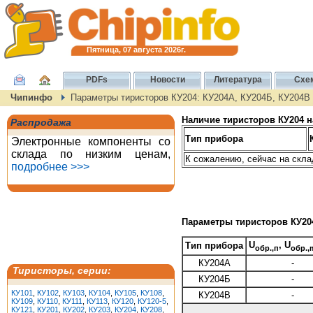
Пятница, 07 августа 2026г.
PDFs
Новости
Литература
Схе
Чипинфо
Параметры тиристоров КУ204: КУ204А, КУ204Б, КУ204В
Наличие тиристоров КУ204 н
Распродажа
Тип прибора
Электронные компоненты со
склада по низким ценам,
К сожалению, сейчас на скла
подробнее >>>
Параметры тиристоров КУ20
U
, U
Тип прибора
обр.,п
обр.,
КУ204А
-
Тиристоры, серии:
КУ204Б
-
КУ101
,
КУ102
,
КУ103
,
КУ104
,
КУ105
,
КУ108
,
КУ204В
-
КУ109
,
КУ110
,
КУ111
,
КУ113
,
КУ120
,
КУ120-5
,
КУ121
,
КУ201
,
КУ202
,
КУ203
,
КУ204
,
КУ208
,