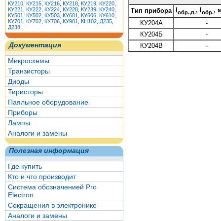
КУ210
,
КУ215
,
КУ216
,
КУ218
,
КУ219
,
КУ220
,
КУ221
,
КУ222
,
КУ224
,
КУ228
,
КУ239
,
КУ240
,
I
, I
, 
Тип прибора
обр.,п.
обр.
КУ501
,
КУ502
,
КУ503
,
КУ601
,
КУ606
,
КУ610
,
КУ701
,
КУ702
,
КУ706
,
КУ901
,
КН102
,
Д235
,
КУ204А
-
Д238
КУ204Б
-
Документация
КУ204В
-
Микросхемы
Транзисторы
Диоды
Тиристоры
Паяльное оборудование
Приборы
Лампы
Аналоги и замены
Полезная информация
Где купить
Кто и что производит
Система обозначенией Pro
Electron
Сокращения в электронике
Аналоги и замены