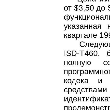
от $3,50 до 
функционал
указанная 
квартале 19
Следующее
ISD-T460, 
полную с
программно
кодека и 
средства
идентифи
продемонс