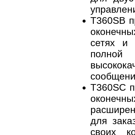
управлен
T360SB п
оконечны
сетях и
полно
высокок
сообщени
T360SC п
оконеч
расширен
для зака
своих к