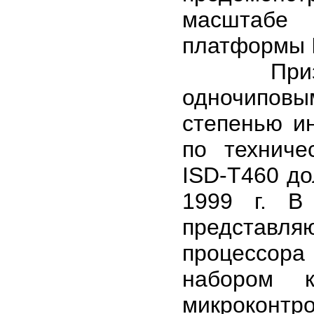
масштабе
платформы 
Призванн
одночипов
степенью и
по техниче
ISD-T460 до
1999 г. В
представл
процессора
набором 
микрокон