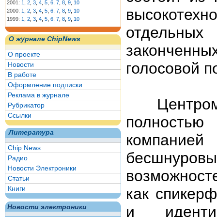
2001:
1
,
2
,
3
,
4
,
5
,
6
,
7
,
8
,
9
,
10
высокотех
2000:
1
,
2
,
3
,
4
,
5
,
6
,
7
,
8
,
9
,
10
1999:
1
,
2
,
3
,
4
,
5
,
6
,
7
,
8
,
9
,
10
отдельны
О журнале ChipNews
законченн
О проекте
голосовой п
Новости
В работе
Оформление подписки
Реклама в журнале
Центром с
Рубрикатор
Ссылки
полностью
Литература
компанией
Chip News
бесшнуровы
Радио
Новости Электроники
возможност
Статьи
Книги
как спикер
и идентиф
Новости электроники