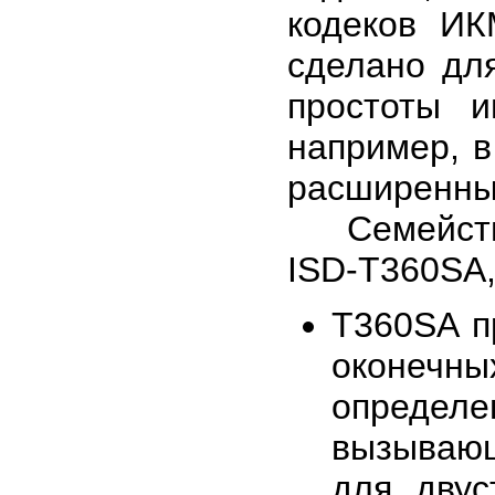
кодеков ИК
сделано дл
простоты и
например, 
расширенны
Семейство 
ISD-T360SA,
T360SA п
оконеч
определе
вызывающе
для двус