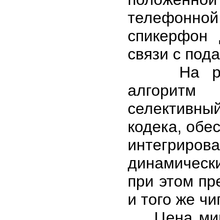
телефонной
спикерфон 
связи с под
На рынок
алгоритм 
селективн
кодека, обе
интегрирова
динамическ
при этом пр
и того же чи
Цена микро