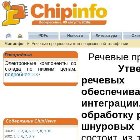
Воскресенье, 09 августа 2026г.
PDFs
Новости
Литература
Схе
Чипинфо
Речевые процессоры для современной телефонии
Речевые п
Распродажа
Электронные компоненты со
Утв
склада по низким ценам,
подробнее >>>
речевых
обеспечива
интеграц
обработку 
Содержание ChipNews
шнуровых
2003:
1
,
2
,
3
,
4
,
5
,
6
,
7
,
8
,
9
,
10
состоит из 
2002:
1
,
5
,
6
,
7
,
8
,
9