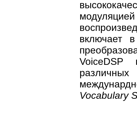
высококаче
модуляцие
воспроизв
включает в
преобразова
VoiceDSP 
различны
междунард
Vocabulary S