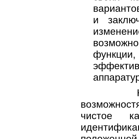
варианто
и заклю
изменен
возможн
функции
эффект
аппарату
К допол
возможнос
чистое ка
идентифи
положенно