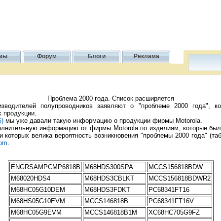
мы
Форум
Блоги
Реклама
Проблема 2000 года. Список расширяется
ителей полупроводников заявляют о "проблеме 2000 года", кот
х продукции.
6)
мы уже давали такую информацию о продукции фирмы Motorola.
ительную информацию от фирмы Motorola по изделиям, которые были
и которых велика вероятность возникновения "проблемы 2000 года" (таб
com
.
ENGRSAMPCMP6818B
M68HDS300SPA
MCCS156818BDW
M68020HDS4
M68HDS3CBLKT
MCCS156818BDWR2
M68HC05G10DEM
M68HDS3FDKT
PC68341FT16
M68HS05G10EVM
MCCS146818B
PC68341FT16V
M68HC05G9EVM
MCCS146818B1M
XC68HC705G9FZ