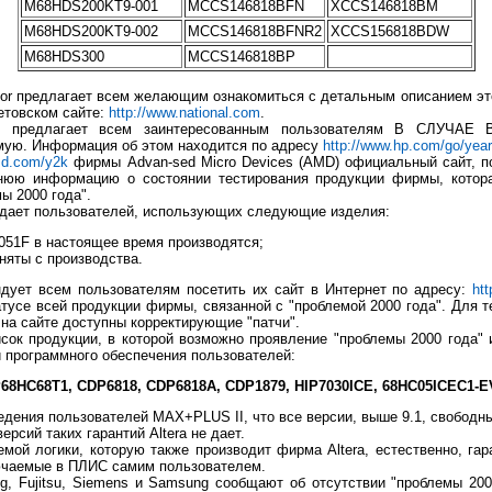
M68HDS200KT9-001
MCCS146818BFN
XCCS146818BM
M68HDS200KT9-002
MCCS146818BFNR2
XCCS156818BDW
M68HDS300
MCCS146818BP
r предлагает всем желающим ознакомиться с детальным описанием эт
етовском сайте:
http://www.national.com
.
предлагает всем заинтересованным пользователям В СЛУЧА
ю. Информация об этом находится по адресу
http://www.hp.com/go/yea
md.com/y2k
фирмы Advan-sed Micro Devices (AMD) официальный сайт, п
юю информацию о состоянии тестирования продукции фирмы, котор
ы 2000 года".
ет пользователей, использующих следующие изделия:
51F в настоящее время производятся;
няты с производства.
ует всем пользователям посетить их сайт в Интернет по адресу:
htt
усе всей продукции фирмы, связанной с "проблемой 2000 года". Для т
на сайте доступны корректирующие "патчи".
ок продукции, в которой возможно проявление "проблемы 2000 года" 
и программного обеспечения пользователей:
68HC68T1, CDP6818, CDP6818A, CDP1879, HIP7030ICE, 68HC05ICEC1-
ения пользователей MAX+PLUS II, что все версии, выше 9.1, свободны
сий таких гарантий Altera не дает.
 логики, которую также производит фирма Altera, естественно, гар
ючаемые в ПЛИС самим пользователем.
, Fujitsu, Siemens и Samsung сообщают об отсутствии "проблемы 200