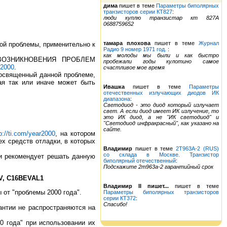
дима
пишет в теме
Параметры биполярных
транзисторов серии КТ827
:
люди куплю транзистар кт 827А
0688759652
тамара плохова
пишет в теме
Журнал
ой проблемы, применительно к
Радио 9 номер 1971 год.
:
как молоды мы были и как быстро
Е ВОЗНИКНОВЕНИЯ ПРОБЛЕМ
пробежали годы кулотино самое
r2000
.
счастливое мое время
освященный данной проблеме,
ая так или иначе может быть
Ивашка
пишет в теме
Параметры
отечественных излучающих диодов ИК
диапазона
:
Светодиод - это диод который излучает
свет. А если диод имеет ИК излучение, то
это ИК диод, а не "ИК светодиод" и
"Светодиод инфракрасный", как указано на
сайте.
p://ti.com/year2000
, на котором
ех средств отладки, в которых
Владимир
пишет в теме
2Т963А-2 (RUS)
со склада в Москве. Транзистор
и рекомендует решать данную
биполярный отечественный
:
Подскажите 2т963а-2 гарантийный срок
EV, C16BEVAL1
Владимир II пишет...
пишет в теме
 от "проблемы 2000 года".
Параметры биполярных транзисторов
серии КТ372
:
Спасибо!
антии не распространяются на
0 года" при использовании их