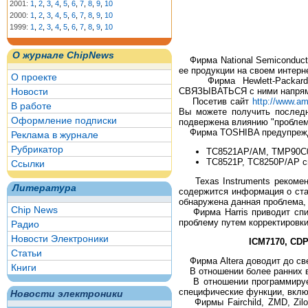
2001:
1
,
2
,
3
,
4
,
5
,
6
,
7
,
8
,
9
,
10
2000:
1
,
2
,
3
,
4
,
5
,
6
,
7
,
8
,
9
,
10
1999:
1
,
2
,
3
,
4
,
5
,
6
,
7
,
8
,
9
,
10
О журнале ChipNews
Фирма National Semiconducto
ее продукции на своем интерн
О проекте
Фирма Hewlett-Packard 
Новости
СВЯЗЫВАТЬСЯ с ними напряму
Посетив сайт
http://www.a
В работе
Вы можете получить последн
Оформление подписки
подвержена влиянию "проблем
Фирма TOSHIBA предупрежда
Реклама в журнале
Рубрикатор
TC8521AP/AM, TMP90C0
TC8521P, TC8250P/AP с
Ссылки
Texas Instruments рекоменд
Литература
содержится информация о стат
обнаружена данная проблема, 
Chip News
Фирма Harris приводит спис
проблему путем корректировк
Радио
Новости Электроники
ICM7170, CDP
Статьи
Фирма Altera доводит до свед
Книги
В отношении более ранних вер
В отношении программируемой
специфические функции, вкл
Новости электроники
Фирмы Fairchild, ZMD, Zilog