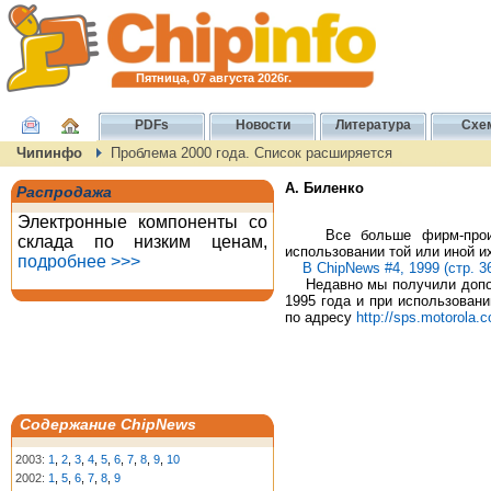
Пятница, 07 августа 2026г.
PDFs
Новости
Литература
Схе
Чипинфо
Проблема 2000 года. Список расширяется
А. Биленко
Распродажа
Электронные компоненты со
Все больше фирм-производ
склада по низким ценам,
использовании той или иной и
подробнее >>>
В ChipNews #4, 1999 (стр. 3
Недавно мы получили дополн
1995 года и при использовани
по адресу
http://sps.motorola.
Содержание ChipNews
2003:
1
,
2
,
3
,
4
,
5
,
6
,
7
,
8
,
9
,
10
2002:
1
,
5
,
6
,
7
,
8
,
9