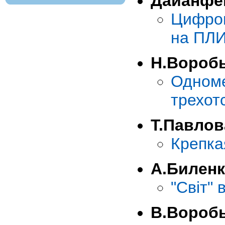
Дайанфе
Цифро
на ПЛ
Н.Вороб
Одном
трехот
Т.Павлов
Крепка
А.Билен
"Свiт" 
В.Вороб