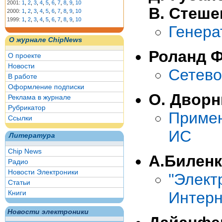
2001:
1
,
2
,
3
,
4
,
5
,
6
,
7
,
8
,
9
,
10
В. Стеше
2000:
1
,
2
,
3
,
4
,
5
,
6
,
7
,
8
,
9
,
10
1999:
1
,
2
,
3
,
4
,
5
,
6
,
7
,
8
,
9
,
10
Генера
О журнале ChipNews
Роланд Ф
О проекте
Новости
Сетево
В работе
Оформление подписки
О. Дворн
Реклама в журнале
Рубрикатор
Примен
Ссылки
ИС
Литература
Chip News
А.Билен
Радио
Новости Электроники
"Элек
Статьи
Книги
Интерн
Новости электроники