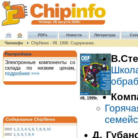
Четверг, 06 августа 2026г.
PDFs
Новости
Литература
Схе
Чипинфо
ChipNews - #8, 1999. Содержание.
Распродажа
В.Ст
Электронные компоненты со
Школ
склада по низким ценам,
подробнее >>>
обраб
Комп
#8, 1999г.
Горяч
семейс
Содержание ChipNews
2003:
1
,
2
,
3
,
4
,
5
,
6
,
7
,
8
,
9
,
10
Д. Губан
2002:
1
,
5
,
6
,
7
,
8
,
9