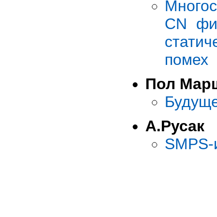
Многос
CN фи
статич
помех
Пол Мар
Будуще
А.Русак
SMPS-и