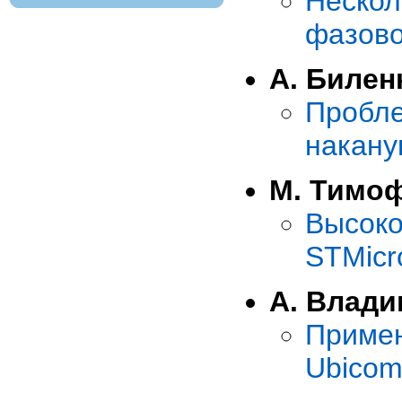
Неско
фазово
А. Билен
Пробле
накану
М. Тимо
Высок
STMicro
А. Влад
Приме
Ubico