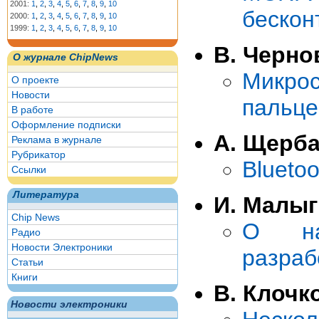
2001:
1
,
2
,
3
,
4
,
5
,
6
,
7
,
8
,
9
,
10
бескон
2000:
1
,
2
,
3
,
4
,
5
,
6
,
7
,
8
,
9
,
10
1999:
1
,
2
,
3
,
4
,
5
,
6
,
7
,
8
,
9
,
10
В. Черно
О журнале ChipNews
Микро
О проекте
Новости
пальце
В работе
Оформление подписки
А. Щерб
Реклама в журнале
Рубрикатор
Blueto
Ссылки
Литература
И. Малыг
Chip News
О нац
Радио
Новости Электроники
разраб
Статьи
Книги
В. Клочк
Новости электроники