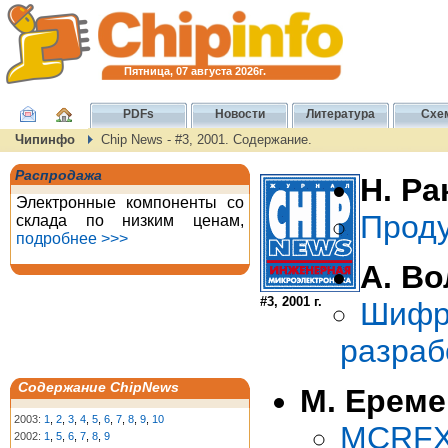
Пятница, 07 августа 2026г.
PDFs
Новости
Литература
Схе
Чипинфо
Chip News - #3, 2001. Содержание.
Распродажа
Н. Ра
Электронные компоненты со
Проду
склада по низким ценам,
подробнее >>>
А. Во
#3, 2001 г.
Шифр
разраб
Содержание ChipNews
М. Ереме
2003:
1
,
2
,
3
,
4
,
5
,
6
,
7
,
8
,
9
,
10
MCRF
2002:
1
,
5
,
6
,
7
,
8
,
9