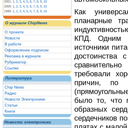
2001:
1
,
2
,
3
,
4
,
5
,
6
,
7
,
8
,
9
,
10
2000:
1
,
2
,
3
,
4
,
5
,
6
,
7
,
8
,
9
,
10
Как универса
1999:
1
,
2
,
3
,
4
,
5
,
6
,
7
,
8
,
9
,
10
планарные тр
О журнале ChipNews
индуктивность
О проекте
КПД. Одним 
Новости
В работе
источники пита
Оформление подписки
достоинства 
Реклама в журнале
Рубрикатор
сравнительно
Ссылки
требовали хо
Литература
причин, по 
Chip News
(прямоугольн
Радио
было то, что
Новости Электроники
Статьи
образных серд
Книги
сердечников п
Новости электроники
платах с мало