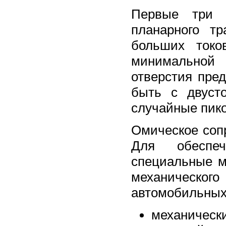
Первые три п
планарного т
больших токо
минимальной 
отверстия пре
быть с двуст
случайные пико
Омическое соп
Для обеспеч
специальные м
механическо
автомобильных
механически