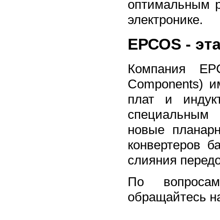
оптимальным р
электронике.
ЕРСОS - эт
Компания ЕРС
Components) и
плат и индук
специальным 
новые планар
конвертеров б
слияния перед
По вопроса
обращайтесь на