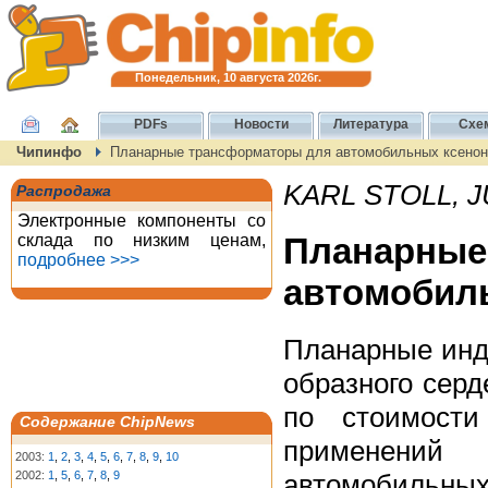
Понедельник, 10 августа 2026г.
PDFs
Новости
Литература
Схе
Чипинфо
Планарные трансформаторы для автомобильных ксенон
KARL STOLL, J
Распродажа
Электронные компоненты со
склада по низким ценам,
Планар
подробнее >>>
автомобил
Планарные инд
образного сер
по стоимости
Содержание ChipNews
применений
2003:
1
,
2
,
3
,
4
,
5
,
6
,
7
,
8
,
9
,
10
автомобильных
2002:
1
,
5
,
6
,
7
,
8
,
9