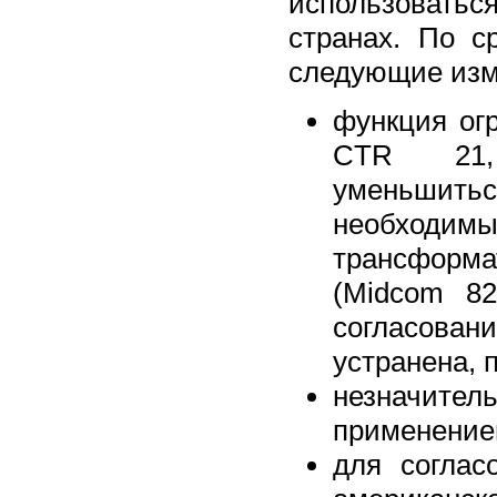
использоватьс
странах. По 
следующие изм
функция огр
CTR 21,
уменьшитьс
необходим
трансформа
(Midcom 8
согласова
устранена, 
незначите
применение
для соглас