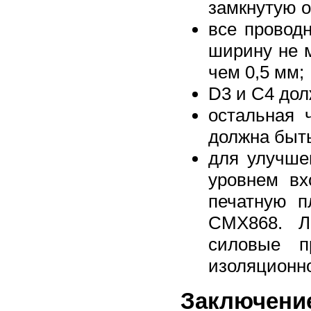
замкнутую о
все провод
ширину не м
чем 0,5 мм;
D3 и C4 до
остальная 
должна быть
для улучше
уровнем вх
печатную п
CMX868. Л
силовые п
изоляционно
Заключени