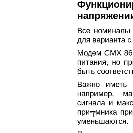
Функцио
напряжени
Все номиналы 
для варианта с
Модем CMX 868
питания, но п
быть соответс
Важно иметь 
например, ма
сигнала и мак
при╦мника при
уменьшаются.