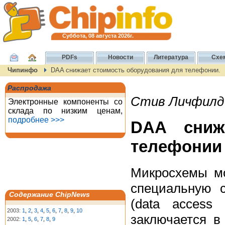
Суббота, 08 августа 2026г.
PDFs
Новости
Литература
Схе
Чипинфо
DAA снижает стоимость оборудования для телефонии.
Распродажа
Стив Личфилд 
Электронные компоненты со
склада по низким ценам,
подробнее >>>
DAA сниж
телефонии
Микросхемы м
специальную 
Содержание ChipNews
(data access
2003:
1
,
2
,
3
,
4
,
5
,
6
,
7
,
8
,
9
,
10
заключается в
2002:
1
,
5
,
6
,
7
,
8
,
9