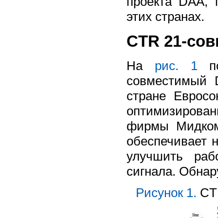
проекта DAA, 
этих странах.
CTR 21-со
На
рис. 1
по
совместимый 
стране Еврос
оптимизирова
фирмы Мидком
обеспечивает н
улучшить раб
сигнала. Обнар
Рисунок 1.
CT