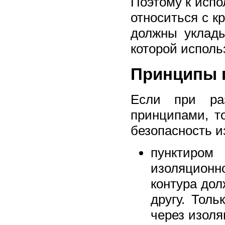
Поэтому к исп
относиться с к
должны уклады
которой исполь
Принципы 
Если при раз
принципами, т
безопасность и
пунктиром
изоляционн
контура дол
другу. Тол
через изол