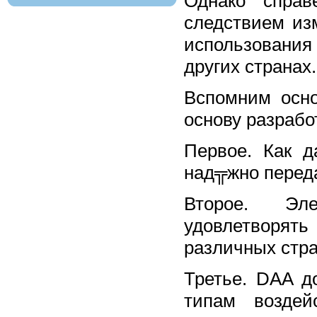
Однако справ
следствием из
использования 
других странах.
Вспомним осн
основу разрабо
Первое. Как 
над╦жно перед
Второе. Эл
удовлетворят
различных стр
Третье. DAA д
типам воздей