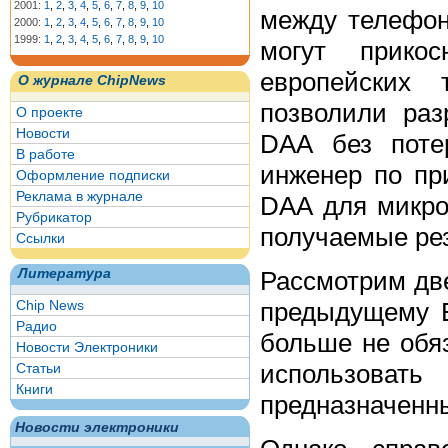
2001:
1
,
2
,
3
,
4
,
5
,
6
,
7
,
8
,
9
,
10
между телефон
2000:
1
,
2
,
3
,
4
,
5
,
6
,
7
,
8
,
9
,
10
1999:
1
,
2
,
3
,
4
,
5
,
6
,
7
,
8
,
9
,
10
могут прикос
европейских 
О журнале ChipNews
позволили раз
О проекте
Новости
DAA без поте
В работе
инженер по п
Оформление подписки
Реклама в журнале
DAA для микро
Рубрикатор
получаемые ре
Ссылки
Рассмотрим дв
Литература
предыдущему Е
Chip News
Радио
больше не обя
Новости Электроники
использоват
Статьи
Книги
предназначенны
Новости электроники