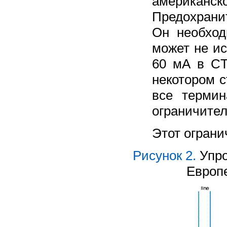
американск
Предохранит
Он необхо
может не ис
60 мА в CT
некотором с
все терми
ограничител
Этот ограни
Рисунок 2.
Упро
Европе