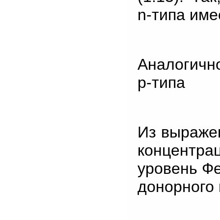
n-типа име
Аналогичн
p-типа
Из выражен
концентра
уровень Фе
донорного 