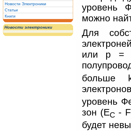
Новости Электроники
уровень Ф
Статьи
можно най
Книги
Новости электроники
Для собс
электроней
или p = 
полупрово
больше 
электроно
уровень Фе
зон (E
- F
C
будет нев