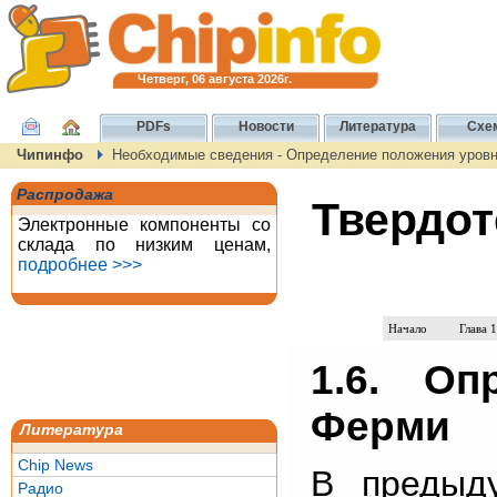
Четверг, 06 августа 2026г.
PDFs
Новости
Литература
Схе
Чипинфо
Необходимые сведения - Определение положения уров
Распродажа
Твердот
Электронные компоненты со
склада по низким ценам,
подробнее >>>
Начало
Глава 1
1.6. Оп
Ферми
Литература
Chip News
В предыд
Радио