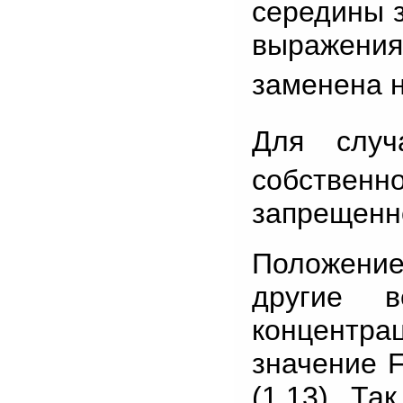
середины 
выражен
заменена 
Для слу
собственн
запрещенно
Положение
другие в
концентрац
значение F
(1.13). Та