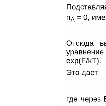
Подставляя
n
= 0, име
A
Отсюда вы
уравнени
exp(F/kT).
Это дает
где через 