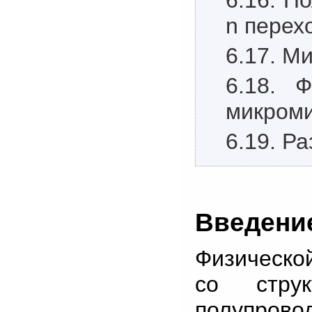
n перех
6.17. М
6.18. 
микром
6.19. Р
Введени
Физической
со стру
полупрово