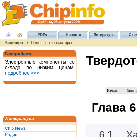
Суббота, 08 августа 2026г.
PDFs
Новости
Литература
Схе
Чипинфо
Полевые транзисторы
Распродажа
Твердот
Электронные компоненты со
склада по низким ценам,
подробнее >>>
Начало
Глава 1
Глава 
Литература
Chip News
6.1. Х
Радио