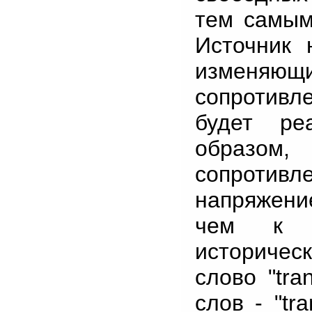
тем самым
Источник 
изменяющ
сопротивл
будет ре
образо
сопроти
напряжени
чем к б
историчес
слово "tra
слов - "tra