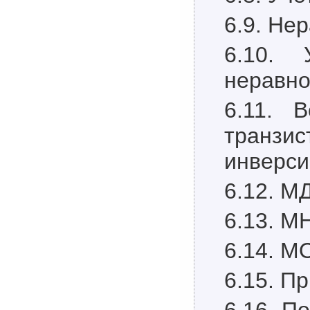
6.9. Не
6.10. 
неравно
6.11. 
транзи
инверси
6.12. М
6.13. М
6.14. М
6.15. П
6.16. П