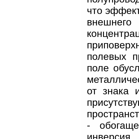
что эффект
внешнего
концентр
приповерх
полевых п
поле обус
металличес
от знака 
присутст
пространс
- обогащ
инверсия