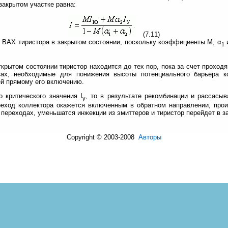
закрытом участке равна:
(7.11)
т ВАХ тиристора в закрытом состоянии, поскольку коэффициенты М, α
1
ткрытом состоянии тиристор находится до тех пор, пока за счет прохо
ах, необходимые для понижения высоты потенциального барьера к
й прямому его включению.
 критического значения I
, то в результате рекомбинации и рассасы
у
реход коллектора окажется включенным в обратном направлении, про
 переходах, уменьшатся инжекции из эмиттеров и тиристор перейдет в з
Copyright © 2003-2008
Авторы