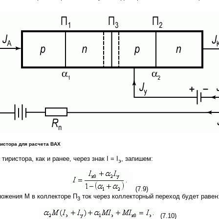
нистора для расчета ВАХ
иристора, как и ранее, через знак I = I
, запишем:
э
(7.9)
ножения М в коллекторе П
ток через коллекторный переход будет равен
3
(7.10)