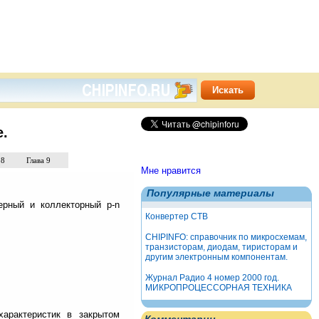
е.
 8
Глава 9
Мне нравится
Популярные материалы
ерный и коллекторный p-n
Конвертер СТВ
CHIPINFO: справочник по микросхемам,
транзисторам, диодам, тиристорам и
другим электронным компонентам.
Журнал Радио 4 номер 2000 год.
МИКРОПРОЦЕССОРНАЯ ТЕХНИКА
характеристик в закрытом