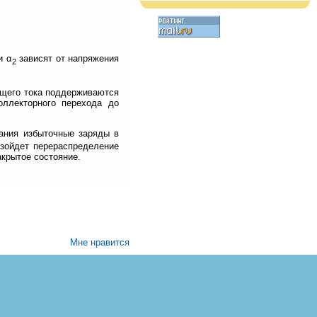
и α
зависят от напряжения
2
дящего тока поддерживаются
оллекторного перехода до
вания избыточные заряды в
изойдет перераспределение
акрытое состояние.
Мне нравится