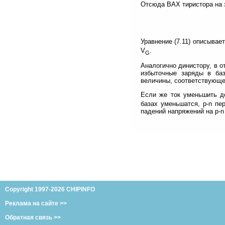
Отсюда ВАХ тиристора на 
Уравнение (7.11) описывае
V
.
G
Аналогично динистору, в о
избыточные заряды в баз
величины, соответствующе
Если же ток уменьшить до
базах уменьшатся, р-n пе
падений напряжений на р-n
Copyright 1997-2026 CHIPINFO
Реклама на сайте >>
Обратная связь >>