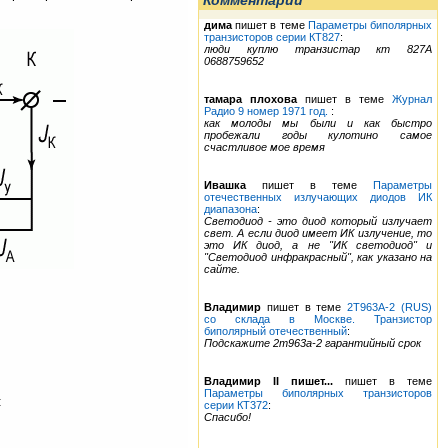
Комментарии
дима
пишет в теме
Параметры биполярных
транзисторов серии КТ827
:
люди куплю транзистар кт 827А
0688759652
тамара плохова
пишет в теме
Журнал
Радио 9 номер 1971 год.
:
как молоды мы были и как быстро
пробежали годы кулотино самое
счастливое мое время
Ивашка
пишет в теме
Параметры
отечественных излучающих диодов ИК
диапазона
:
Светодиод - это диод который излучает
свет. А если диод имеет ИК излучение, то
это ИК диод, а не "ИК светодиод" и
"Светодиод инфракрасный", как указано на
сайте.
Владимир
пишет в теме
2Т963А-2 (RUS)
со склада в Москве. Транзистор
биполярный отечественный
:
Подскажите 2т963а-2 гарантийный срок
Владимир II пишет...
пишет в теме
Параметры биполярных транзисторов
:
серии КТ372
:
Спасибо!