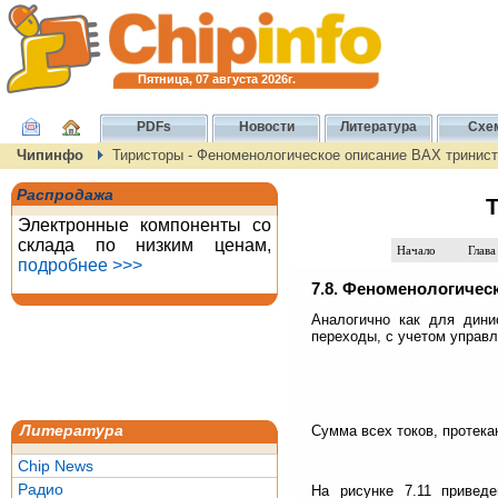
Пятница, 07 августа 2026г.
PDFs
Новости
Литература
Схе
Чипинфо
Тиристоры - Феноменологическое описание ВАХ тринис
Распродажа
Т
Электронные компоненты со
склада по низким ценам,
Начало
Глава
подробнее >>>
7.8. Феноменологичес
Аналогично как для дини
переходы, с учетом управл
Сумма всех токов, протек
Литература
Chip News
Радио
На рисунке 7.11 приведе