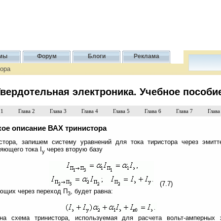
мы
Форум
Блоги
Реклама
тора
вердотельная электроника. Учебное пособи
 1
Глава 2
Глава 3
Глава 4
Глава 5
Глава 6
Глава 7
Глава
кое описание ВАХ тринистора
стора, запишем систему уравнений для тока тиристора через эмитт
яющего тока I
через вторую базу
у
(7.7)
ающих через переход П
, будет равна:
3
на схема тринистора, используемая для расчета вольт-амперных 