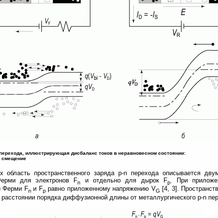
n перехода, иллюстрирующая дисбаланс токов в неравновесном состоянии:
е смещение
х область пространственного заряда p-n перехода описывается дву
Ферми для электронов F
и отдельно для дырок F
. При приложе
n
p
й Ферми F
и F
равно приложенному напряжению V
[4, 3]. Пространс
n
p
G
 расстоянии порядка диффузионной длины от металлургического p-n пере