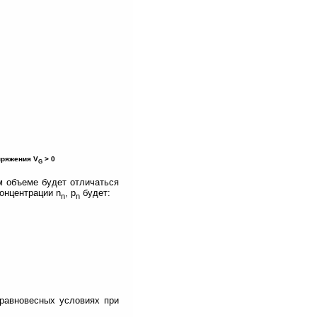
пряжения V
> 0
G
м объеме будет отличаться
онцентрации n
, p
будет:
n
n
еравновесных условиях при