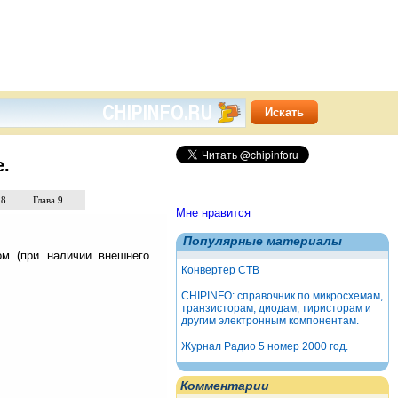
е.
 8
Глава 9
Мне нравится
Популярные материалы
ом (при наличии внешнего
Конвертер СТВ
CHIPINFO: справочник по микросхемам,
транзисторам, диодам, тиристорам и
другим электронным компонентам.
Журнал Радио 5 номер 2000 год.
Комментарии