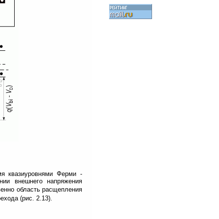
мя квазиуровнями Ферми -
нии внешнего напряжения
твенно область расщепления
хода (рис. 2.13).