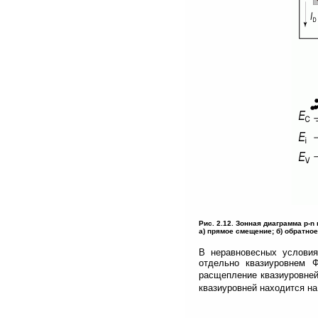
Рис. 2.12. Зонная диаграмма p-
а) прямое смещение; б) обратно
В неравновесных условия
отдельно квазиуровнем 
расщепление квазиуровне
квазиуровней находится на