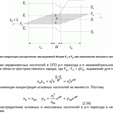
иллюстрирующая расщепление квазиуровней Ферми F
и F
при приложении внешнего на
n
p
ии неравновесных носителей в ОПЗ p-n перехода и в квазинейтрально
е области пространственного заряда, где F
- F
= qV
, выражение для к
p
n
G
 инжекции концентрация основных носителей не меняется. Поэтому
(2.56)
 распределение основных и неосновных носителей в p-n переходе в н
ии.