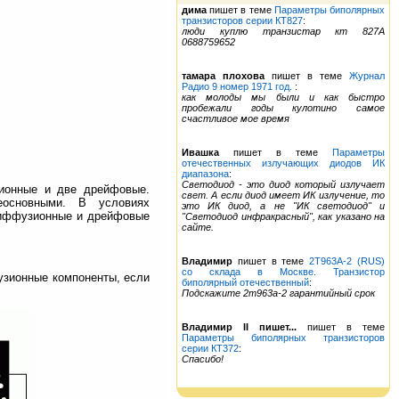
дима
пишет в теме
Параметры биполярных
транзисторов серии КТ827
:
люди куплю транзистар кт 827А
0688759652
тамара плохова
пишет в теме
Журнал
Радио 9 номер 1971 год.
:
как молоды мы были и как быстро
пробежали годы кулотино самое
счастливое мое время
Ивашка
пишет в теме
Параметры
отечественных излучающих диодов ИК
диапазона
:
Светодиод - это диод который излучает
зионные и две дрейфовые.
свет. А если диод имеет ИК излучение, то
основными. В условиях
это ИК диод, а не "ИК светодиод" и
диффузионные и дрейфовые
"Светодиод инфракрасный", как указано на
сайте.
Владимир
пишет в теме
2Т963А-2 (RUS)
со склада в Москве. Транзистор
узионные компоненты, если
биполярный отечественный
:
Подскажите 2т963а-2 гарантийный срок
Владимир II пишет...
пишет в теме
Параметры биполярных транзисторов
серии КТ372
:
Спасибо!