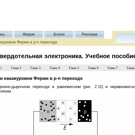
мы
Форум
Блоги
Реклама
зиуровни Ферми в р-n переходе
вердотельная электроника. Учебное пособи
 1
Глава 2
Глава 3
Глава 4
Глава 5
Глава 6
Глава 7
Глава
 и квазиуровни Ферми в р-n переходе
ронно-дырочном переходе в равновесном (рис. 2.11) и неравновесн
тоянии.