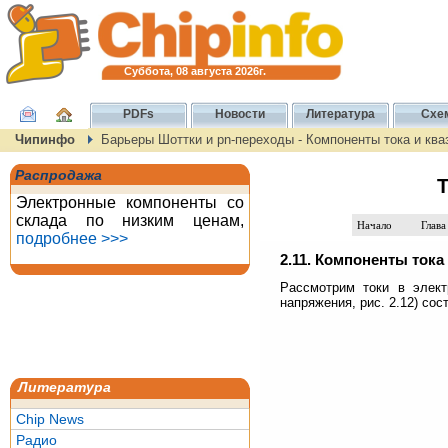
Суббота, 08 августа 2026г.
PDFs
Новости
Литература
Схе
Чипинфо
Барьеры Шоттки и pn-переходы - Компоненты тока и ква
Распродажа
Т
Электронные компоненты со
склада по низким ценам,
Начало
Глава
подробнее >>>
2.11. Компоненты тока
Рассмотрим токи в элект
напряжения, рис. 2.12) сос
Литература
Chip News
Радио