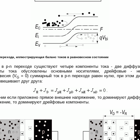
n перехода, иллюстрирующая баланс токов в равновесном состоянии
 в p-n переходе существуют четыре компоненты тока - две диффу
ты тока обусловлены основными носителями, дрейфовые - не
весия (V
= 0) суммарный ток в p-n переходе равен нулю, при этом 
G
овешивают друг друга:
нии если приложено прямое внешнее напряжение, то доминируют дифф
жение, то доминируют дрейфовые компоненты.