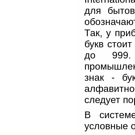
для бытов
обозначаю
Так, у при
букв стоит
до 999.
промышлен
знак - бу
алфавитном
следует по
В систе
условные 