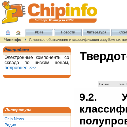
Четверг, 06 августа 2026г.
PDFs
Новости
Литература
Схе
Чипинфо
Условные обозначения и классификация зарубежных по
Распродажа
Твердот
Электронные компоненты со
склада по низким ценам,
подробнее >>>
Начало
Глава 1
9.2. 
класс
Литература
полупро
Chip News
Радио