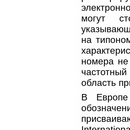
электронн
могут ст
указывающ
на типоно
характер
номера не
частотный
область п
В Европе
обозначе
присваив
Internation