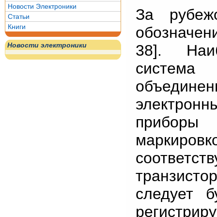
Новости Электроники
За рубеж
Статьи
Книги
обозначен
Новости электроники
38]. Наи
система
объедин
электрон
приборы 
маркиро
соответств
транзисто
следует 
регистри