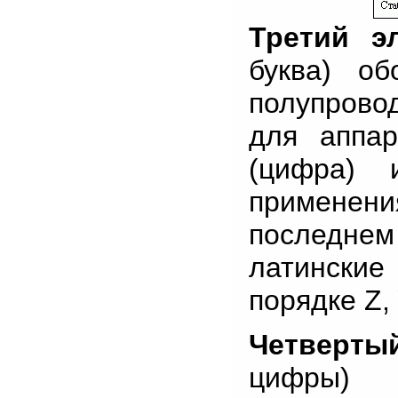
Третий эл
буква) об
полупрово
для аппар
(цифра) 
применен
последне
латински
порядке Z, Y
Четверты
цифры)