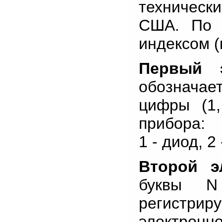
техническ
США. По 
индексом (
Первый э
обозначает
цифры (1,
прибора:
1 - диод, 2
Второй э
буквы N
регистри
электрон