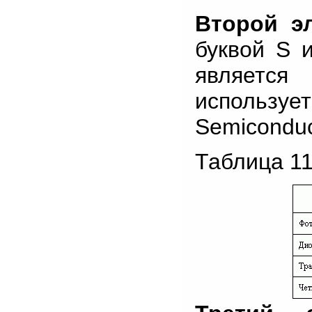
Второй эл
буквой S 
являетс
использу
Semiconduc
Таблица 11