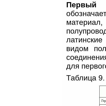
Первый э
обознача
материа
полупров
латинские
видом пол
соединени
для первог
Таблица 9.