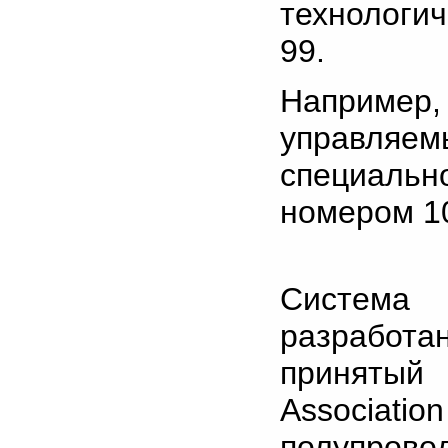
технологич
99.
Наприме
управля
специаль
номером 10
Систем
разработа
принятый а
Associatio
полупро