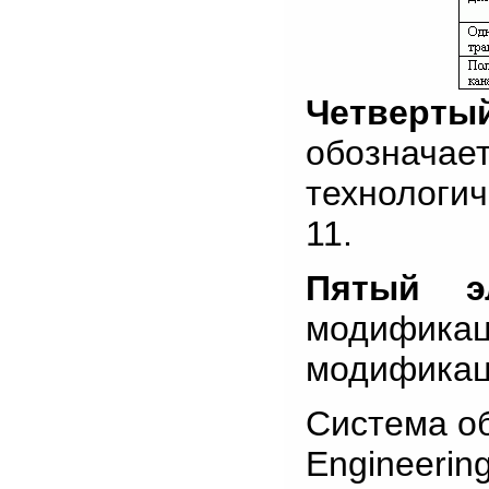
Четверты
обозна
технологич
11.
Пятый эл
модификаци
модификац
Система о
Engineeri