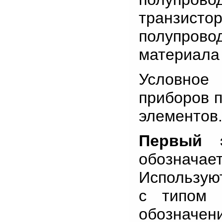
транзисто
полупров
материала 
Условное
приборов 
элементов
Первый э
обозначае
Используют
с типом 
обозначени