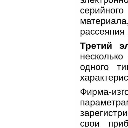
серийного
материал
рассеяния 
Третий эл
несколько 
одного т
характерис
Фирма-изг
параме
зарегистр
свои при