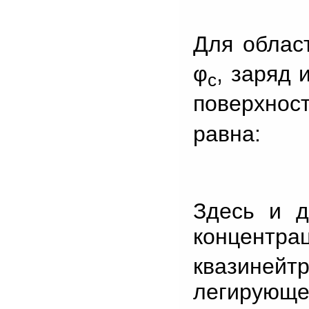
Для облас
φ
, заряд 
c
поверхнос
равна:
Здесь и д
концентра
квазинейт
легирующе