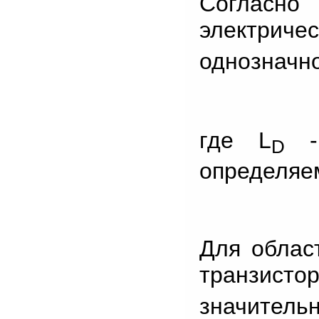
Соглас
электри
однозначн
где L
- 
D
определяе
Для облас
транзис
значител