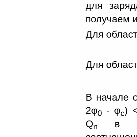
для заряд
получаем из
Для облас
Для област
В начале о
2φ
- φ
) 
0
c
Q
в кан
n