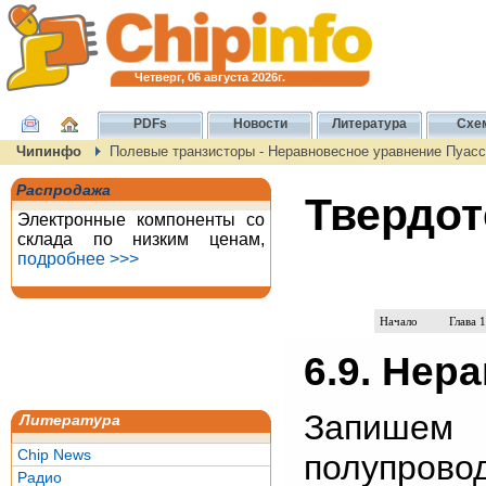
Четверг, 06 августа 2026г.
PDFs
Новости
Литература
Схе
Чипинфо
Полевые транзисторы - Неравновесное уравнение Пуас
Распродажа
Твердот
Электронные компоненты со
склада по низким ценам,
подробнее >>>
Начало
Глава 1
6.9. Нер
Запишем
Литература
Chip News
полупров
Радио