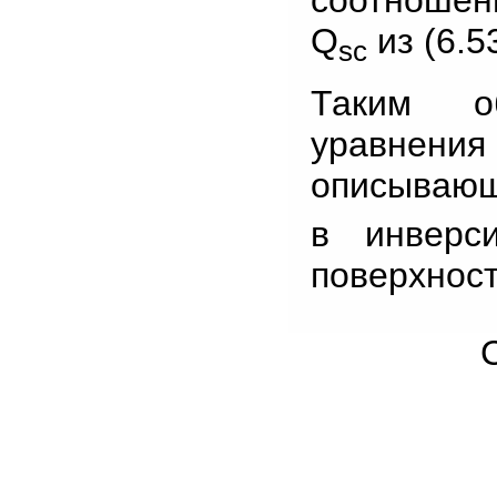
соотношени
Q
из (6.5
sc
Таким об
уравнения 
описывающ
в инверс
поверхност