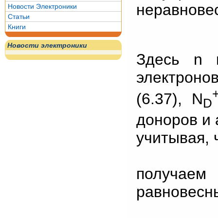
неравновес
Новости Электроники
Статьи
Книги
Новости электроники
Здесь n 
электроно
(6.37), N
D
доноров и 
учитывая, 
получае
равновесн