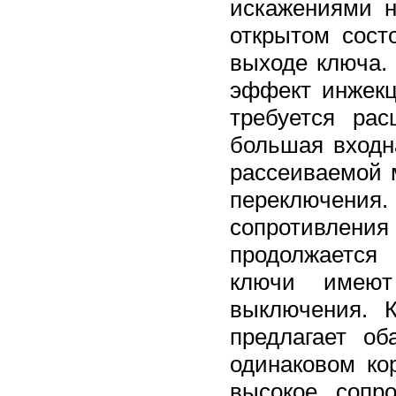
искажениями 
открытом сост
выходе ключа.
эффект инжекц
требуется рас
большая входн
рассеиваемой 
переключения
сопротивлени
продолжается 
ключи имеют
выключения. 
предлагает о
одинаковом к
высокое сопр