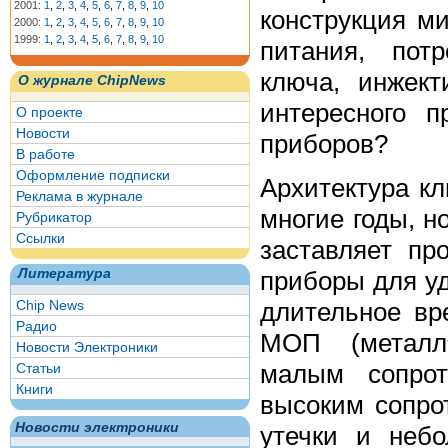
2001:
1
,
2
,
3
,
4
,
5
,
6
,
7
,
8
,
9
,
10
конструкция м
2000:
1
,
2
,
3
,
4
,
5
,
6
,
7
,
8
,
9
,
10
1999:
1
,
2
,
3
,
4
,
5
,
6
,
7
,
8
,
9
,
10
питания, пот
ключа, инжек
О журнале ChipNews
интересного 
О проекте
Новости
приборов?
В работе
Оформление подписки
Архитектура к
Реклама в журнале
многие годы, н
Рубрикатор
Ссылки
заставляет пр
приборы для уд
Литература
длительное вр
Chip News
Радио
МОП (металл√
Новости Электроники
малым сопрот
Статьи
Книги
высоким сопро
Новости электроники
утечки и неб