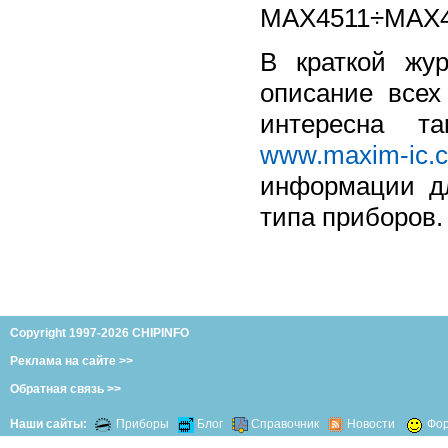
MAX4511÷MAX45
В краткой жу
описание всех
интересна т
www.maxim-ic.
информации дл
типа приборов.
Copyright 1997-2026 CHIPINFO
Реклама на сайте >>
Обратная связь >>
Наши сайты:
Приборы
Блог
Справочник
Новости
Фо