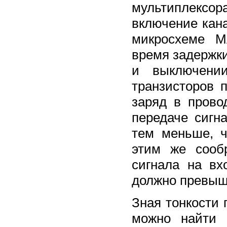
мультиплексор
включение кан
микросхеме M
время задержки
и выключени
транзисторов 
заряд в прово
передаче сигн
тем меньше, ч
этим же сооб
сигнала на в
должно превыша
Зная тонкости 
можно найти 