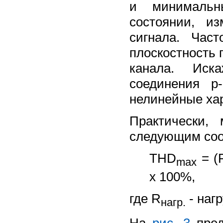
и минимальн
состоянии, и
сигнала. Час
плоскостность 
канала. Иска
соединения р
нелинейные хар
Практически,
следующим со
THD
= (
max
x 100%,
где R
- наг
нагр.
На
рис. 3
пред