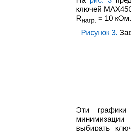
ключей MAX450
R
= 10 кОм
нагр.
Рисунок 3.
Зав
Эти графики
минимизации 
выбирать клю