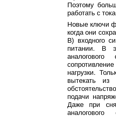
Поэтому больш
работать с то
Новые ключи ф
когда они сохр
В) входного с
питании. В э
аналогового
сопротивление 
нагрузки. Тол
вытекать из 
обстоятельств
подачи напряж
Даже при сня
аналоговог