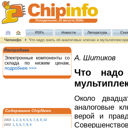
Понедельник, 10 августа 2026г.
PDFs
Новости
Литература
Схе
Чипинфо
Что надо знать об аналоговых ключах и мультиплексор
Распродажа
А. Шитиков
Электронные компоненты со
склада по низким ценам,
подробнее >>>
Что надо
мультипле
Около двадца
аналоговые к
Содержание ChipNews
верой и правд
2003:
1
,
2
,
3
,
4
,
5
,
6
,
7
,
8
,
9
,
10
Совершенств
2002:
1
,
5
,
6
,
7
,
8
,
9