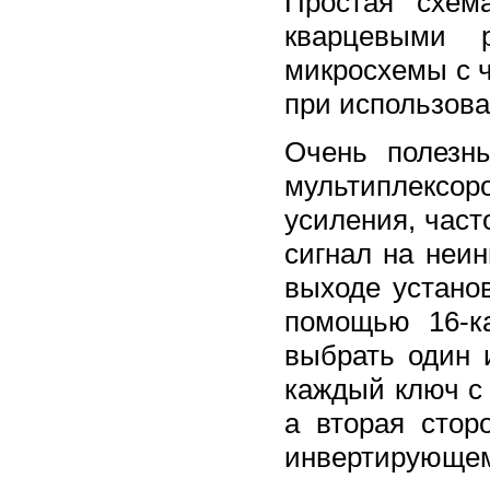
Простая схем
кварцевыми р
микросхемы с 
при использова
Очень полезн
мультиплексор
усиления, част
сигнал на неи
выходе устано
помощью 16-к
выбрать один 
каждый ключ с 
а вторая стор
инвертирующем