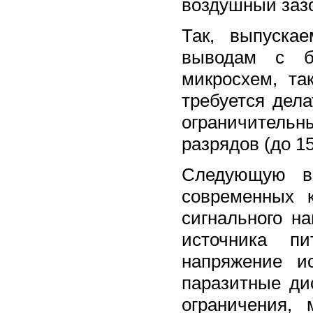
воздушный зазо
Так, выпуска
выводам с б
микросхем, та
требуется дел
ограничительн
разрядов (до 1
Следующую ва
современных 
сигнального н
источника п
напряжение и
паразитные дио
ограничения, 