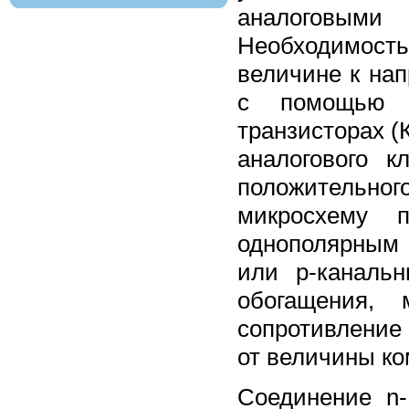
аналоговым
Необходимость
величине к на
с помощью п
транзисторах (
аналогового 
положительног
микросхему 
однополярным 
или р-каналь
обогащения,
сопротивление 
от величины ко
Соединение n-