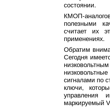
состоянии.
КМОП-аналог
полезными ка
считает их э
применениях.
Обратим внима
Сегодня имеет
низковольт
низковольтные
сигналами по 
ключи, котор
управления 
маркируемый VL