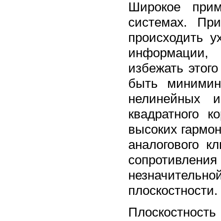
Широкое прим
системах. Пр
происходить у
информации,
избежать этого
быть минимин
нелинейных и
квадратного к
высоких гармон
аналогового к
сопротивления
незначительн
плоскостности.
Плоскостность