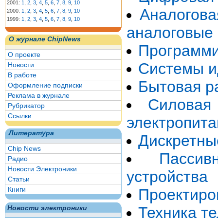
2001:
1
,
2
,
3
,
4
,
5
,
6
,
7
,
8
,
9
,
10
Аналогова
2000:
1
,
2
,
3
,
4
,
5
,
6
,
7
,
8
,
9
,
10
1999:
1
,
2
,
3
,
4
,
5
,
6
,
7
,
8
,
9
,
10
аналоговые
О журнале ChipNews
Программи
О проекте
Системы и
Новости
В работе
Бытовая р
Оформление подписки
Реклама в журнале
Силовая
Рубрикатор
Ссылки
электропита
Литература
Дискретны
Chip News
Пасси
Радио
Новости Электроники
устройства
Статьи
Книги
Проектиро
Техника т
Новости электроники