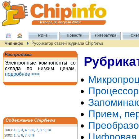
Четверг, 06 августа 2026г.
PDFs
Новости
Литература
Схе
Чипинфо
Рубрикатор статей журнала ChipNews
Распродажа
Рубрика
Электронные компоненты со
склада по низким ценам,
подробнее >>>
Микропроц
Процессор
Запоминаю
Прием, пе
Содержание ChipNews
Преобразо
2003:
1
,
2
,
3
,
4
,
5
,
6
,
7
,
8
,
9
,
10
Цифровая 
2002:
1
,
5
,
6
,
7
,
8
,
9