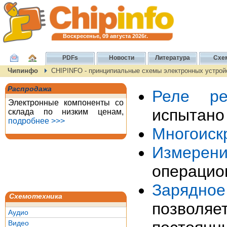
Воскресенье, 09 августа 2026г.
PDFs
Новости
Литература
Схе
Чипинфо
CHIPINFO - принципиальные схемы электронных устройс
Распродажа
Реле ре
Электронные компоненты со
испытано 
склада по низким ценам,
подробнее >>>
Многоиск
Измерен
операцио
Зарядно
Схемотехника
позволя
Аудио
Видео