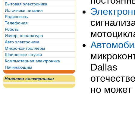
постоянн
Бытовая электроника
Электрон
Источники питания
Радиосвязь
сигнализ
Телефония
Роботы
мотоцикл
Измер. аппаратура
Авто электроника
Автомоб
Микро-контроллеры
микрокон
Шпионские штучки
Компьютерная электроника
Dallas 
Начинающим
отечеств
Новости электроники
но может 