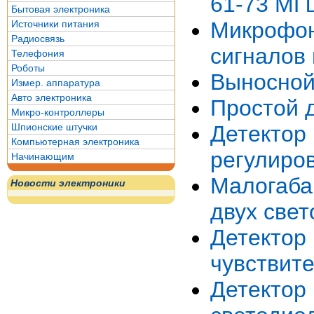
61-73 МГ
Бытовая электроника
Микрофон
Источники питания
Радиосвязь
сигналов
Телефония
Роботы
Выносной
Измер. аппаратура
Авто электроника
Простой 
Микро-контроллеры
Шпионские штучки
Детекто
Компьютерная электроника
регулиро
Начинающим
Малогаба
Новости электроники
двух све
Детектор
чувствит
Детектор