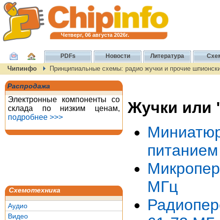
Четверг, 06 августа 2026г.
PDFs
Новости
Литература
Схе
Чипинфо
Принципиальные схемы: радио жучки и прочие шпионск
Распродажа
Электронные компоненты со
Жучки или 
склада по низким ценам,
подробнее >>>
Миниатюр
питанием
Микропер
МГц
Схемотехника
Радиопер
Аудио
Видео