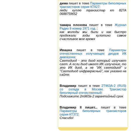
дима
пишет в теме
Параметры биполярных
транзисторов серии КТ827
:
люди куплю транзистар кт 827А
0688759652
тамара плохова
пишет в теме
Журнал
Радио 9 номер 1971 год.
:
как молоды мы были и как быстро
пробежали годы кулотино самое
счастливое мое время
Ивашка
пишет в теме
Параметры
отечественных излучающих диодов ИК
диапазона
:
Светодиод - это диод который излучает
свет. А если диод имеет ИК излучение, то
это ИК диод, а не "ИК светодиод" и
"Светодиод инфракрасный", как указано на
сайте.
Владимир
пишет в теме
2Т963А-2 (RUS)
со склада в Москве. Транзистор
биполярный отечественный
:
Подскажите 2т963а-2 гарантийный срок
Владимир II пишет...
пишет в теме
Параметры биполярных транзисторов
серии КТ372
:
Спасибо!