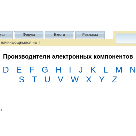
мы
Форум
Блоги
Реклама
, начинающимися на T
Производители электронных компонентов
D
E
F
G
H
I
J
K
L
M
N
S
T
U
V
W
X
Y
Z
n