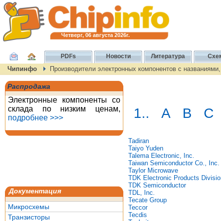
Четверг, 06 августа 2026г.
PDFs
Новости
Литература
Схе
Чипинфо
Производители электронных компонентов с названиями
Распродажа
Электронные компоненты со
склада по низким ценам,
1..
A
B
C
подробнее >>>
Tadiran
Taiyo Yuden
Talema Electronic, Inc.
Taiwan Semiconductor Co., Inc.
Taylor Microwave
TDK Electronic Products Divisio
TDK Semiconductor
Документация
TDL, Inc.
Tecate Group
Микросхемы
Teccor
Tecdis
Транзисторы