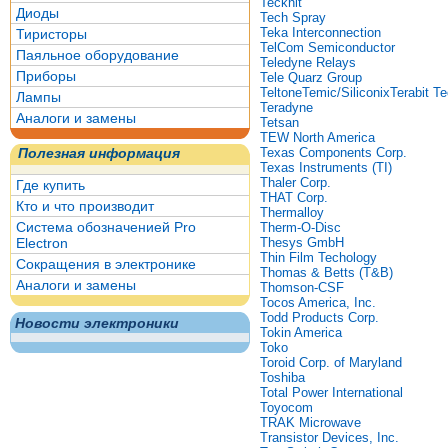
Tecknit
Диоды
Tech Spray
Teka Interconnection
Тиристоры
TelCom Semiconductor
Паяльное оборудование
Teledyne Relays
Приборы
Tele Quarz Group
Teltone
Temic/Siliconix
Terabit T
Лампы
Teradyne
Аналоги и замены
Tetsan
TEW North America
Texas Components Corp.
Полезная информация
Texas Instruments (TI)
Thaler Corp.
Где купить
THAT Corp.
Кто и что производит
Thermalloy
Система обозначенией Pro
Therm-O-Disc
Electron
Thesys GmbH
Thin Film Techology
Сокращения в электронике
Thomas & Betts (T&B)
Аналоги и замены
Thomson-CSF
Tocos America, Inc.
Todd Products Corp.
Новости электроники
Tokin America
Toko
Toroid Corp. of Maryland
Toshiba
Total Power International
Toyocom
TRAK Microwave
Transistor Devices, Inc.