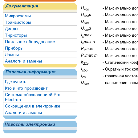
Документация
U
- Максимально до
кбо
U
и
- Максимально до
Микросхемы
кбо
U
- Максимально до
Транзисторы
кэо
U
и
Диоды
- Максимально до
кэо
Тиристоры
I
max
- Максимально до
к
Паяльное оборудование
I
max и
- Максимально до
к
Приборы
P
max
- Максимально до
к
Лампы
P
max т
- Максимально до
к
Аналоги и замены
h
- Статический коэ
21э
I
- Обратный ток ко
кбо
Полезная информация
f
- граничная часто
гр
Где купить
U
- напряжение нас
кэн
Кто и что производит
Система обозначенией Pro
Electron
Сокращения в электронике
Аналоги и замены
Новости электроники