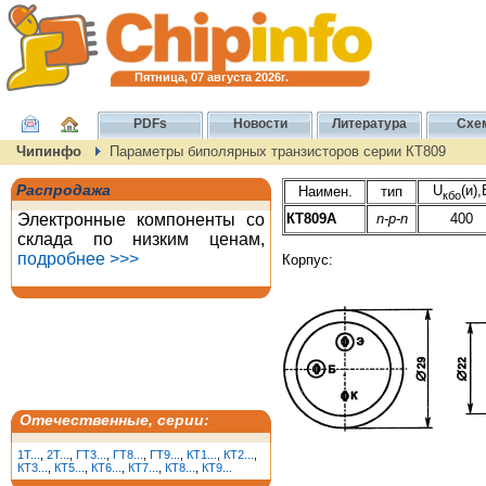
Пятница, 07 августа 2026г.
PDFs
Новости
Литература
Схе
Чипинфо
Параметры биполярных транзисторов серии КТ809
Распродажа
U
(и),
Наимен.
тип
кбо
Электронные компоненты со
КТ809А
n-p-n
400
склада по низким ценам,
подробнее >>>
Корпус:
Отечественные, серии:
1T...
,
2T...
,
ГТ3...
,
ГТ8...
,
ГТ9...
,
КТ1...
,
КТ2...
,
КТ3...
,
КТ5...
,
КТ6...
,
КТ7...
,
КТ8...
,
КТ9...