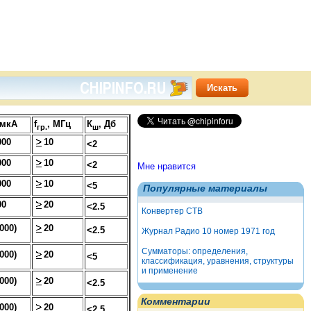
 мкА
f
, МГц
К
, Дб
гр.
ш
000
10
<2
000
10
<2
Мне нравится
000
10
<5
Популярные материалы
00
20
<2.5
Конвертер СТВ
000)
20
<2.5
Журнал Радио 10 номер 1971 год
Сумматоры: определения,
000)
20
<5
классификация, уравнения, структуры
и применение
000)
20
<2.5
Комментарии
000)
20
<2.5