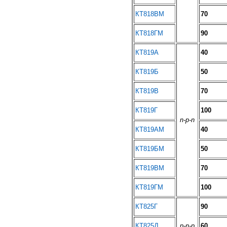
КТ818ВМ
70
КТ818ГМ
90
КТ819А
40
КТ819Б
50
КТ819В
70
КТ819Г
100
n-p-n
КТ819АМ
40
КТ819БМ
50
КТ819ВМ
70
КТ819ГМ
100
КТ825Г
90
КТ825Д
p-n-p
60