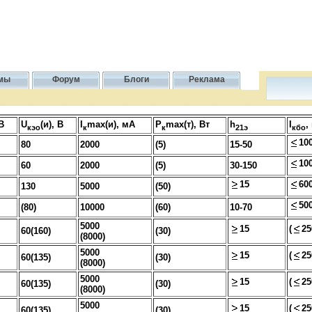
мы
Форум
Блоги
Реклама
,В
U
(и), В
I
max(и), мА
P
max(т), Вт
h
I
,
кэо
к
к
21э
кбо
10
80
2000
(5)
15-50
10
60
2000
(5)
30-150
15
60
130
5000
(50)
50
(80)
10000
(60)
10-70
5000
15
(
25
60(160)
(30)
(8000)
5000
15
(
25
60(135)
(30)
(8000)
5000
15
(
25
60(135)
(30)
(8000)
5000
15
(
25
60(135)
(30)