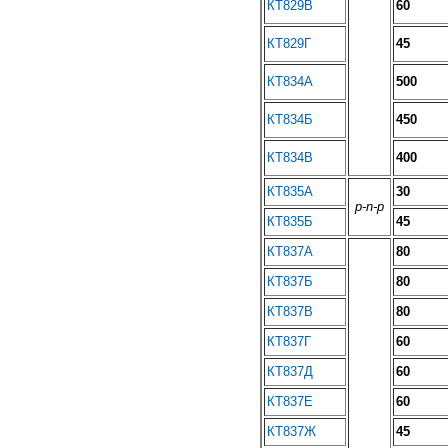
КТ829В
60
КТ829Г
45
КТ834А
500
КТ834Б
450
КТ834В
400
КТ835А
30
p-n-p
КТ835Б
45
КТ837А
80
КТ837Б
80
КТ837В
80
КТ837Г
60
КТ837Д
60
КТ837Е
60
КТ837Ж
45