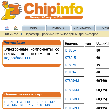
Четверг, 06 августа 2026г.
PDFs
Новости
Литература
Схе
Чипинфо
Параметры российских биполярных транзисторов
Распродажа
U
(и)
Наимен.
тип
кбо
Электронные компоненты со
КТ801А
80
склада по низким ценам,
подробнее >>>
КТ801Б
60
КТ802А
150
КТ803А
60
КТ805АМ
60(160)
КТ805БМ
60(135)
Отечественные, серии:
КТ805ВМ
60(135)
1T...
,
2T...
,
ГТ3...
,
ГТ8...
,
ГТ9...
,
КТ1...
,
КТ2...
,
КТ3...
,
КТ5...
,
КТ6...
,
КТ7...
,
КТ8...
,
КТ9...
КТ805ИМ
60(135)