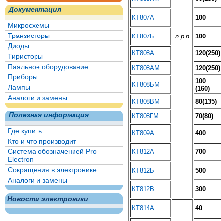
Документация
КТ807А
100
Микросхемы
Транзисторы
КТ807Б
n-p-n
100
Диоды
КТ808А
120(250)
Тиристоры
Паяльное оборудование
КТ808АМ
120(250)
Приборы
100
КТ808БМ
Лампы
(160)
Аналоги и замены
КТ808ВМ
80(135)
Полезная информация
КТ808ГМ
70(80)
Где купить
КТ809А
400
Кто и что производит
Система обозначенией Pro
КТ812А
700
Electron
Сокращения в электронике
КТ812Б
500
Аналоги и замены
КТ812В
300
Новости электроники
КТ814А
40