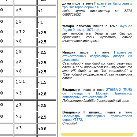
дима
пишет в теме
Параметры биполярных
транзисторов серии КТ827
:
00
5
<1
люди куплю транзистар кт 827А
0688759652
00
5
<1
тамара плохова
пишет в теме
Журнал
Радио 9 номер 1971 год.
:
00
7.2
<2.5
как молоды мы были и как быстро
пробежали годы кулотино самое
00
8
счастливое мое время
<2.5
00
8
<2.5
Ивашка
пишет в теме
Параметры
отечественных излучающих диодов ИК
диапазона
:
00
8
<2.5
Светодиод - это диод который излучает
свет. А если диод имеет ИК излучение, то
00
8
это ИК диод, а не "ИК светодиод" и
<2.5
"Светодиод инфракрасный", как указано на
сайте.
00
5.1
<1.5
Владимир
пишет в теме
2Т963А-2 (RUS)
00
3
со склада в Москве. Транзистор
<2.8
биполярный отечественный
:
Подскажите 2т963а-2 гарантийный срок
00
3
<2.5
Владимир II пишет...
пишет в теме
00
3
Параметры биполярных транзисторов
<2.5
серии КТ372
:
Спасибо!
3
<0.6