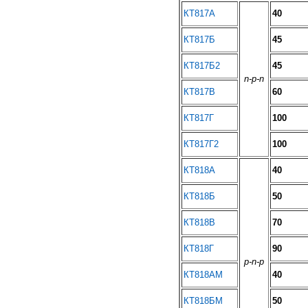
КТ817А
40
КТ817Б
45
КТ817Б2
45
n-p-n
КТ817В
60
КТ817Г
100
КТ817Г2
100
КТ818А
40
КТ818Б
50
КТ818В
70
КТ818Г
90
p-n-p
КТ818АМ
40
КТ818БМ
50