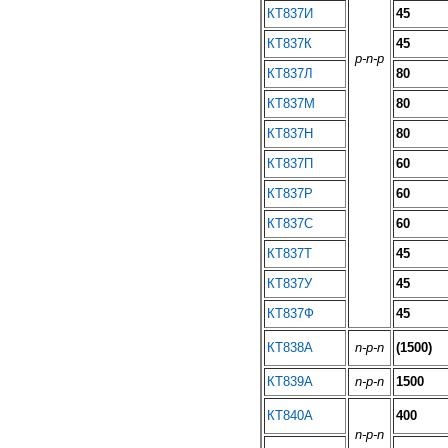
КТ837И
45
КТ837К
45
p-n-p
КТ837Л
80
КТ837М
80
КТ837Н
80
КТ837П
60
КТ837Р
60
КТ837С
60
КТ837Т
45
КТ837У
45
КТ837Ф
45
КТ838А
n-p-n
(1500)
КТ839А
n-p-n
1500
КТ840А
400
n-p-n