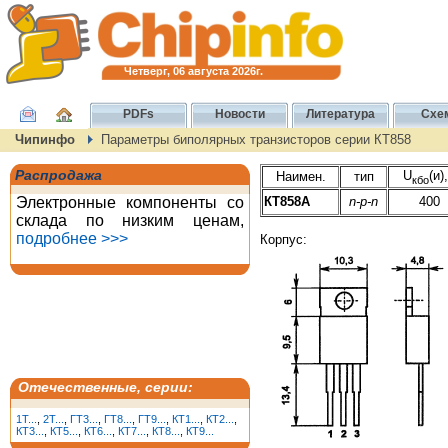
Четверг, 06 августа 2026г.
PDFs
Новости
Литература
Схе
Чипинфо
Параметры биполярных транзисторов серии КТ858
Распродажа
U
(и)
Наимен.
тип
кбо
Электронные компоненты со
КТ858А
n-p-n
400
склада по низким ценам,
подробнее >>>
Корпус:
Отечественные, серии:
1T...
,
2T...
,
ГТ3...
,
ГТ8...
,
ГТ9...
,
КТ1...
,
КТ2...
,
КТ3...
,
КТ5...
,
КТ6...
,
КТ7...
,
КТ8...
,
КТ9...