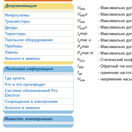
Документация
U
- Максимально до
кбо
U
и
- Максимально до
Микросхемы
кбо
U
- Максимально до
Транзисторы
кэо
U
и
Диоды
- Максимально до
кэо
Тиристоры
I
max
- Максимально до
к
Паяльное оборудование
I
max и
- Максимально до
к
Приборы
P
max
- Максимально до
к
Лампы
P
max т
- Максимально до
к
Аналоги и замены
h
- Статический коэ
21э
I
- Обратный ток ко
кбо
Полезная информация
f
- граничная часто
гр
Где купить
U
- напряжение нас
кэн
Кто и что производит
Система обозначенией Pro
Electron
Сокращения в электронике
Аналоги и замены
Новости электроники